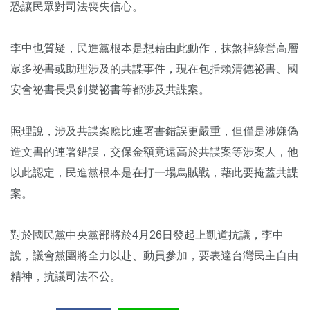
恐讓民眾對司法喪失信心。
李中也質疑，民進黨根本是想藉由此動作，抹煞掉綠營高層
眾多祕書或助理涉及的共諜事件，現在包括賴清德祕書、國
安會祕書長吳釗燮祕書等都涉及共諜案。
照理說，涉及共諜案應比連署書錯誤更嚴重，但僅是涉嫌偽
造文書的連署錯誤，交保金額竟遠高於共諜案等涉案人，他
以此認定，民進黨根本是在打一場烏賊戰，藉此要掩蓋共諜
案。
對於國民黨中央黨部將於4月26日發起上凱道抗議，李中
說，議會黨團將全力以赴、動員參加，要表達台灣民主自由
精神，抗議司法不公。