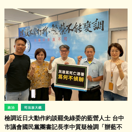
政治
司法放大鏡
檢調近日大動作約談罷免綠委的藍營人士 台中
市議會國民黨團書記長李中質疑檢調「辦藍不