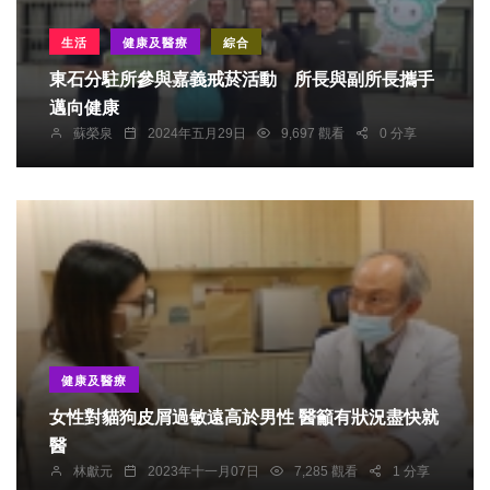
生活
健康及醫療
綜合
東石分駐所參與嘉義戒菸活動 所長與副所長攜手
邁向健康
蘇榮泉
2024年五月29日
9,697 觀看
0 分享
健康及醫療
女性對貓狗皮屑過敏遠高於男性 醫籲有狀況盡快就
醫
林獻元
2023年十一月07日
7,285 觀看
1 分享