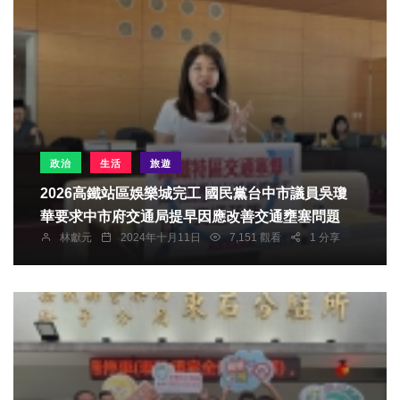
政治
生活
旅遊
2026高鐵站區娛樂城完工 國民黨台中市議員吳瓊
華要求中市府交通局提早因應改善交通壅塞問題
林獻元
2024年十月11日
7,151 觀看
1 分享