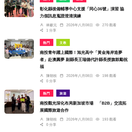
彰化縣後備輔導中心支援「同心36號」演習 協
力假訊息蒐證澄清演練
林獻元
2026年八月08日
270 觀看
1 分享
熱門
文教
南投青年躍上國際！旭光高中「黃金海岸造夢
者」赴澳圓夢 副縣長王瑞德代許縣長授旗鼓勵祝
福
陳朝枝
2026年八月08日
198 觀看
0 分享
熱門
旅遊
南投觀光深化布局新加坡市場 「B2B」交流拓
展國際旅遊合作
陳朝枝
2026年八月08日
193 觀看
0 分享