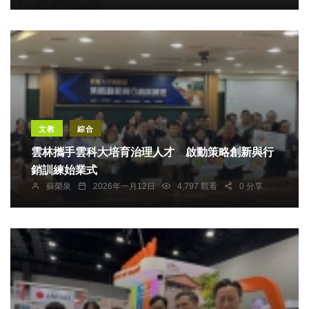
文教
綜合
雲林攜手雲科大培育治理人才 啟動策略創新與行
銷訓練始業式
蘇榮泉
2026年一月12日
4,797 觀看
0 分享