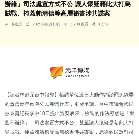
辦綠」司法處置方式不公 讓人懷疑藉此大打烏
賊戰、掩蓋賴清德等高層祕書涉共諜案
林獻元
2025年四月18日
5,239 觀看
1 分享
【記者林獻元台中報導】檢調單位近日大動作約談罷免綠委
的藍營青年軍與公民團體代表，引發爭議。台中市議會國民
黨團書記長李中18日提出質疑表示，檢調的作法顯然是「辦
藍不辦綠」，司法處置方式不公，甚至讓人懷疑是藉此大打
烏賊戰、掩蓋賴清德等高層祕書涉共諜案，恐導致民眾對司