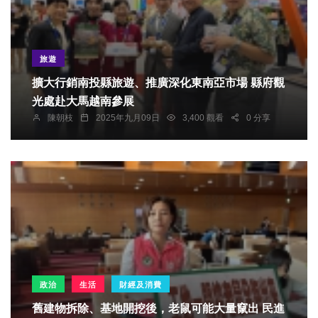
旅遊
擴大行銷南投縣旅遊、推廣深化東南亞市場 縣府觀
光處赴大馬越南參展
陳朝枝
2025年九月09日
3,400 觀看
0 分享
政治
生活
財經及消費
舊建物拆除、基地開挖後，老鼠可能大量竄出 民進