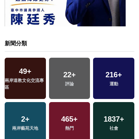
新聞分類
49
+
22
+
216
+
兩岸道教文化交流專
評論
運動
區
2
+
465
+
1837
+
兩岸藝苑天地
熱門
社會