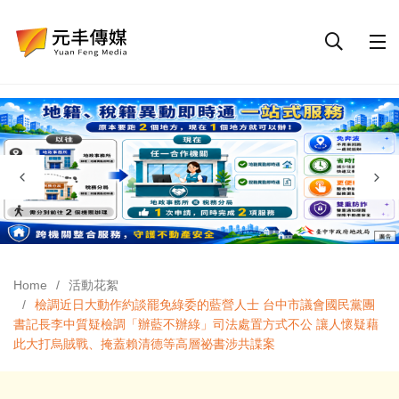
Home
活動花絮
檢調近日大動作約談罷免綠委的藍營人士 台中市議會國民黨團
書記長李中質疑檢調「辦藍不辦綠」司法處置方式不公 讓人懷疑藉
此大打烏賊戰、掩蓋賴清德等高層祕書涉共諜案