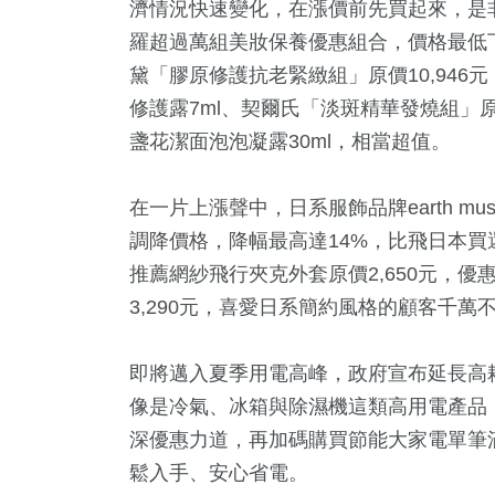
濟情況快速變化，在漲價前先買起來，是
羅超過萬組美妝保養優惠組合，價格最低下
黛「膠原修護抗老緊緻組」原價10,946元
修護露7ml、契爾氏「淡斑精華發燒組」原價6
盞花潔面泡泡凝露30ml，相當超值。
在一片上漲聲中，日系服飾品牌earth music
調降價格，降幅最高達14%，比飛日本
推薦網紗飛行夾克外套原價2,650元，優惠
3,290元，喜愛日系簡約風格的顧客千萬
即將邁入夏季用電高峰，政府宣布延長高
像是冷氣、冰箱與除濕機這類高用電產品
深優惠力道，再加碼購買節能大家電單筆滿5
鬆入手、安心省電。