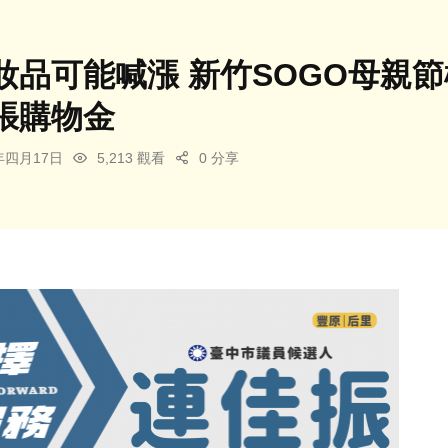
品可能喊漲 新竹SOGO母親節檔
張購物金
5年四月17日
5,213 觀看
0 分享