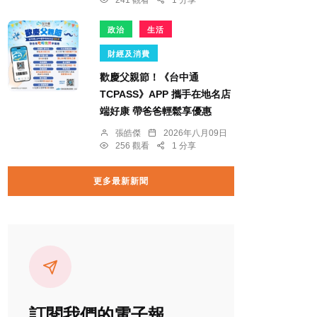
241 觀看
1 分享
政治
生活
財經及消費
歡慶父親節！《台中通
TCPASS》APP 攜手在地名店
端好康 帶爸爸輕鬆享優惠
張皓傑
2026年八月09日
256 觀看
1 分享
更多最新新聞
訂閱我們的電子報