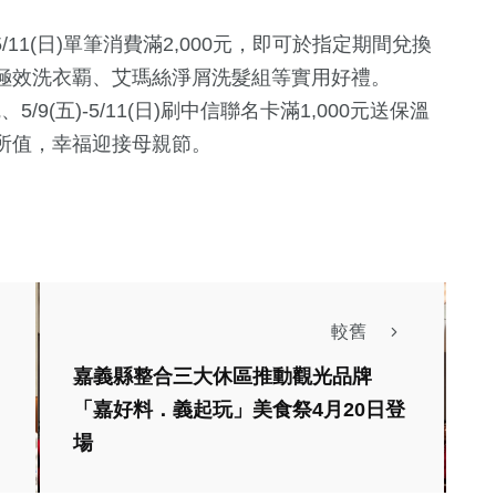
5/11(日)單筆消費滿2,000元，即可於指定期間兌換
極效洗衣覇、艾瑪絲淨屑洗髮組等實用好禮。
、5/9(五)-5/11(日)刷中信聯名卡滿1,000元送保溫
所值，幸福迎接母親節。
較舊
嘉義縣整合三大休區推動觀光品牌
「嘉好料．義起玩」美食祭4月20日登
場
生活
政治
財經及消費
3新竹市國際風
六國使節親代言！