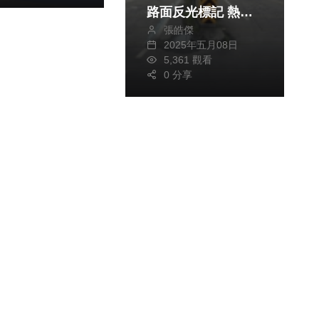
路面反光標記 熱心
張皓傑
民力攜手助力 提升
2025年五月08日
易肇事路口交通安全
5,361 觀看
0 分享