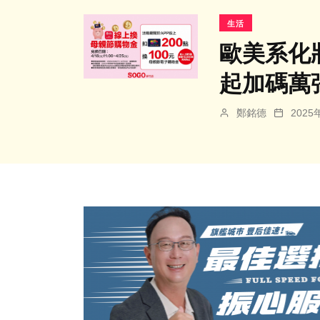
生活
歐美系化妝
起加碼萬
鄭銘德
202