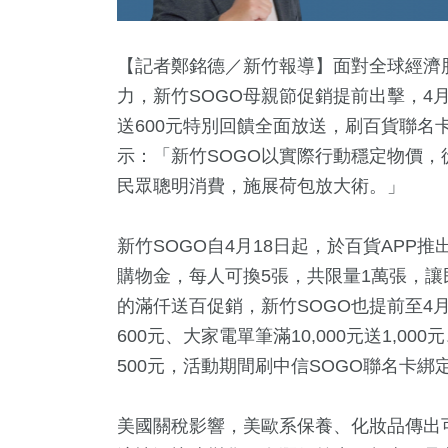
【記者鄭銘德／新竹報導】面對全球經濟
力，新竹SOGO母親節促銷提前出擊，4月1
送600元特別回饋全面放送，刷百貨聯名卡
示：「新竹SOGO以實際行動穩定物價
民眾聰明消費，施展荷包放大術。」
新竹SOGO自4月18日起，於百貨APP推
2
+
+
408
+
20
+
0
+
購物金，每人可換5張，共限量1萬張，讓
兩岸佛教文化交
壇專區
綜合
2024立委選戰
兩岸藝苑
的滿仟送百促銷，新竹SOGO也提前至4月
流專區
600元、大家電單筆滿10,000元送1,00
1
+
500元，活動期間刷中信SOGO聯名卡綁定Ha
2
+
951
+
福建林公信俗文
門
生活
化專區
美國關稅影響，美歐系保養、化妝品傳出可