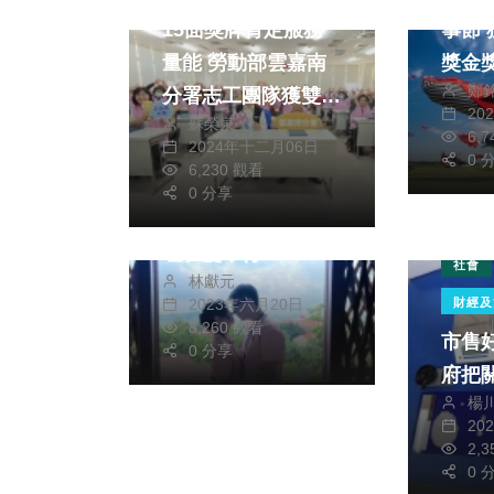
15面獎牌肯定服務
箏節 獲美國謬思大
量能 勞動部雲嘉南
獎金
鄭
分署志工團隊獲雙部
20
蘇榮泉
會表揚
6,
2024年十二月06日
海峽論壇專區
0 
6,230 觀看
跨越海峡 甜蜜牵手
0 分享
海峽兩岸婚姻家庭論
壇在廈舉行
社會
林獻元
2023年六月20日
財經及
8,260 觀看
市售
0 分享
府把
楊
20
2,
0 