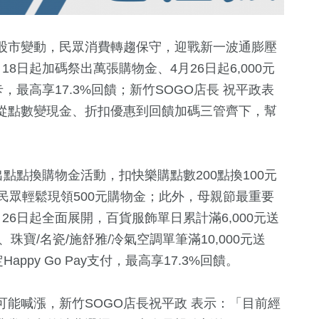
股市變動，民眾消費轉趨保守，迎戰新一波通膨壓
8日起加碼祭出萬張購物金、4月26日起6,000元
，最高享17.3%回饋；新竹SOGO店長 祝平政表
，從點數變現金、折扣優惠到回饋加碼三管齊下，幫
出點點換購物金活動，扣快樂購點數200點換100元
585
+
36
+
35
+
民眾輕鬆現領500元購物金；此外，母親節最重要
天地
政治
兩岸
影視
26日起全面展開，百貨服飾單日累計滿6,000元送
0元、珠寶/名瓷/施舒雅/冷氣空調單筆滿10,000元送
ppy Go Pay支付，最高享17.3%回饋。
42
+
8
+
238
+
美食
2024總統大選
旅遊
能喊漲，新竹SOGO店長祝平政 表示：「目前經