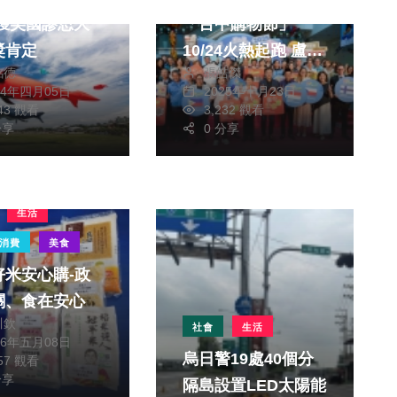
「台中購物節」
獎肯定
10/24火熱起跑 盧秀
銘德
張皓傑
燕：向世界展現台中
24年四月05日
2025年十月23日
多元國際魅力
743 觀看
3,232 觀看
分享
0 分享
生活
消費
美食
好米安心購-政
關、食在安心
川欽
社會
生活
26年五月08日
烏日警19處40個分
357 觀看
分享
隔島設置LED太陽能