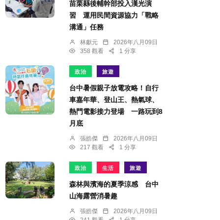
苗栗縣後輔幹部投入漢光演
習 運用民間資源協力「戰略
溝通」任務
林獻元
2026年八月09日
358 觀看
1 分享
政治
旅遊
台中暑假親子放電攻略！自行
車嘉年華、登山王、熱氣球、
熱門電影接力登場 一路玩到8
月底
張皓傑
2026年八月09日
217 觀看
1 分享
政治
生活
旅遊
森林與濱海的夏季涼感 台中
山海露營消暑趣
張皓傑
2026年八月09日