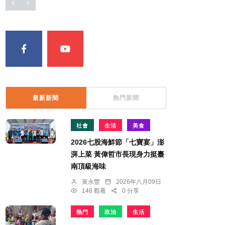
最新新聞
熱門新聞
社會
生活
美食
2026七股海鮮節「七寶宴」澎
湃上菜 黃偉哲市長現身力挺臺
南頂級海味
黃永豐
2026年八月09日
148 觀看
0 分享
熱門
政治
生活