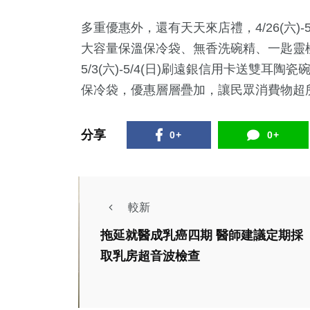
多重優惠外，還有天天來店禮，4/26(六)-
大容量保溫保冷袋、無香洗碗精、一匙靈
5/3(六)-5/4(日)刷遠銀信用卡送雙耳陶瓷碗
保冷袋，優惠層層疊加，讓民眾消費物超
分享
0+
0+
較新
拖延就醫成乳癌四期 醫師建議定期採
取乳房超音波檢查
社會
生活
社會
綜合
202