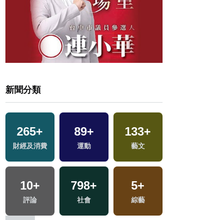
新聞分類
20
+
265
+
89
+
133
+
兩岸道教文化交
財經及消費
運動
藝文
流專區
10
+
798
+
5
+
12
+
評論
社會
綜藝
司法放大鏡