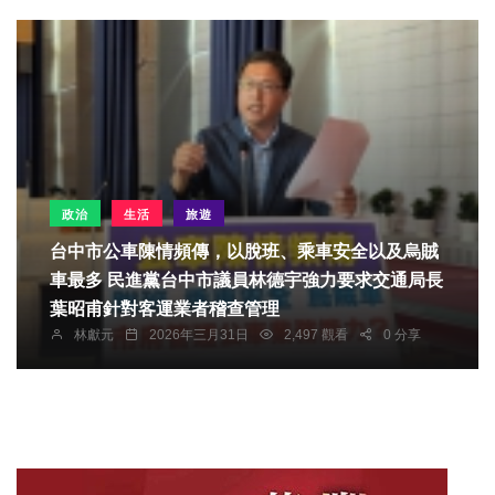
政治
生活
旅遊
台中市公車陳情頻傳，以脫班、乘車安全以及烏賊
車最多 民進黨台中市議員林德宇強力要求交通局長
葉昭甫針對客運業者稽查管理
林獻元
2026年三月31日
2,497 觀看
0 分享