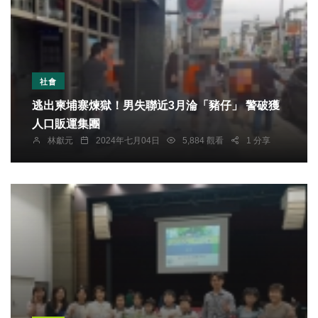
社會
逃出柬埔寨煉獄！男失聯近3月淪「豬仔」 警破獲
人口販運集團
林獻元
2024年七月04日
5,884 觀看
1 分享