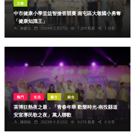
文教
中市健康小學堂益智搶答競賽 南屯區大墩國小勇奪
「健康知識王」
林獻元
2024年三月27日
7,203 觀看
1 分享
熱門
生活
藝文
綜合
茶博狂熱夜之最．「青春年華 歡樂時光-南投縣道
安宣導民歌之夜」萬人聯歡
陳朝枝
2023年十月15日
9,076 觀看
0 分享