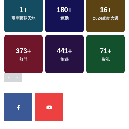
4
+
274
1
+
+
1181
180
+
+
16
+
兩岸佛教文化交流專
兩岸藝苑天地
藝文
運動
政治
2024總統大選
區
41
+
373
+
441
78
+
+
71
10
+
+
兩岸道教文化交流專
熱門
旅遊
美食
影視
綜藝
區