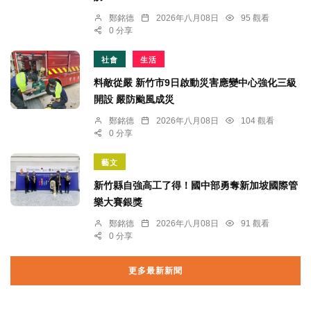
鄭銘德
2026年八月08日
95 觀看
0 分享
社會
生活
料敵從嚴 新竹市9日啟動災害應變中心強化三級
開設 嚴防颱風成災
鄭銘德
2026年八月08日
104 觀看
0 分享
藝文
新竹縣自強高工了得！國中部勇奪新加坡國際管
樂大賽銀獎
鄭銘德
2026年八月08日
91 觀看
0 分享
更多最新新聞