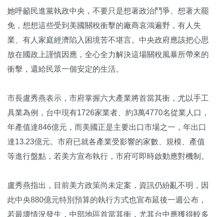
她呼籲民進黨執政中央，不要只是想著政治鬥爭、想著大罷
免，想想這些受到美國關稅衝擊的廠商哀鴻遍野，有人失
業、有人家庭經濟陷入困境苦不堪言。中央政府應該把心思
放在國政上謹慎因應，全心全力解決這場關稅風暴所帶來的
衝擊，還給民眾一個安定的生活。
市長盧秀燕表示，市府掌握六大產業將首當其衝，尤以手工
具業為例，台中現有1726家業者、約3萬4770名從業人口，
年產值達846億元，而美國正是主要出口市場之一，年出口
達13.23億元。市府已就各產業受影響的家數、規模、產值
等進行盤點，若美方宣布執行，市府可即時啟動應對機制。
盧秀燕指出，目前美方政策尚未定案，資訊仍紛亂不明，因
此中央880億元特別預算的執行方式也宣布延後一週公布，
若最壞情況發生，中部地區首當其衝，尤其台中應獲得較多