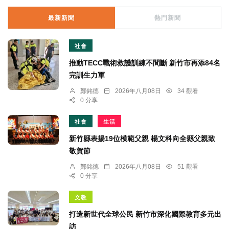
最新新聞
熱門新聞
社會
推動TECC戰術救護訓練不間斷 新竹市再添84名
完訓生力軍
鄭銘德
2026年八月08日
34 觀看
0 分享
社會
生活
新竹縣表揚19位模範父親 楊文科向全縣父親致
敬賀節
鄭銘德
2026年八月08日
51 觀看
0 分享
文教
打造新世代全球公民 新竹市深化國際教育多元出
訪