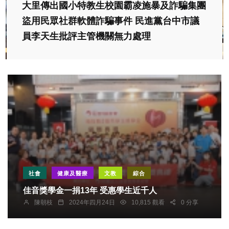
大里傳出國小特教生校園霸凌施暴及詐騙集團
盜用民眾社群軟體詐騙事件 民進黨台中市議
員李天生批評主管機關無力處理
社會
健康及醫療
文教
綜合
佳音獎學金一捐13年 受惠學生近千人
陳朝枝
2024年四月24日
10,815 觀看
0 分享