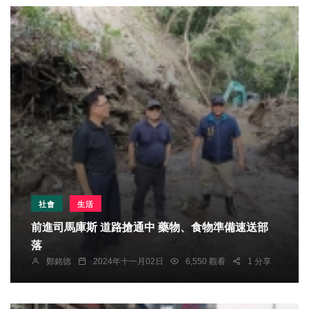
社會
生活
前進司馬庫斯 道路搶通中 藥物、食物準備速送部
落
鄭銘德
2024年十一月02日
6,550 觀看
1 分享