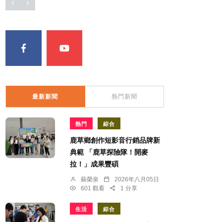
最新新聞
熱門新聞
熱門
綜合
鹿草鄉創作短影音行銷品牌新
典範 「鹿草探險隊！開麥
拉！」成果豐碩
蘇榮泉
2026年八月05日
601 觀看
1 分享
生活
綜合