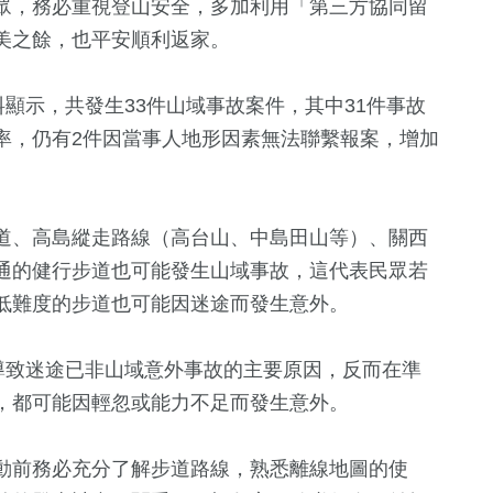
眾，務必重視登山安全，多加利用「第三方協同留
美之餘，也平安順利返家。
料顯示，共發生33件山域事故案件，其中31件事故
率，仍有2件因當事人地形因素無法聯繫報案，增加
道、高島縱走路線（高台山、中島田山等）、關西
通的健行步道也可能發生山域事故，這代表民眾若
+
16
+
1109
+
2
+
1137
+
低難度的步道也可能因迷途而發生意外。
綜藝
文教
兩岸藝苑天地
綜合
導致迷途已非山域意外事故的主要原因，反而在準
7
+
，都可能因輕忽或能力不足而發生意外。
+
28
+
675
+
55
+
兩岸佛教文化交
費
評論
旅遊
2024立委選
流專區
動前務必充分了解步道路線，熟悉離線地圖的使