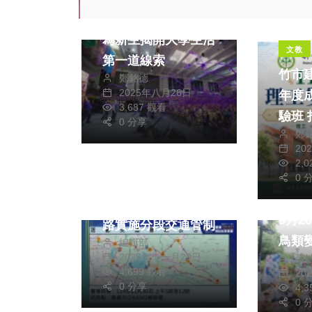
「探索，揭謎」清大
為新生揭開大學生活
文教
第一道線索
竹市建
鄭銘德
2025年八月26日
年度
3,687 觀看
驗班
0 分享
鄭
際接
20
式
運動
綜合
2,
政治
0 
嘉義雙潭馬拉松菁英
首屆
賽週日登場 週邊道
9月2
路實施分段交通管制
鳥類
編輯部
2025年十一月28日
張
開跑
4,699 觀看
20
0 分享
4,
0 