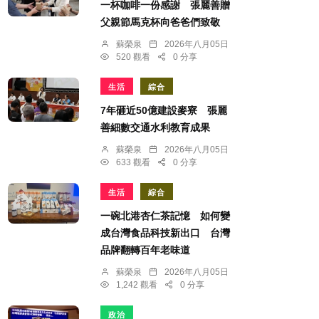
一杯咖啡一份感謝 張麗善贈
父親節馬克杯向爸爸們致敬
蘇榮泉
2026年八月05日
520 觀看
0 分享
生活
綜合
7年砸近50億建設麥寮 張麗
善細數交通水利教育成果
蘇榮泉
2026年八月05日
633 觀看
0 分享
生活
綜合
一碗北港杏仁茶記憶 如何變
成台灣食品科技新出口 台灣
品牌翻轉百年老味道
蘇榮泉
2026年八月05日
1,242 觀看
0 分享
政治