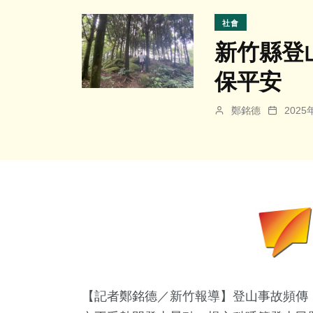
社會
新竹縣登
保平安
鄭銘德
202
【記者鄭銘德／新竹報導】登山事故頻傳