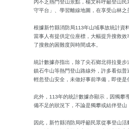
內不乏熱門登山景點，楊文科呼籲登山民
守平台」、學習離線地圖，在享受山林之
根據新竹縣消防局113年山域事故統計資
當事人有提供定位座標，大幅提升搜救效
了搜救的困難度與時間成本。
統計數據亦指出，除了尖石鄉北得拉曼步
鎮石牛山等熱門登山路線外，許多看似普
4
+
25
+
2256
+
570
+
275
輕忽登山安全，未做好事前準備，即使是
放大鏡
2024總統大選
社會
熱門
運動
此外，113年的統計數據亦顯示，因獨攀
4
+
備不足的狀況下，不論是獨攀或結伴登山
+
418
+
19
+
819
福建林公信俗文
3金鐘獎
藝文
演唱會
財經及消
化專區
因此，新竹縣消防局呼籲民眾從事登山活