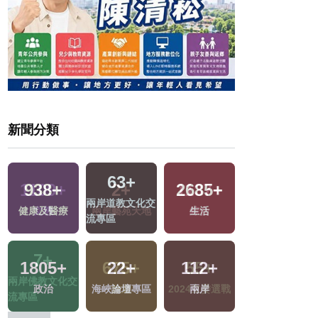
新聞分類
63
+
938
+
2685
+
109
+
兩岸道教文化交
健康及醫療
生活
影視
流專區
1805
+
22
+
112
+
戰
政治
海峽論壇專區
兩岸