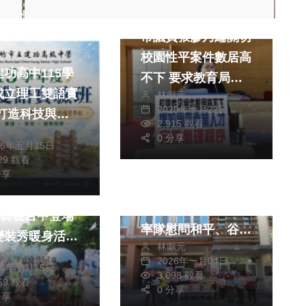
政治
文教
市議員張廖乃綸關切
校園性平案件數居高
功高中115學
不下 要求教育局增
成立理工雙語實
林獻元
加調查專業人力，完
2025年十月22日
 打造科技與國
善處理程序並提升處
2,915 觀看
銘德
軌人才培育新模
理效率
0 分享
26年五月25日
029 觀看
政治
社會
旅遊
分享
感謝守護梨山安全
世界賞鳥博覽會
中市消防局長孫福佑
0日在台中登場
率隊慰問和平、谷
變裝秀暖身活動
林獻元
關、梨山消防弟兄
皓傑
2026年一月04日
25年七月15日
3,098 觀看
359 觀看
0 分享
分享