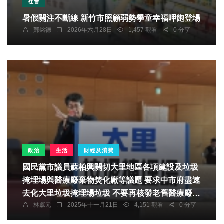
社會
暑假關注不斷線 新竹市照顧弱勢學童幸福呷飽登場
鄭銘德
2026年六月28日
1,457 觀看
0 分享
政治
生活
財經及消費
國民黨市議員蘇柏興關切大里地區各項建設及垃圾
掩埋場與醫療廢棄物焚化廠等議題 要求中市府盡速
去化大里垃圾掩埋場垃圾 不要再核發老舊醫療廢棄
林獻元
2025年十一月21日
4,151 觀看
0 分享
物焚化爐許可證