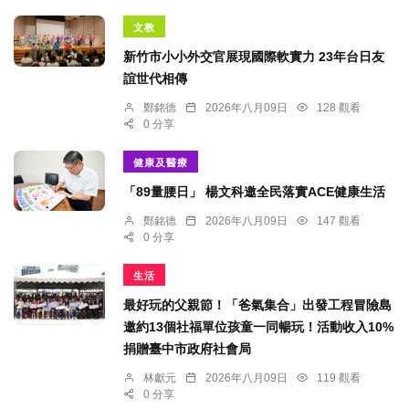
文教
新竹市小小外交官展現國際軟實力 23年台日友
誼世代相傳
鄭銘德
2026年八月09日
128 觀看
0 分享
健康及醫療
「89量腰日」 楊文科邀全民落實ACE健康生活
鄭銘德
2026年八月09日
147 觀看
0 分享
生活
最好玩的父親節！「爸氣集合」出發工程冒險島
邀約13個社福單位孩童一同暢玩！活動收入10%
捐贈臺中市政府社會局
林獻元
2026年八月09日
119 觀看
0 分享