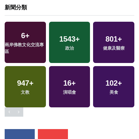
新聞分類
53
6
+
+
1543
1
+
+
801
18
+
+
兩岸佛教文化交流專
兩岸道教文化交流專
2023金鐘獎
政治
海峽論壇專區
健康及醫療
區
區
3
+
947
30
+
+
235
16
+
+
102
+
福建林公信俗文化專
司法放大鏡
文教
演唱會
運動
美食
區