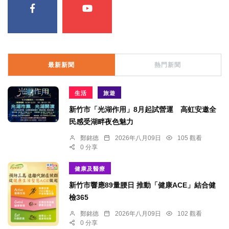
最新新聞
熱門新聞
生活
旅遊
新竹市「光湖作用」8月起試營運 高虹安邀全
民感受湖畔夜色魅力
鄭銘德
2026年八月09日
105 觀看
0 分享
健康及醫療
新竹市響應89量腰日 推動「健康ACE」結合健
檢365
鄭銘德
2026年八月09日
102 觀看
0 分享