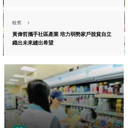
較舊
黃偉哲攜手社區產業 培力弱勢家戶脫貧自立
織出未來縫出希望