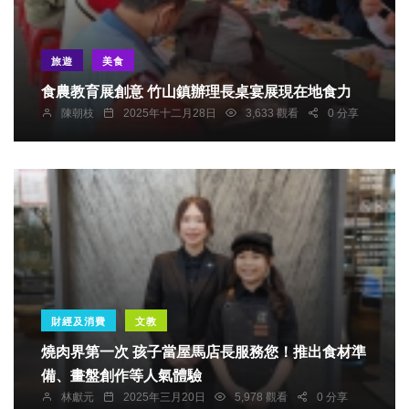
旅遊
美食
食農教育展創意 竹山鎮辦理長桌宴展現在地食力
陳朝枝
2025年十二月28日
3,633 觀看
0 分享
財經及消費
文教
燒肉界第一次 孩子當屋馬店長服務您！推出食材準
備、畫盤創作等人氣體驗
林獻元
2025年三月20日
5,978 觀看
0 分享