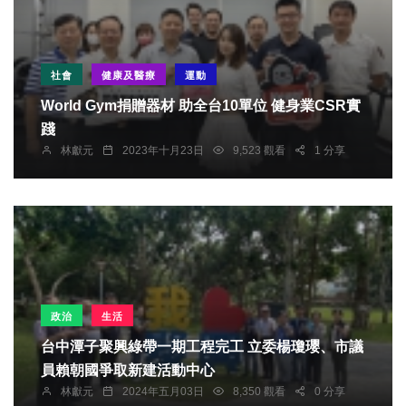
社會
健康及醫療
運動
World Gym捐贈器材 助全台10單位 健身業CSR實
踐
林獻元
2023年十月23日
9,523 觀看
1 分享
政治
生活
台中潭子聚興綠帶一期工程完工 立委楊瓊瓔、市議
員賴朝國爭取新建活動中心
林獻元
2024年五月03日
8,350 觀看
0 分享