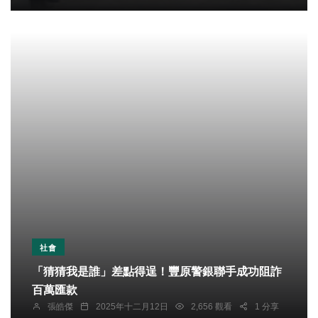
社會
「猜猜我是誰」差點得逞！豐原警銀聯手成功阻詐
百萬匯款
張皓傑
2025年十二月12日
2,656 觀看
1 分享