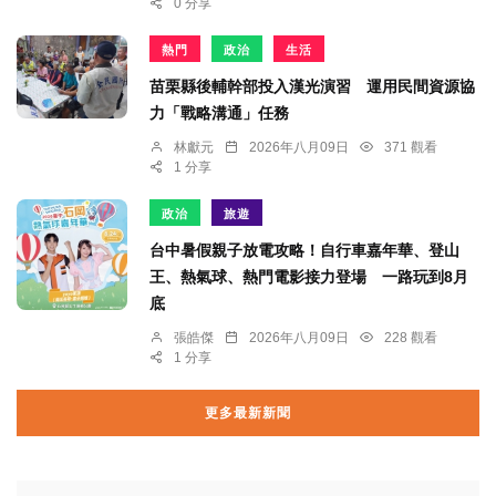
0 分享
熱門
政治
生活
苗栗縣後輔幹部投入漢光演習 運用民間資源協
力「戰略溝通」任務
林獻元
2026年八月09日
371 觀看
1 分享
政治
旅遊
台中暑假親子放電攻略！自行車嘉年華、登山
王、熱氣球、熱門電影接力登場 一路玩到8月
底
張皓傑
2026年八月09日
228 觀看
1 分享
更多最新新聞