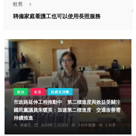
較舊
聘僱家庭看護工也可以使用長照服務
政治
生活
財經及消費
市政路延伸工程推動中 第二標進度與效益受關注
國民黨議員朱暖英：加速第二標進度 交通改善需
持續推進
林獻元
2026年三月26日
3,019 觀看
1 分享