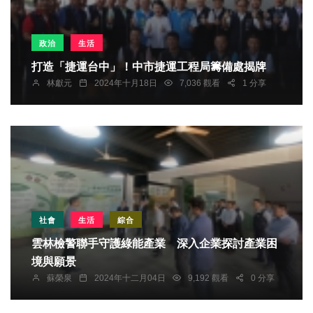
政治
生活
打造「捷運台中」！中市捷運工程局籌備處揭牌
林獻元
2024年十月18日
7,036 觀看
1 分享
社會
生活
綜合
雲林檢警聯手守護綠能產業 深入企業探討產業困
境與願景
蘇榮泉
2024年十二月04日
9,192 觀看
0 分享