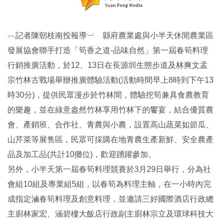
︹記者陳朝枝南投報導︺ 縣府農業處與小半天休閒農業區
發展協會聯手打造「筍香之道-品味自然」第一屆春筍料理
行銷推廣活動，於12、13日在長源圳生態步道及林爽文孟
宗竹林古戰場舉辦推廣體驗活動(活動時間早上8時到下午13
時30分)，提供民眾漫步於竹林間，體驗挖筍兼具食農教育
的樂趣，並在綠意盎然竹林享用竹林下的饗宴，結合優質農
會、產銷班、合作社、青農與小農，設置高山蔬菜如節瓜、
山芹菜等展售區，民眾可採購在地青農生產新鮮、安全農產
品及加工品(共計10攤位)，歡迎踴躍參加。
另外，小半天第一屆春筍料理競賽於3月29日舉行，分為社
會組10組及專業組5組，以春筍為料理主軸，在一小時內完
成指定滷春筍料理及創意料理，並邀請三好國際酒店行政總
主廚林家宏、涵碧樓大飯店行政副主廚林宗立及環球科技大