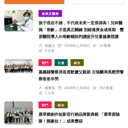
健康及醫療
孩子現在不矮，不代表未來一定長得高！兒科醫
揭「骨齡」才是真正關鍵 別錯過黃金成長期 豐
原醫院導入AI骨齡輔助判讀提升兒童健康照護
林獻元
2026年八月06日
14 觀看
0 分享
熱門
社會
綜合
嘉義縣警察局首度歡慶父親節 古瑞麟局長慰勞警
察爸爸辛勞
蘇榮泉
2026年八月06日
162 觀看
1 分享
熱門
綜合
鹿草鄉創作短影音行銷品牌新典範 「鹿草探險
隊！開麥拉！」成果豐碩