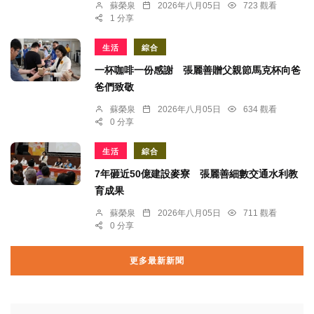
蘇榮泉
2026年八月05日
723 觀看
1 分享
生活
綜合
一杯咖啡一份感謝 張麗善贈父親節馬克杯向爸
爸們致敬
蘇榮泉
2026年八月05日
634 觀看
0 分享
生活
綜合
7年砸近50億建設麥寮 張麗善細數交通水利教
育成果
蘇榮泉
2026年八月05日
711 觀看
0 分享
更多最新新聞