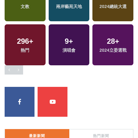
兩
文教
兩岸藝苑天地
2024總統大選
區
296
+
9
+
28
+
熱門
演唱會
2024立委選戰
最新新聞
熱門新聞