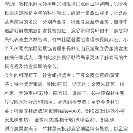
學助理教授果雕大師柯明宗和現場民眾組成評審團，試吃後
投票決定誰是今年的料理筍王，經過一番激烈競爭，社會組
及專業組的名次，分別為金獎、特金獎及至尊金獎，競賽中
邀請縣府農業處副處長曾銀位，鹿谷鄉鄉長邱如平、鹿谷鄉
民代表會主席林智鴻、竹林社區發展協會理事長陳武宏、小
半天休閒農業區發展協會理事長林宏山及游顥立委服務處主
任擔任頒獎人，藉由此次推廣活動讓民眾更加了解春筍的生
長過程及體會農民的辛苦。
今年的料理筍王，社會組得獎者：至尊金獎曾素緞/黃素
芬；特金獎康素麗、劉勉/阿選、游美足；金獎朱筱茵、楊
雅惠、黃妙奎/柯彩玲、陳秀綿、廖靖宜、杉林溪森林生態
渡假園區許妤恩/何怡君。專業組得獎者：至尊金獎林宜
蓁；特金獎林建成/黃俊輝(福容voco)、劉松杰(田媽媽小半
天風味餐坊)；金獎柯鈞皓/楊子毅(煮場贏家)、劉銀珠。
縣府農業處表示，竹林是南投縣鹿谷地區特有景觀，以孟宗