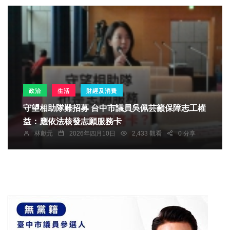
政治
生活
財經及消費
守望相助隊難招募 台中市議員吳佩芸籲保障志工權
益：應依法核發志願服務卡
林獻元
2026年四月10日
2,433 觀看
0 分享