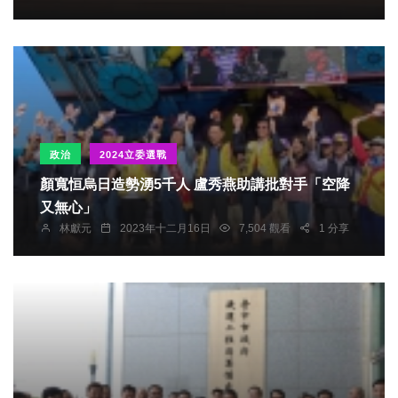
政治
2024立委選戰
顏寬恒烏日造勢湧5千人 盧秀燕助講批對手「空降
又無心」
林獻元
2023年十二月16日
7,504 觀看
1 分享