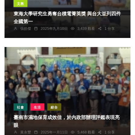
文教
東海大學研究生勇奪台積電菁英獎 與台大並列四件
全國第一
張皓傑
2025年九月10日
3,439 觀看
1 分享
社會
生活
綜合
臺南市濕地保育成效佳，於內政部辦理評鑑表現亮
眼
黃永豐
2025年一月11日
5,468 觀看
1 分享