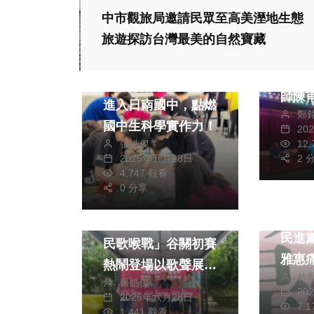
中市觀旅局邀請民眾至高美溼地生態
社會
旅遊探訪台灣最美的自然寶藏
新竹
社會
文教
藝失傳 禮聘螺
火箭創客挑戰營首度
師陳甫強 
進入日南國中，點燃
鄭
古禮
國中生科學實作力！
20
張皓傑
12
2025年五月28日
2 
4,747 觀看
0 分享
政治
政治
社會
南區
歌聲迴盪山城！「原
民進
民歌喉戰」谷關初賽
雅惠
熱鬧登場以歌聲展現
林
能 中市府勒令停
張皓傑
文化魅力 串聯原民
20
2026年六月28日
工、
市集帶動產業發展
7,
1,441 觀看