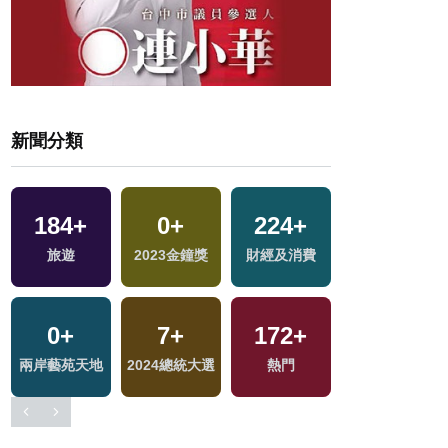
新聞分類
184
30
+
+
494
0
+
+
224
15
+
+
32
+
旅遊
影視
2023金鐘獎
政治
2024立委選戰
財經及消費
美食
19
+
0
8
+
+
34
7
+
+
172
83
+
+
兩岸道教文化交
兩岸藝苑天地
評論
2024總統大選
兩岸
熱門
運動
流專區