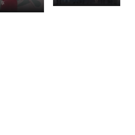
啟動職災勞工服
分享
制