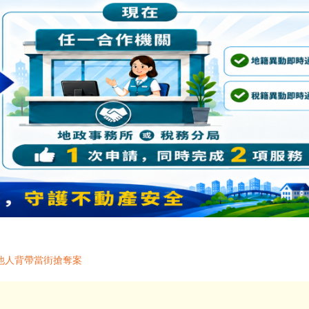
他人背帶當街搶奪案