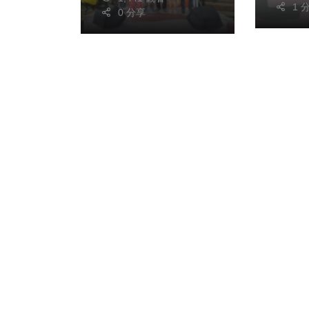
萬、
1 
0 分享
務機