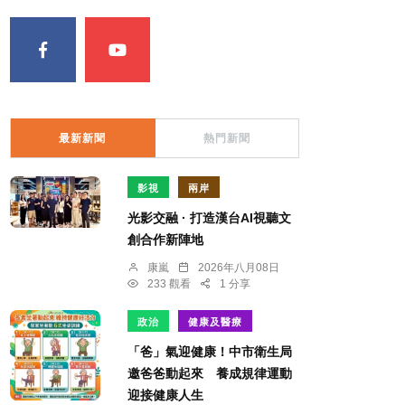
最新新聞
熱門新聞
影視
兩岸
光影交融 · 打造漢台AI視聽文
創合作新陣地
康嵐
2026年八月08日
233 觀看
1 分享
政治
健康及醫療
「爸」氣迎健康！中市衛生局
邀爸爸動起來 養成規律運動
迎接健康人生