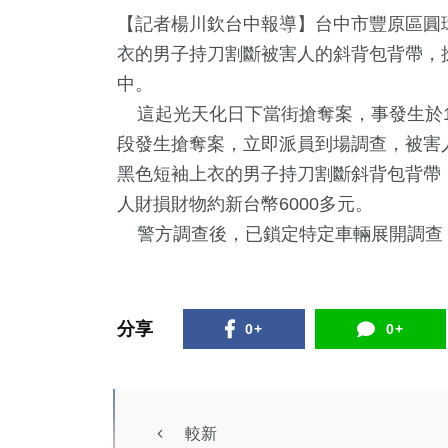
【記者楊川欽台中報導】台中市豐原區圓
衣的男子持刀割斷被害人的斜背包背帶，
中。
這起光天化日下當街搶奪案，事發生於1
段發生搶奪案，立即派員到場調查，被害
黑色短袖上衣的男子持刀割斷斜背包背帶
人財損財物約新台幣6000多元。
2
+
+
6
+
9
+
警方調查後，已鎖定特定車輛展開調查
兩岸佛教文化交
唱會
海峽論壇專區
司法放大
流專區
分享
0+
0+
811
+
682
生活
社會
較新