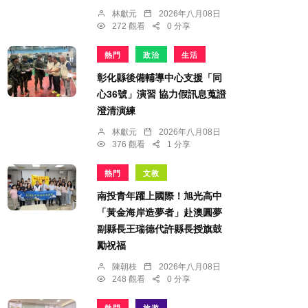
林獻元
2026年八月08日
272 觀看
0 分享
熱門
政治
生活
彰化縣後備輔導中心支援「同
心36號」演習 協力假訊息蒐證
澄清演練
林獻元
2026年八月08日
376 觀看
1 分享
熱門
文教
南投青年躍上國際！旭光高中
「黃金海岸造夢者」赴澳圓夢
副縣長王瑞德代許縣長授旗鼓
勵祝福
陳朝枝
2026年八月08日
248 觀看
0 分享