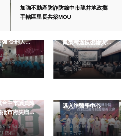
熱門
財經及消費
加強不動產防詐防線中市龍井地政攜
藝文
兩岸
手轄區里長共築MOU
監獄不忍傳統工
兩岸有關方面交流合
鈿大
作 饒慶鈴爭取台東
受刑人循
鳳梨釋迦恢復輸入大
銘德
林獻元
備束脩拜師
陸取得新進展
24年三月08日
2023年十月25日
,784 觀看
8,240 觀看
生活
健康及醫療
分享
1 分享
綜合
財經及消費
雲林百億推動醫療再
建案工安意外
升級 臺大雲林分院
黨台中市議員陳
邁入準醫學中心
痛批市府失職失
蘇榮泉
2026年四月09日
獻元
3,643 觀看
25年五月23日
採最重罰48
0 分享
171 觀看