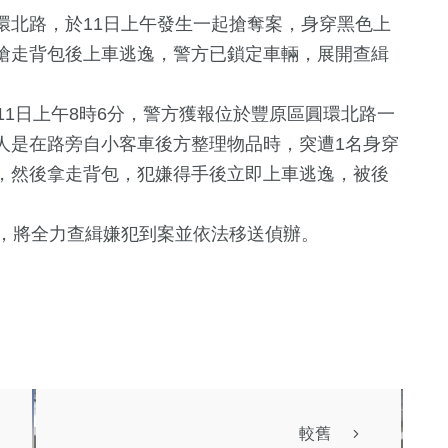
環北路，於11日上午發生一起搶奪案，身穿黑色上
搶走背包後上車逃逸，警方已鎖定車輛，展開查緝
1日上午8時6分，警方獲報位於豐原區圓環北路一
人是在路旁自小客車後方整理物品時，突遭1名身穿
，然後拿走背包，犯嫌得手後立即上車逃逸，被後
310
+
，將全力查緝嫌犯到案並依法移送偵辦。
鏡
綜合
+
283
+
健康及醫療
較舊