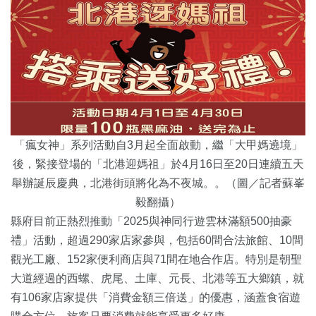
「瘋女神」系列活動自3月起全面啟動，繼「大甲媽遶境」
後，緊接登場的「北港迎媽祖」於4月16日至20日連續五天
舉辦誕辰慶典，北港街頭將化為不夜城。。（圖／記者蘇峯
毅翻攝）
縣府目前正熱烈推動「2025與神同行遊雲林滿額500抽豪
禮」活動，超過290家店家參與，包括60間合法旅館、10間
觀光工廠、152家便利商店與71間在地合作店。特別是朝聖
大道經過的西螺、虎尾、土庫、元長、北港等五大鄉鎮，就
有106家店家提供「消費金額三倍送」的優惠，涵蓋食宿遊