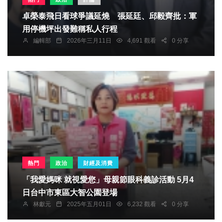
卓榮泰飛日看球爭議延燒 張延廷、邱毅齊批：軍
用停機坪出發難稱私人行程
編輯部
2026年三月11日
4,691 觀看
0 分享
熱門
政治
財經及消費
「我愛媽咪 就視愛您」母親節眼科義診活動 5月4
日台中市東區大智公園登場
林獻元
2025年五月01日
6,232 觀看
0 分享