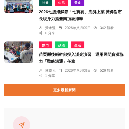
社會
生活
美食
2026七股海鮮節「七寶宴」澎湃上菜 黃偉哲市
長現身力挺臺南頂級海味
黃永豐
2026年八月09日
342 觀看
0 分享
熱門
政治
生活
苗栗縣後輔幹部投入漢光演習 運用民間資源協
力「戰略溝通」任務
林獻元
2026年八月09日
526 觀看
1 分享
更多最新新聞