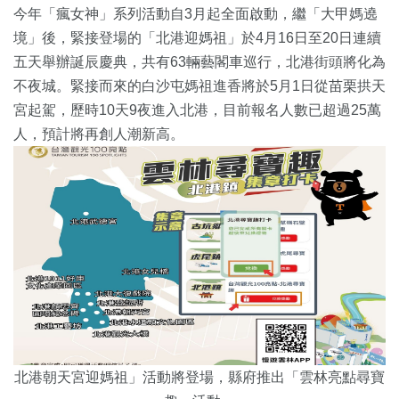
今年「瘋女神」系列活動自3月起全面啟動，繼「大甲媽遶
境」後，緊接登場的「北港迎媽祖」於4月16日至20日連續
五天舉辦誕辰慶典，共有63輛藝閣車巡行，北港街頭將化為
不夜城。緊接而來的白沙屯媽祖進香將於5月1日從苗栗拱天
宮起駕，歷時10天9夜進入北港，目前報名人數已超過25萬
人，預計將再創人潮新高。
北港朝天宮迎媽祖」活動將登場，縣府推出「雲林亮點尋寶