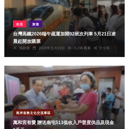
生活
旅遊
台灣高鐵2026端午疏運加開92班次列車 5月21日凌
晨起開放購票
張皓傑
2026年五月19日
3,236 觀看
0 分享
兩岸道教文化交流專區
萬和宮有愛 贈送南屯513低收入戶普度供品及現金