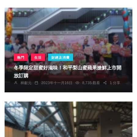
熱門
生活
財經及消費
冬季限定甜蜜好滋味！和平梨山蜜蘋果搶鮮上市開
放訂購
林獻元
2023年十一月16日
8,735 觀看
1 分享