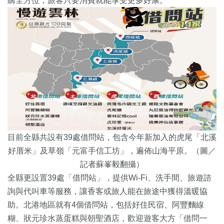
購全方位，旅客只要消費就能享受更多好康。
目前全縣共設有39處借問站，包含今年新加入的虎尾「北溪
好厝米」及草嶺「元富手信工坊」，遍佈山海平原。（圖／
記者蘇峯毅翻攝）
全縣更設置39處「借問站」，提供Wi-Fi、洗手間、旅遊諮
詢與代叫車等服務，讓香客或旅人能在旅途中獲得溫暖協
助。北港地區就有4個借問站，包括好住民宿、阿豐麵線
糊、狀元珍水蒸蛋糕與朝聖酒店，歡迎遊客大方「借問一