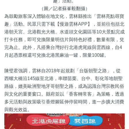
趣」活動。
（圖／記者蘇峯毅翻攝）
為鼓勵旅客深入體驗在地文化，雲林縣推出「雲林亮點尋寶
趣」活動。民眾只需下載【慢遊雲林APP】，並前往包括北
港朝天宮、北港觀光大橋、水道頭文化園區等10大景點完成
打卡任務，即可兌換限量明信片與特色好禮，數量有限，兌
完為止。此外，凡搭乘台灣好行北港虎尾線與雲西線，自4
月起憑票根還可兌換北港黑麻油一罐，限量100罐。
陳璧君強調，雲林自2018年起規劃「台版朝聖之路」，從
西螺大橋沿145線至北港，串聯苗栗、台中、彰化等地朝聖
路線，媲美歐洲聖地牙哥朝聖之路，成為認識台灣宗教民俗
與文化的重要窗口。縣府並以「香客轉常客」為策略，透過
多元活動與政策吸引香燈腳延伸停留時間，進一步擴大消費
與觀光效益。