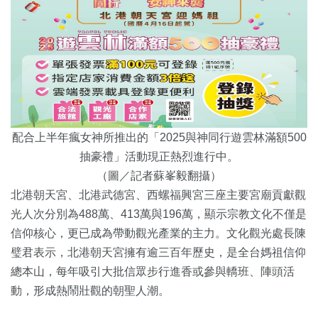
配合上半年瘋女神所推出的「2025與神同行遊雲林滿額500
抽豪禮」活動現正熱烈進行中。
（圖／記者蘇峯毅翻攝）
北港朝天宮、北港武德宮、西螺福興宮三座主要宮廟貢獻觀
光人次分別為488萬、413萬與196萬，顯示宗教文化不僅是
信仰核心，更已成為帶動觀光產業的主力。文化觀光處長陳
璧君表示，北港朝天宮擁有逾三百年歷史，是全台媽祖信仰
總本山，每年吸引大批信眾步行進香或參與轎班、陣頭活
動，形成熱鬧壯觀的朝聖人潮。