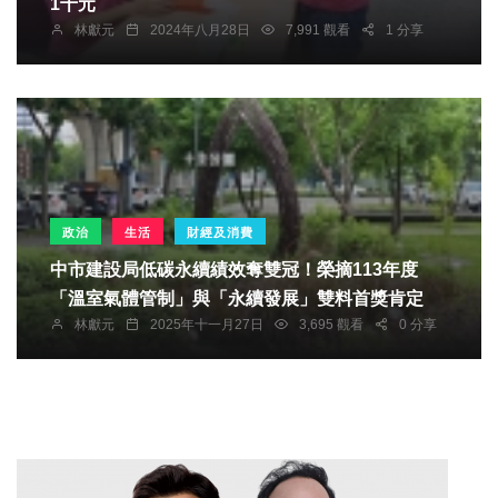
1千元
林獻元
2024年八月28日
7,991 觀看
1 分享
政治
生活
財經及消費
中市建設局低碳永續績效奪雙冠！榮摘113年度
「溫室氣體管制」與「永續發展」雙料首獎肯定
林獻元
2025年十一月27日
3,695 觀看
0 分享