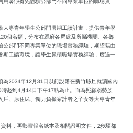
利用暑假搶先體驗公部門不同專業單位的職場實
動大專青年學生公部門暑期工讀計畫，提供青年學
20個名額，分布在縣府各局處及所屬機關、各鄉
驗公部門不同專業單位的職場實務經驗，期望藉由
暑期工讀環境，讓學生累積職場實務經驗，度過一
+
293
+
178
+
10
+
健康及醫療
熱門
司法放大鏡
2024年12月31日以前設籍在新竹縣且就讀國內
時起到4月14日下午17點為止。而為照顧弱勢族
入戶、原住民、獨力負擔家計者之子女等大專青年
9
+
35
+
256
+
評論
兩岸
財經及消費
名資料，再郵寄報名紙本及相關證明文件，2步驟都