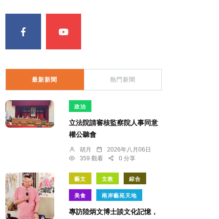
最新新聞
熱門新聞
政治
立法院請審核監察院人事同意
權公聽會
胡月
2026年八月06日
359 觀看
0 分享
藝文
文教
綜合
美食
兩岸藝苑天地
專訪陸炳文博士談文化記憶，