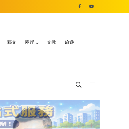
藝文
兩岸
文教
旅遊