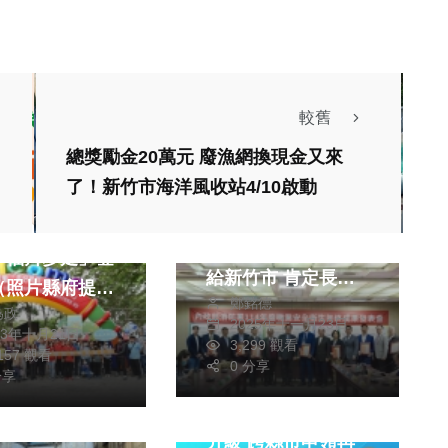
較舊
生活
總獎勵金20萬元 廢漁網換現金又來
醫療
文教
社會
生活
了！新竹市海洋風收站4/10啟動
綜合
內政部消防署「安全
人健行，美好稅
教育宣導績效獎」頒
幸福齊步走」登
給新竹市 肯定長期
（照片縣府提
鄭銘德
深耕安全文化
為政
2025年十一月23日
23年十月21日
3,299 觀看
,157 觀看
文教
0 分享
分享
政治
財經及消費
地籍謄本櫃員機服務
首推乘風破浪體
升級 跨縣市申領再