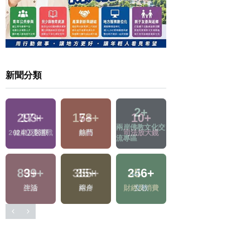
新聞分類
2
+
17
+
5
+
86
+
兩岸佛教文化交
2024立委選戰
綜藝
運動
流專區
839
+
355
+
346
+
210
+
生活
綜合
文教
旅遊