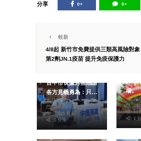
分享
0+
0+
較新
社會
4/8起 新竹市免費提供三類高風險對象
健康及
第2劑JN.1疫苗 提升免疫保護力
旅遊
政治
社會
「千
中捷英雄從寬認定！
月，
台中市長盧秀燕感謝
場。
各方見義勇為：只要
周
供）
林獻元
有協助都算
20
2024年五月23日
11
7,525 觀看
生活
1 
0 分享
熱門
社會
旅遊
生活
綜合
新北