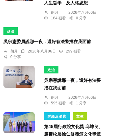
人生哲學 及人格思想
胡月
2026年八月06日
184 觀看
0 分享
政治
吳宗憲委員說那一夜，還好有法警擋在我面前
胡月
2026年八月06日
299 觀看
0 分享
政治
吳宗憲說那一夜，還好有法警
擋在我面前
胡月
2026年八月06日
595 觀看
1 分享
財經及消費
文教
第45屆行政院文化獎 邱坤良、
廖慶松及徐仁修獲頒文化獎章