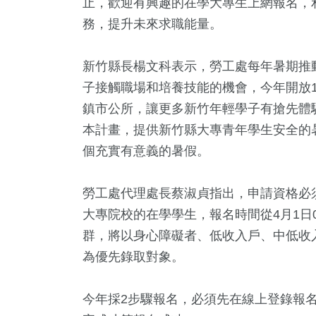
止，歡迎有興趣的在學大專生上網報名，
務，提升未來求職能量。
新竹縣長楊文科表示，勞工處每年暑期推
子接觸職場和培養技能的機會，今年開放1
鎮市公所，讓更多新竹年輕學子有搶先體
本計畫，提供新竹縣大專青年學生安全的
個充實有意義的暑假。
1
+
4
+
7
+
0
+
705
福建林公信俗文
視
2024總統大選
兩岸藝苑天地
社會
勞工處代理處長蔡淑貞指出，申請資格必須為
化專區
大專院校的在學學生，報名時間從4月1日0
群，將以身心障礙者、低收入戶、中低收
+
37
+
0
+
為優先錄取對象。
壇專區
美食
2023金鐘獎
今年採2步驟報名，必須先在線上登錄報