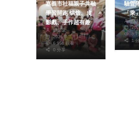
嘉義市社福親子共融
驗營隊 親
學習開跑 烘焙、皮
「乘
林
影戲、手作超有趣
精靈
20
蘇榮泉
共遊
8,
2025年二月14日
1 
6,958 觀看
0 分享