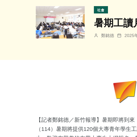
社會
暑期工讀月
鄭銘德
202
【記者鄭銘德／新竹報導】暑期即將到來
（114）暑期將提供120個大專青年學生