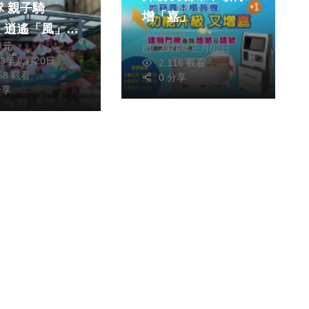
子騎
增「嘉」
」逍遙「風」箏
林獻元
獻元
Fun「浪」一夏
2026年三月02日
23年八月20日
2,116 觀看
青春山海線
758 觀看
0 分享
分享