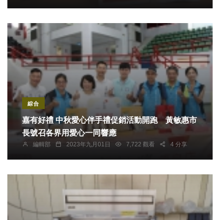
綜合
嘉有好禮 中秋愛心伴手禮促銷活動開跑 黃敏惠市
長號召各界用愛心一同響應
編輯部
2023年九月01日
7,722 觀看
4 分享