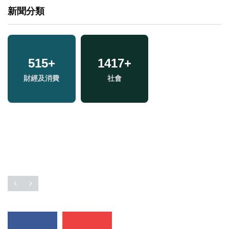
新聞分類
4
+
515
+
1417
713
+
+
1134
+
兩岸佛教文化交流專
財經及消費
社會
綜合
政治
區
11
+
20
+
334
+
演唱會
司法放大鏡
熱門