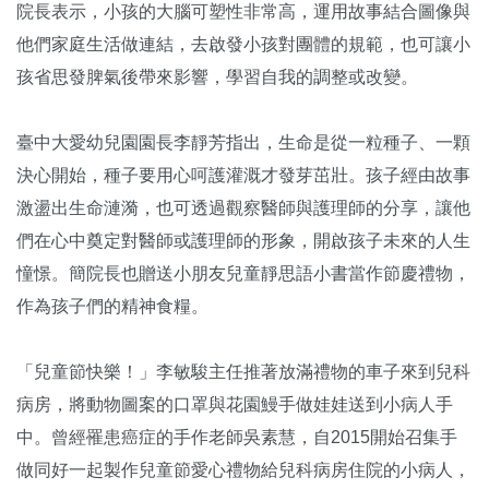
院長表示，小孩的大腦可塑性非常高，運用故事結合圖像與
他們家庭生活做連結，去啟發小孩對團體的規範，也可讓小
孩省思發脾氣後帶來影響，學習自我的調整或改變。
臺中大愛幼兒園園長李靜芳指出，生命是從一粒種子、一顆
決心開始，種子要用心呵護灌溉才發芽茁壯。孩子經由故事
激盪出生命漣漪，也可透過觀察醫師與護理師的分享，讓他
們在心中奠定對醫師或護理師的形象，開啟孩子未來的人生
憧憬。簡院長也贈送小朋友兒童靜思語小書當作節慶禮物，
作為孩子們的精神食糧。
「兒童節快樂！」李敏駿主任推著放滿禮物的車子來到兒科
病房，將動物圖案的口罩與花園鰻手做娃娃送到小病人手
中。曾經罹患癌症的手作老師吳素慧，自2015開始召集手
做同好一起製作兒童節愛心禮物給兒科病房住院的小病人，