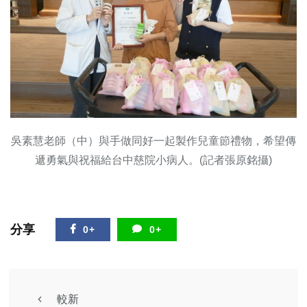
吳素慧老師（中）與手做同好一起製作兒童節禮物，希望傳
遞勇氣與祝福給台中慈院小病人。(記者張原銘攝)
分享
0+
0+
較新