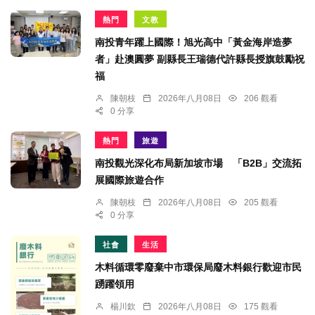
熱門
文教
南投青年躍上國際！旭光高中「黃金海岸造夢
者」赴澳圓夢 副縣長王瑞德代許縣長授旗鼓勵祝
福
陳朝枝
2026年八月08日
206 觀看
0 分享
熱門
旅遊
南投觀光深化布局新加坡市場 「B2B」交流拓
展國際旅遊合作
陳朝枝
2026年八月08日
205 觀看
0 分享
社會
生活
木料循環零廢棄中市環保局廢木料銀行歡迎市民
踴躍領用
楊川欽
2026年八月08日
175 觀看