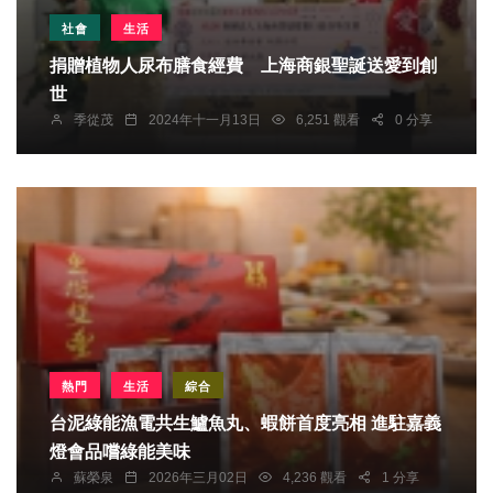
社會
生活
捐贈植物人尿布膳食經費 上海商銀聖誕送愛到創
世
季從茂
2024年十一月13日
6,251 觀看
0 分享
熱門
生活
綜合
台泥綠能漁電共生鱸魚丸、蝦餅首度亮相 進駐嘉義
燈會品嚐綠能美味
蘇榮泉
2026年三月02日
4,236 觀看
1 分享