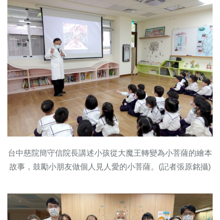
台中慈院簡守信院長講述小孩從大魔王轉變為小菩薩的繪本
故事，鼓勵小朋友做個人見人愛的小菩薩。(記者張原銘攝)