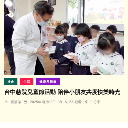
社會
生活
健康及醫療
台中慈院兒童節活動 陪伴小朋友共度快樂時光
張皓傑
2025年四月02日
6,356 觀看
0 分享