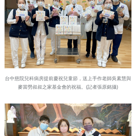
台中慈院兒科病房提前慶祝兒童節，送上手作老師吳素慧與
麥當勞叔叔之家基金會的祝福。(記者張原銘攝)