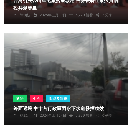
台灣引興公司草屯廠落成啟用 許縣長盼企業投資南
投共創雙贏
陳朝枝
2025年三月10日
5,229 觀看
2 分享
政治
生活
財經及消費
鋒面過境 中市各行政區雨水下水道發揮功效
林獻元
2024年四月24日
7,359 觀看
0 分享