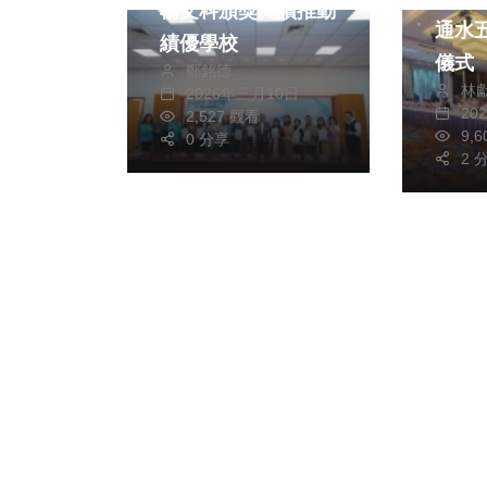
楊文科頒獎閱讀推動
通水
績優學校
儀式
鄭銘德
林
2026年三月10日
20
2,527 觀看
9,
0 分享
2 