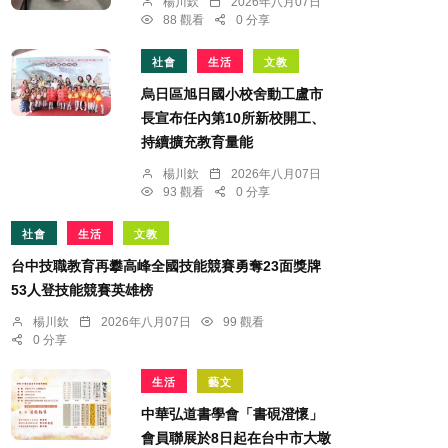
楊川欽
2026年八月07日
88 觀看
0 分享
社會
生活
文教
烏日區旭日國小校舍動工盧市
長宣布任內第10所新校開工、
持續擴充教育量能
楊川欽
2026年八月07日
93 觀看
0 分享
社會
生活
文教
台中技職教育再攀高峰全國技能競賽勇奪23面獎牌
53人登技能競賽英雄榜
楊川欽
2026年八月07日
99 觀看
0 分享
生活
藝文
中華弘道書學會「書硯澄懷」
會員聯展於8日起在台中市大墩