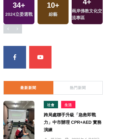
4
+
34
+
10
+
1111
+
兩岸佛教文化交
2024立委選戰
綜藝
政治
流專區
最新新聞
熱門新聞
社會
生活
跨局處聯手升級「急救即戰
力」中市辦理 CPR+AED 實務
演練