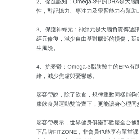
2、促進認知：Omega-3中的DHA是
88
+
505
+
1652
+
性，對記憶力、專注力及學習能力有幫助
會
財經及消費
生活
3、保護神經元：神經元是大腦負責傳遞訊
經元修復，減少自由基對腦部的損傷，延
生風險。
4、抗憂鬱：Omega-3脂肪酸中的EP
緒，減少焦慮與憂鬱感。
廖容瑩說，除了飲食，規律運動同樣能夠
康飲食與運動雙管齊下，更能讓身心理同
廖容瑩表示，世界健身俱樂部歡慶全台據點
下品牌FITZONE，非會員也能享有單堂課