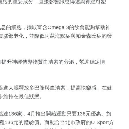
大腦細胞的重要成分，直接影響訊息傳遞與神經可塑
21
+
15
+
682
+
。
司法放大鏡
2024總統大選
文教
息的細胞，攝取富含Omega-3的飲食能夠幫助神
緩腦部老化，並降低阿茲海默症與帕金森氏症的發
A有助提升神經傳導物質血清素的分泌，幫助穩定情
促進大腦釋放多巴胺與血清素，提高快樂感。在健
步維持在最佳狀態。
達136家，4月推出開始運動只要136元優惠。旗
程136元的體驗價。而配合台北市政府的U-Sport方