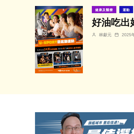
健康及醫療
運動
好油吃出
林獻元
202