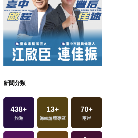
新聞分類
438
+
13
+
70
+
577
+
交
旅遊
海峽論壇專區
兩岸
健康及醫療