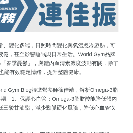
常、變化多端，日照時間變化與氣溫忽冷忽熱，可
，甚至影響睡眠與日常生活。World Gym品牌
為「春季憂鬱」，與體內血清素濃度波動有關，除了
-3也能有效穩定情緒，提升整體健康。
ld Gym Blog特邀營養師徐佳靖，解析Omega-3脂
。1、保護心血管：Omega-3脂肪酸能降低體內
40
+
1
+
71
+
低三酸甘油酯，減少動脈硬化風險，降低心血管疾
兩岸道教文化
兩岸藝苑天地
影視
流專區