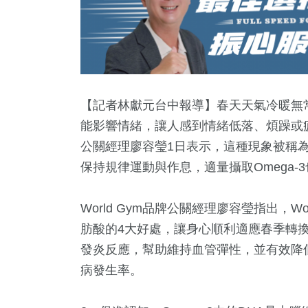
【記者林獻元台中報導】春天天氣冷暖無
能影響情緒，讓人感到情緒低落、煩躁或疲倦
公關經理廖容瑩1日表示，這種現象被稱
保持規律運動與作息，適量攝取Omega
World Gym品牌公關經理廖容瑩指出，Wor
肪酸的4大好處，讓身心順利適應春季轉換期
2
+
1
+
178
+
77
+
18
+
發炎反應，幫助維持血管彈性，並有效降
文
2023金鐘獎
運動
美食
評論
病發生率。