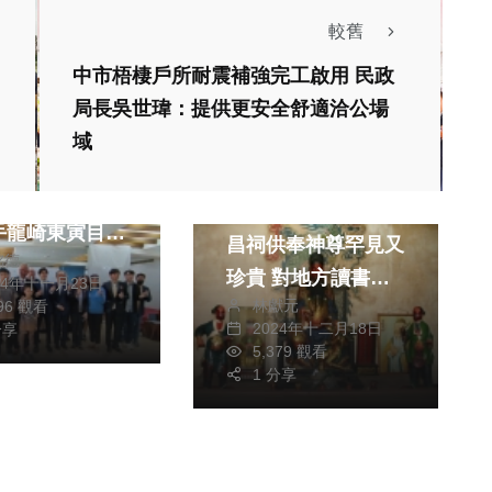
較舊
中市梧棲戶所耐震補強完工啟用 民政
局長吳世瑋：提供更安全舒適洽公場
域
品「蛋牌the
生活
桌球拍 吸引日
台中市定古蹟大甲文
手龍崎東寅目光
昌祠供奉神尊罕見又
銘德
雙方簽定合作協
珍貴 對地方讀書風
24年十一月23日
林獻元
796 觀看
氣及觀光事業有極大
2024年十二月18日
分享
效益
5,379 觀看
1 分享
生活
向金門供水工程