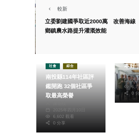
較新
立委劉建國爭取近2000萬 改善海線
鄉鎮農水路提升灌溉效能
運動
臺灣逸
egg」
本好
社會
綜合
鄭
今天
南投縣114年社區評
20
定 強力推向國際舞
鑑開跑 32個社區爭
6,
台
0 
取最高榮譽
陳朝枝
2025年四月10日
6,602 觀看
熱門
文教
0 分享
兩岸
閱讀是城市進步動力
福建