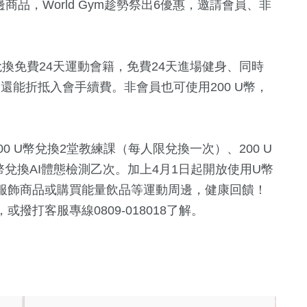
商品，World Gym趁勢祭出6優惠，邀請會員、非
換免費24天運動會籍，免費24天進場健身、同時
還能折抵入會手續費。非會員也可使用200 U幣，
0 U幣兌換2堂教練課（每人限兌換一次）、200 U
 U幣兌換AI體態檢測乙次。加上4月1日起開放使用U幣
服飾商品或購買能量飲品等運動周邊，健康回饋！
打客服專線0809-018018了解。