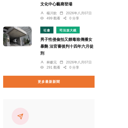
文化中心藝廊登場
楊川欽
2026年八月07日
499 觀看
0 分享
社會
司法放大鏡
男子性侵偷拍又餵毒致傳播女
暴斃 法官審後判十四年六月徒
刑
林獻元
2026年八月07日
291 觀看
0 分享
更多最新新聞