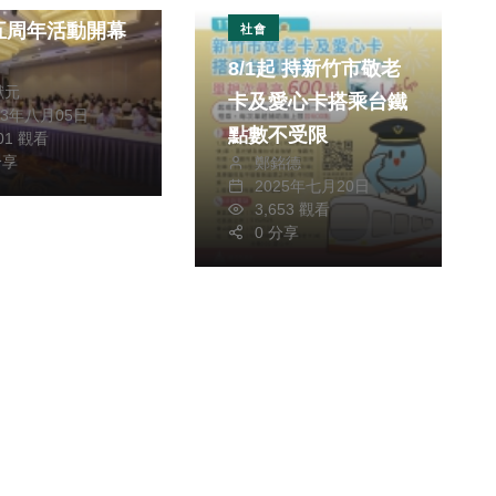
五周年活動開幕
社會
8/1起 持新竹市敬老
獻元
卡及愛心卡搭乘台鐵
23年八月05日
點數不受限
601 觀看
分享
鄭銘德
2025年七月20日
3,653 觀看
0 分享