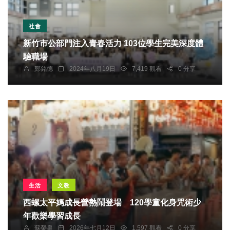
社會
新竹市公部門注入青春活力 103位學生完美深度體
驗職場
鄭銘德
2024年八月19日
7,419 觀看
0 分享
生活
文教
西螺太平媽成長營熱鬧登場 120學童化身咒術少
年歡樂學習成長
蘇榮泉
2026年七月12日
1,597 觀看
0 分享