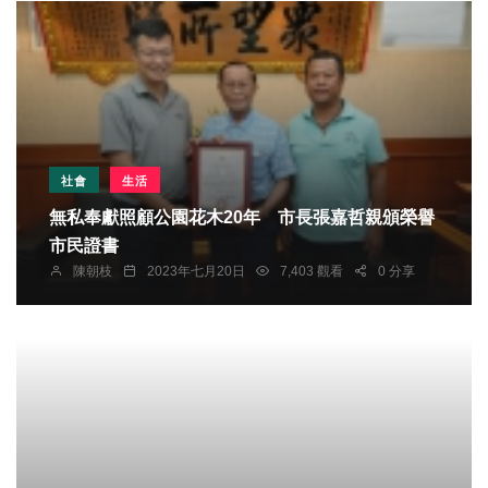
社會
生活
無私奉獻照顧公園花木20年 市長張嘉哲親頒榮譽
市民證書
陳朝枝
2023年七月20日
7,403 觀看
0 分享