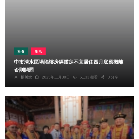
社會
生活
中市清水區塌陷樓房經鑑定不宜居住四月底應搬離
否則開罰
楊川欽
2025年三月30日
5,133 觀看
0 分享