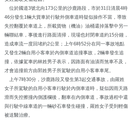
位於國道3號北向173公里的沙鹿路段，市於31日清晨4時
46分發生1輛大貨車於行駛外側車道時疑似操作不當，導致
失控翻覆於車道上，所載貨物（機油）油桶還掉落擊中另一
輛聯結車，事後進行路面清掃，現場也封閉車道約15分鐘，
造成車流一度回堵約2公里；上午6時52分在同一事故地點
又發生2輛自用小客車於內側車道追撞事故，2輛車發生追
撞，依據駕車的林姓男子表示，因路面有油漬而煞車不及，
才會追撞前方由郭姓男子所駕駛的自用小客車車尾。
上午7時30分，沙鹿路段又發生第3起交通事故，由羅姓
女子所駕駛的自用小客車行駛於內側車道時，疑似因雨天路
滑而失控擦撞內側護欄後，翻車在內側車道，事故過程中還
與行駛中線車道的一輛砂石車發生碰撞，羅姓女子受到輕傷
被送醫治療。