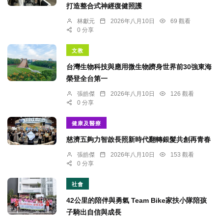
打造整合式神經復健照護
林獻元
2026年八月10日
69 觀看
0 分享
文教
台灣生物科技與應用微生物躋身世界前30強東海
榮登全台第一
張皓傑
2026年八月10日
126 觀看
0 分享
健康及醫療
慈濟五夠力智啟長照新時代翻轉銀髮共創再青春
張皓傑
2026年八月10日
153 觀看
0 分享
社會
42公里的陪伴與勇氣 Team Bike家扶小隊陪孩
子騎出自信與成長