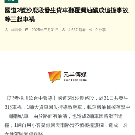
國道3號沙鹿段發生貨車翻覆漏油釀成追撞事故
等三起車禍
楊川欽
2025年三月31日
4,687 觀看
0 分享
【記者楊川欽台中報導】國道3號沙鹿路段，於31日共發生
3起車禍，1輛大貨車因失控導致翻車，載運機油桶掉落擊中
一輛聯結車，由於路面有油漬，也造成2輛車因路滑而追
撞，1輛自用小客疑似因天雨路滑不慎擦撞護欄，造成一名
女姓駕駛受傷送醫。