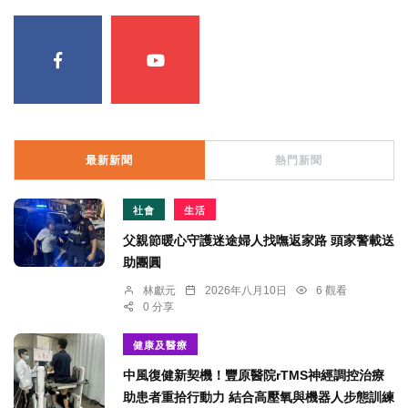
最新新聞
熱門新聞
社會
生活
父親節暖心守護迷途婦人找嘸返家路 頭家警載送
助團圓
林獻元
2026年八月10日
6 觀看
0 分享
健康及醫療
中風復健新契機！豐原醫院rTMS神經調控治療
助患者重拾行動力 結合高壓氧與機器人步態訓練