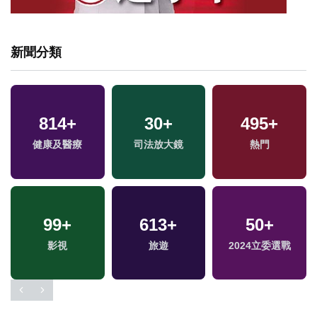
新聞分類
814
+
30
+
495
+
健康及醫療
司法放大鏡
熱門
99
+
613
+
50
+
影視
旅遊
2024立委選戰