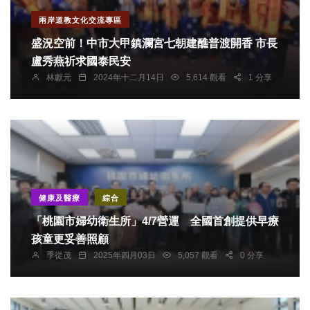
兩岸道教文化交流專區
盛況空前！中市大甲鎮瀾宮七朝建醮普渡開香 市長
盧秀燕祈求國泰民安
林獻元
2024年十二月14日
5,614 觀看
1 分享
健康及醫療
綜合
「桃園市婦幼衛生所」4/7營運 全國首創提供早療
孩童更妥善照顧
季從茂
2025年四月03日
5,057 觀看
0 分享