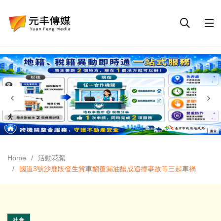
Home
活動花絮
國道3號沙鹿段發生貨車翻覆漏油釀成追撞事故等三起車禍
社會