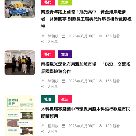
熱門
文教
南投青年躍上國際！旭光高中「黃金海岸造夢
者」赴澳圓夢 副縣長王瑞德代許縣長授旗鼓勵祝
福
陳朝枝
2026年八月08日
166 觀看
0 分享
熱門
旅遊
南投觀光深化布局新加坡市場 「B2B」交流拓
展國際旅遊合作
陳朝枝
2026年八月08日
156 觀看
0 分享
社會
生活
木料循環零廢棄中市環保局廢木料銀行歡迎市民
踴躍領用
楊川欽
2026年八月08日
139 觀看
0 分享