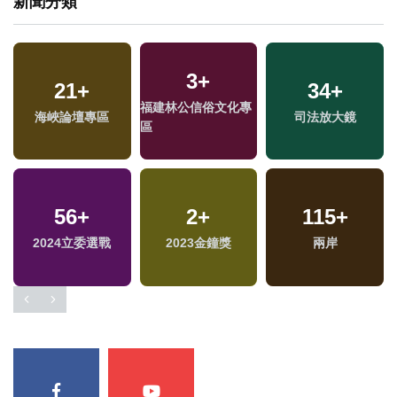
新聞分類
3
+
801
21
+
+
15
+
1764
34
+
+
福建林公信俗文化專
海峽論壇專區
財經及消費
綜藝
司法放大鏡
政治
區
56
19
+
+
25
2
+
+
677
115
+
+
2024立委選戰
演唱會
2024總統大選
2023金鐘獎
兩岸
旅遊