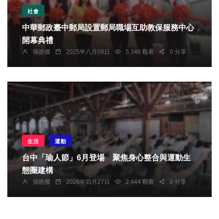
社會
中華郵政臺中郵局設置郵局職場互助教保服務中心
開幕典禮
張皓傑
2025年八月09日
5,346 觀看
0 分享
生活
運動
台中「瑜人節」6月登場 聚焦身心整合與運動生
態圈建構
張皓傑
2026年四月27日
2,444 觀看
0 分享