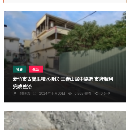
社會
生活
新竹市古賢里積水擾民 王泰山居中協調 市府順利
完成整治
鄭銘德
2024年十月06日
6,868 觀看
0 分享