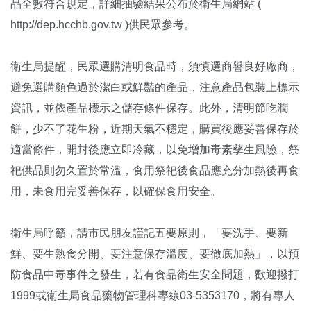
品全數符合規定，詳細抽驗結果公布於衛生局網站 (
http://dep.hcchb.gov.tw )供民眾參考。
衛生局提醒，民眾選購清明食品時，須慎選商譽良好廠商，
避免選購顏色過於潔白或鮮豔的產品，注意產品包裝上標示
資訊，並依產品標示之儲存條件保存。此外，清明節吃潤
餅，少不了花生粉，近期天氣不穩定，購買後應妥善保存於
適當條件，開封後應立即冷藏，以免增加毒素孳生風險，祭
祀供品則勿久置於常溫，食用祭祀後食品應充分加熱後再食
用，未食用完妥善保存，以確保食用安全。
衛生局呼籲，請市民朋友謹記五要原則，「要洗手、要新
鮮、要生熟食分開、要注意保存溫度、要徹底加熱」，以預
防食品中毒事件之發生，若有食品衛生安全問題，歡迎撥打
1999或衛生局食品藥物管理科專線03-5353170，將有專人