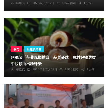
林獻元
2023年八月17日
9,342 觀看
1 分享
熱門
財經及消費
阿聰師「芋蕃風順禮盒」品質優越 農村好物選拔
中脫穎而出獲殊榮
張皓傑
2025年十二月02日
2,966 觀看
1 分享