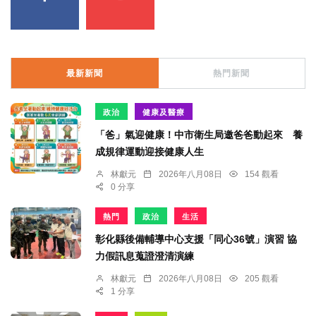
最新新聞
熱門新聞
政治
健康及醫療
「爸」氣迎健康！中市衛生局邀爸爸動起來 養
成規律運動迎接健康人生
林獻元
2026年八月08日
154 觀看
0 分享
熱門
政治
生活
彰化縣後備輔導中心支援「同心36號」演習 協
力假訊息蒐證澄清演練
林獻元
2026年八月08日
205 觀看
1 分享