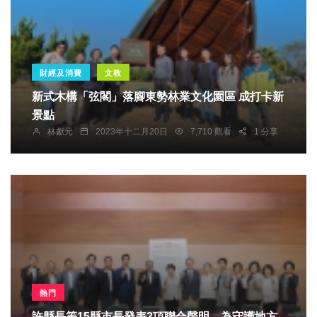
財經及消費
文教
新式木構「弦閣」落腳東勢林業文化園區 成打卡新
景點
林獻元
2023年十二月20日
7,710 觀看
1 分享
熱門
許縣長等15縣市長發表3項聯合聲明，為守護地方