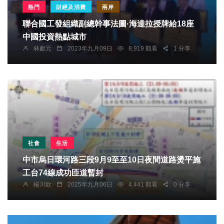
熱門
財經及消費
兩岸
聯合國工發組織副總幹事法圖·海達拉授牌給18座
中國投資熱點城市
林獻元
2023年九月09日
8,919 觀看
1 分享
社會
生活
中市烏日環河路三段9月9至至10日夜間道路燙平施
工台74線成功匝道暫封
楊川欽
2025年九月06日
4,441 觀看
0 分享