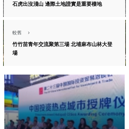
石虎出沒淺山 邊際土地證實是重要棲地
較舊
竹竹苗青年交流聚第三場 北埔麻布山林大登
場