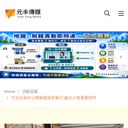
Home
活動花絮
竹北社福中心辦家庭採草莓日 籲兒少發展重陪伴