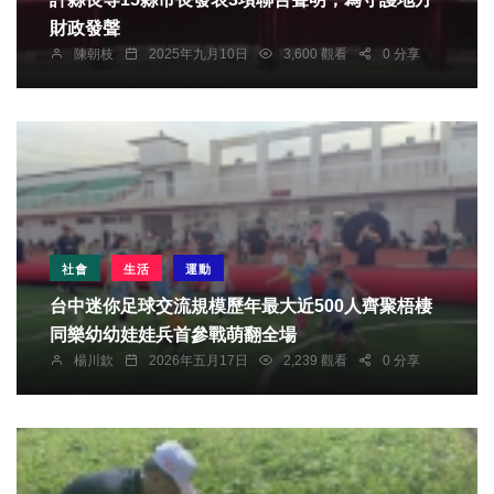
財政發聲
陳朝枝
2025年九月10日
3,600 觀看
0 分享
社會
生活
運動
台中迷你足球交流規模歷年最大近500人齊聚梧棲
同樂幼幼娃娃兵首參戰萌翻全場
楊川欽
2026年五月17日
2,239 觀看
0 分享