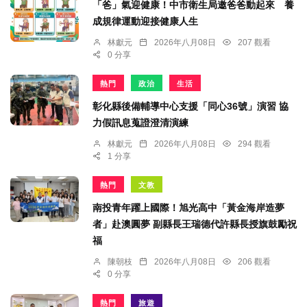
「爸」氣迎健康！中市衛生局邀爸爸動起來 養
成規律運動迎接健康人生
林獻元
2026年八月08日
207 觀看
0 分享
熱門
政治
生活
彰化縣後備輔導中心支援「同心36號」演習 協
力假訊息蒐證澄清演練
林獻元
2026年八月08日
294 觀看
1 分享
熱門
文教
南投青年躍上國際！旭光高中「黃金海岸造夢
者」赴澳圓夢 副縣長王瑞德代許縣長授旗鼓勵祝
福
陳朝枝
2026年八月08日
206 觀看
0 分享
熱門
旅遊