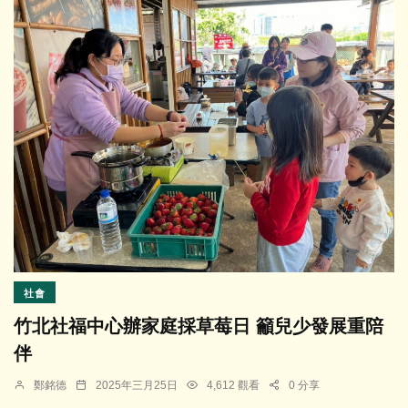
社會
竹北社福中心辦家庭採草莓日 籲兒少發展重陪
伴
鄭銘德
2025年三月25日
4,612 觀看
0 分享