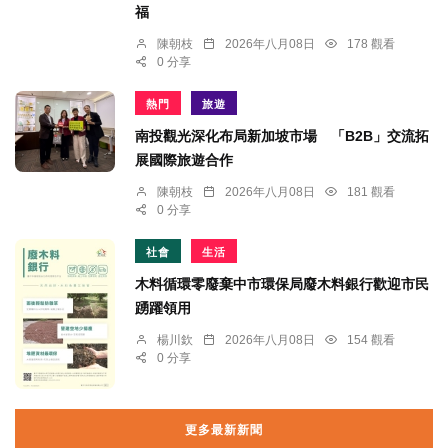
福
陳朝枝
2026年八月08日
178 觀看
0 分享
熱門
旅遊
南投觀光深化布局新加坡市場 「B2B」交流拓
展國際旅遊合作
陳朝枝
2026年八月08日
181 觀看
0 分享
社會
生活
木料循環零廢棄中市環保局廢木料銀行歡迎市民
踴躍領用
楊川欽
2026年八月08日
154 觀看
0 分享
更多最新新聞