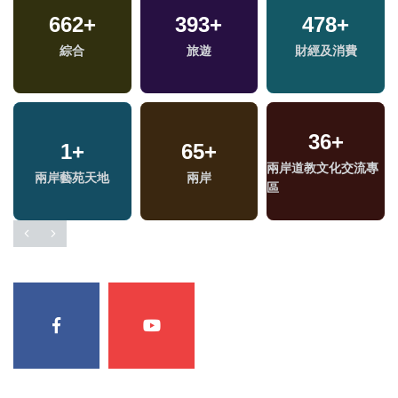
662
+
393
+
478
+
綜合
旅遊
財經及消費
36
+
1
+
65
+
專
兩岸道教文化交流專
兩岸藝苑天地
兩岸
區