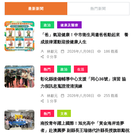
最新新聞
熱門新聞
政治
健康及醫療
「爸」氣迎健康！中市衛生局邀爸爸動起來 養
成規律運動迎接健康人生
林獻元
2026年八月08日
186 觀看
0 分享
熱門
政治
生活
彰化縣後備輔導中心支援「同心36號」演習 協
力假訊息蒐證澄清演練
林獻元
2026年八月08日
255 觀看
1 分享
熱門
文教
南投青年躍上國際！旭光高中「黃金海岸造夢
者」赴澳圓夢 副縣長王瑞德代許縣長授旗鼓勵祝