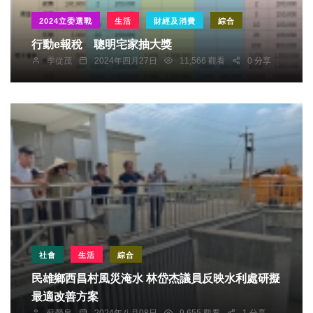
2024立委選戰
生活
財經及消費
綜合
行動e報稅 聰明宅家抽大獎
季從茂
2024年四月27日
11,566 觀看
0 分享
社會
生活
綜合
民雄鄉西昌村風災淹水 林岱杰議員反映水利處研擬
最適改善方案
蘇榮泉
2024年八月08日
9,655 觀看
1 分享