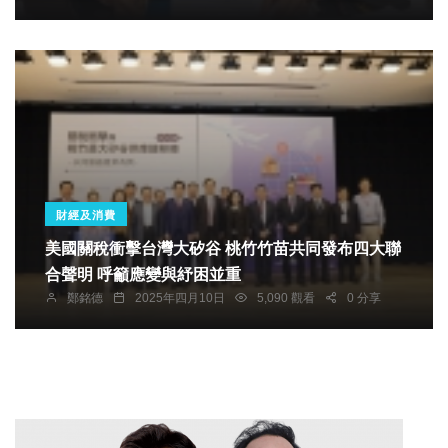
財經及消費
美國關稅衝擊台灣大矽谷 桃竹竹苗共同發布四大聯
合聲明 呼籲應變與紓困並重
鄭銘德
2025年四月10日
5,090 觀看
0 分享