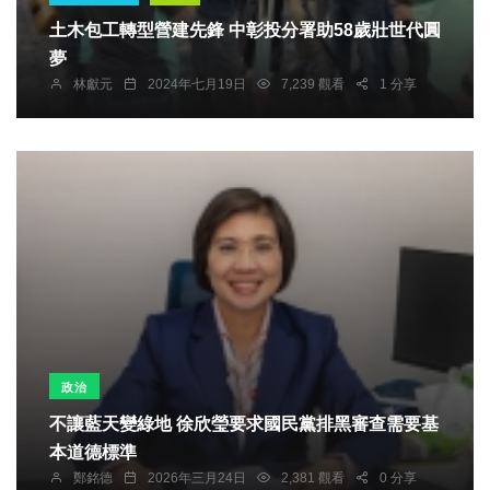
土木包工轉型營建先鋒 中彰投分署助58歲壯世代圓
夢
林獻元
2024年七月19日
7,239 觀看
1 分享
政治
不讓藍天變綠地 徐欣瑩要求國民黨排黑審查需要基
本道德標準
鄭銘德
2026年三月24日
2,381 觀看
0 分享