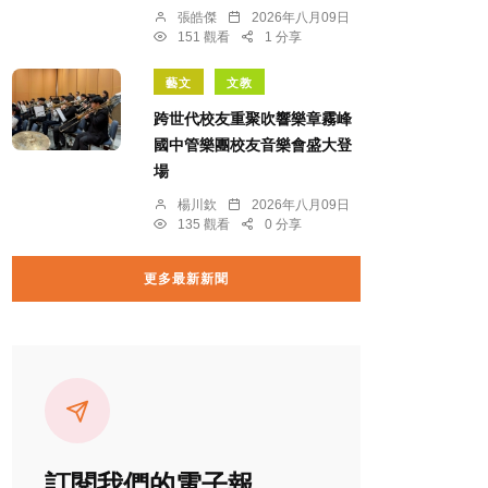
張皓傑
2026年八月09日
151 觀看
1 分享
藝文
文教
跨世代校友重聚吹響樂章霧峰
國中管樂團校友音樂會盛大登
場
楊川欽
2026年八月09日
135 觀看
0 分享
更多最新新聞
訂閱我們的電子報