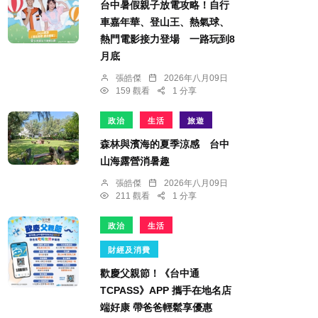
台中暑假親子放電攻略！自行
車嘉年華、登山王、熱氣球、
熱門電影接力登場 一路玩到8
月底
張皓傑
2026年八月09日
159 觀看
1 分享
政治
生活
旅遊
森林與濱海的夏季涼感 台中
山海露營消暑趣
張皓傑
2026年八月09日
211 觀看
1 分享
政治
生活
財經及消費
歡慶父親節！《台中通
TCPASS》APP 攜手在地名店
端好康 帶爸爸輕鬆享優惠