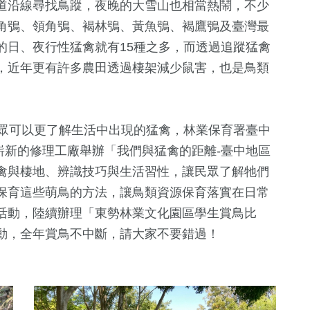
道沿線尋找鳥蹤，夜晚的大雪山也相當熱鬧，不少
角鴞、領角鴞、褐林鴞、黃魚鴞、褐鷹鴞及臺灣最
的日、夜行性猛禽就有15種之多，而透過追蹤猛禽
，近年更有許多農田透過棲架減少鼠害，也是鳥類
大眾可以更了解生活中出現的猛禽，林業保育署臺中
區嶄新的修理工廠舉辦「我們與猛禽的距離-臺中地區
禽與棲地、辨識技巧與生活習性，讓民眾了解牠們
保育這些萌鳥的方法，讓鳥類資源保育落實在日常
活動，陸續辦理「東勢林業文化園區學生賞鳥比
動，全年賞鳥不中斷，請大家不要錯過！