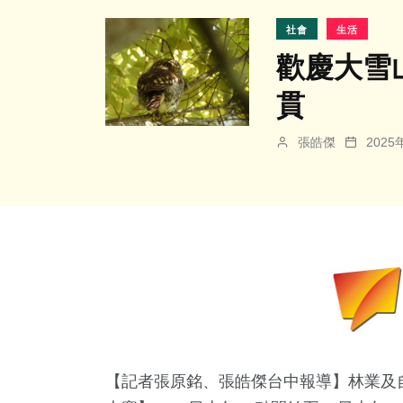
社會
生活
歡慶大雪
貫
張皓傑
202
【記者張原銘、張皓傑台中報導】林業及