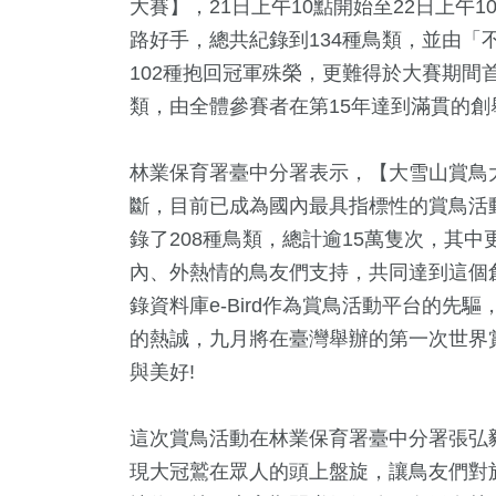
大賽】，21日上午10點開始至22日上午1
路好手，總共紀錄到134種鳥類，並由「
102種抱回冠軍殊榮，更難得於大賽期間
類，由全體參賽者在第15年達到滿貫的創
林業保育署臺中分署表示，【大雪山賞鳥
斷，目前已成為國內最具指標性的賞鳥活動
錄了208種鳥類，總計逾15萬隻次，其
內、外熱情的鳥友們支持，共同達到這個
+
392
+
5
+
117
+
0
+
錄資料庫e-Bird作為賞鳥活動平台的
藝
社會
評論
旅遊
兩岸藝苑
的熱誠，九月將在臺灣舉辦的第一次世界
與美好!
+
3
+
72
+
這次賞鳥活動在林業保育署臺中分署張弘
壇專區
演唱會
藝文
現大冠鷲在眾人的頭上盤旋，讓鳥友們對