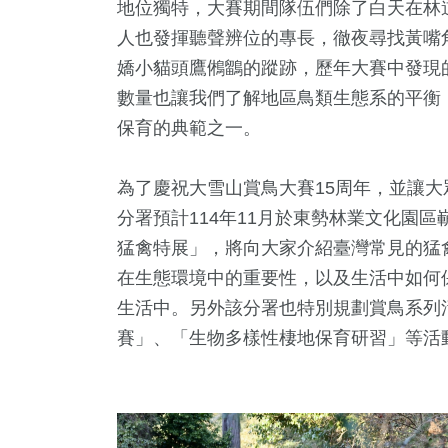
地位獨特，大賽期間隊伍們除了白天在林
人也發揮聽聲辨位的專長，徹夜尋找黃嘴
嬌小貓頭鷹鵂鶹的蹤跡，歷年大賽中發現
數量也讓我們了解地區鳥類生態系的平衡
保育的典範之一。
為了慶祝大雪山賞鳥大賽15周年，並讓
分署預計114年11月於東勢林業文化園
猛禽特展」，將向大家介紹臺灣常見的猛
在生態環境中的重要性，以及生活中如何
生活中。另外該分署也特別規劃賞鳥系列
賽」、「生物多樣性棲地保育研習」等活