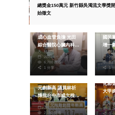
總獎金150萬元 新竹縣吳濁流文學獎
政治
始徵文
健康及醫療
財經及
避免激烈戶外運動造
中火
成心血管負擔 光田
國民
綜合醫院心臟內科吳
增一
林獻元
林
星輝醫師建議中高齡
不允
2024年七月31日
20
民眾以和緩心肺運動
出現
6,700 觀看
8,
政治
取代
1 分享
1 
政治
社會
台中
欠稅23萬件達13.7億
化節
元創新高 議員林祈
大甲
烽批台中市成欠稅天
林
遶境
張皓傑
堂
20
2026年四月16日
4,
2,082 觀看
0 