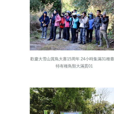
歡慶大雪山賞鳥大賽15周年 24小時集滿31種
特有種鳥類大滿貫01