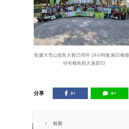
歡慶大雪山賞鳥大賽15周年 24小時集滿31種
特有種鳥類大滿貫03
分享
0+
0+
較新