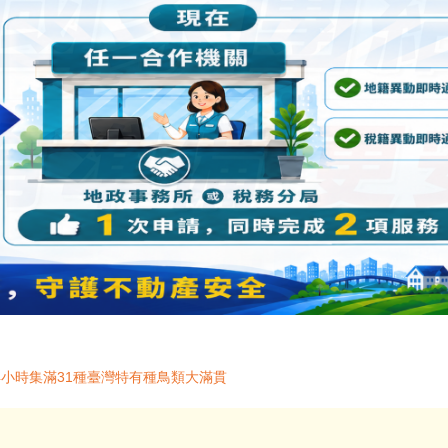
24小時集滿31種臺灣特有種鳥類大滿貫