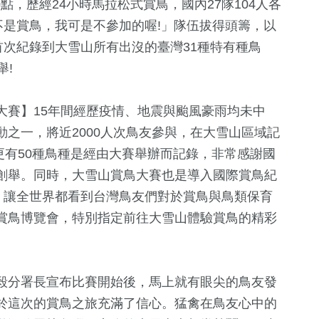
0點，歷經24小時馬拉松式賞鳥，國內27隊104人各
不是賞鳥，我可是不參加的喔!」隊伍拔得頭籌，以
首次紀錄到大雪山所有出沒的臺灣31種特有種鳥
舉!
大賽】15年間經歷疫情、地震與颱風豪雨均未中
之一，將近2000人次鳥友參與，在大雪山區域記
中更有50種鳥種是經由大賽舉辦而記錄，非常感謝國
創舉。同時，大雪山賞鳥大賽也是導入國際賞鳥紀
0
+
4
+
0
+
先驅，讓全世界都看到台灣鳥友們對於賞鳥與鳥類保育
福建林公信俗文
天地
2024總統大選
2023金鐘獎
賞鳥博覽會，特別指定前往大雪山體驗賞鳥的精彩
化專區
1
+
197
+
48
+
毅分署長宣布比賽開始後，馬上就有眼尖的鳥友發
兩岸佛教文化交
綜合
運動
流專區
於這次的賞鳥之旅充滿了信心。猛禽在鳥友心中的