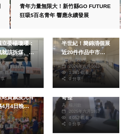
開
青年力量無限大！新竹縣GO FUTURE
生活
狂吸5百名青年 響應永續發展
消費
政治
藝文
燃氣機組爭議
化點成線 點亮膠彩
黨立委楊瓊瓔：
半世紀！簡錦清個展
氣就該拆煤、絕
近20件作品中市首
獻元
張皓傑
許最大火力電廠
度公開
24年十月31日
2026年八月03日
社會
125 觀看
1,261 觀看
藝文
分享
0 分享
外籍網友要借工程款
媽祖國際觀光文
簡體中文馬ㄟ通引人
金蛇賀歲度元宵
奇怪
楊川欽
媽4月4日晚上
2025年六月18日
獻元
起駕
4,052 觀看
25年二月13日
0 分享
741 觀看
分享