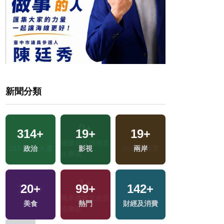
新聞分類
314
+
19
+
19
+
193
+
政治
影視
兩岸
文教
10
+
20
+
99
+
142
+
兩岸道教文化交
美食
熱門
財經及消費
流專區