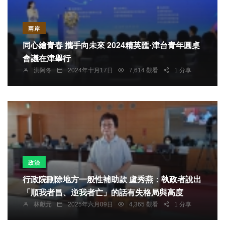
兩岸
同心繪青春 攜手向未來 2024精英匯·津台青年圓桌
會議在津舉行
洪阿冬
2024年十月17日
7,614 觀看
1 分享
政治
行政院刪除地方一般性補助款 盧秀燕：執政者說出
「順我者昌、逆我者亡」的話有失格局與高度
林獻元
2025年六月09日
4,365 觀看
1 分享