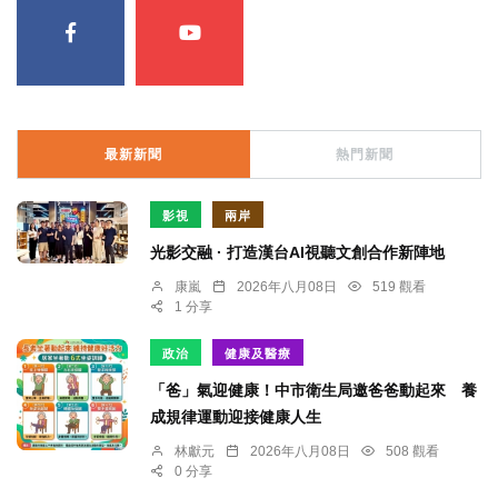
最新新聞
熱門新聞
影視
兩岸
光影交融 · 打造漢台AI視聽文創合作新陣地
康嵐
2026年八月08日
519 觀看
1 分享
政治
健康及醫療
「爸」氣迎健康！中市衛生局邀爸爸動起來 養
成規律運動迎接健康人生
林獻元
2026年八月08日
508 觀看
0 分享