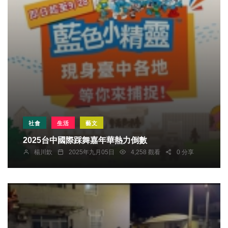
社會
生活
藝文
2025台中國際踩舞嘉年華熱力倒數
楊川欽
2025年九月05日
4,258 觀看
0 分享