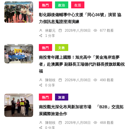
熱門
政治
生活
彰化縣後備輔導中心支援「同心36號」演習 協
力假訊息蒐證澄清演練
林獻元
2026年八月08日
677 觀看
1 分享
熱門
文教
南投青年躍上國際！旭光高中「黃金海岸造夢
者」赴澳圓夢 副縣長王瑞德代許縣長授旗鼓勵祝
福
陳朝枝
2026年八月08日
490 觀看
0 分享
熱門
旅遊
南投觀光深化布局新加坡市場 「B2B」交流拓
展國際旅遊合作
陳朝枝
2026年八月08日
468 觀看
0 分享