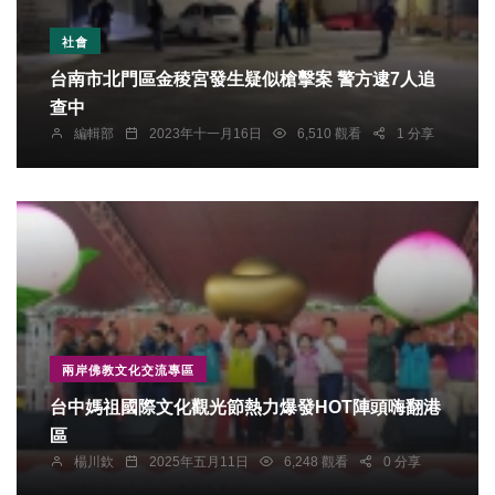
社會
台南市北門區金稜宮發生疑似槍擊案 警方逮7人追
查中
編輯部
2023年十一月16日
6,510 觀看
1 分享
兩岸佛教文化交流專區
台中媽祖國際文化觀光節熱力爆發HOT陣頭嗨翻港
區
楊川欽
2025年五月11日
6,248 觀看
0 分享