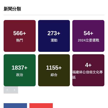
新聞分類
62
+
566
18
+
+
273
+
413
54
+
+
兩岸道教文化交流專
演唱會
熱門
運動
2024立委選戰
藝文
區
4
+
1837
25
+
+
1155
111
+
+
1128
+
福建林公信俗文化專
2024總統大選
政治
綜合
影視
文教
區