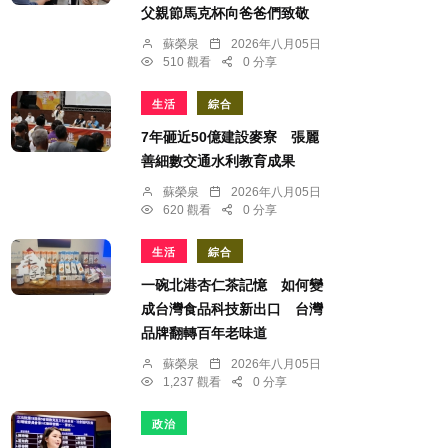
父親節馬克杯向爸爸們致敬
蘇榮泉
2026年八月05日
510 觀看
0 分享
生活
綜合
7年砸近50億建設麥寮 張麗
善細數交通水利教育成果
蘇榮泉
2026年八月05日
620 觀看
0 分享
生活
綜合
一碗北港杏仁茶記憶 如何變
成台灣食品科技新出口 台灣
品牌翻轉百年老味道
蘇榮泉
2026年八月05日
1,237 觀看
0 分享
政治