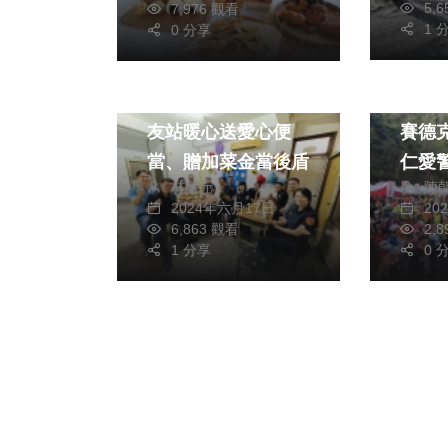
5,
7,976 觀看
1 
0 分享
社會
運動
飽胃又暖心！龍井警
202
友站暖心送愛心便
賽德
當、贈加菜金當後盾
仁愛
林獻元
陳
2024年六月17日
20
6,863 觀看
2,
1 分享
0 