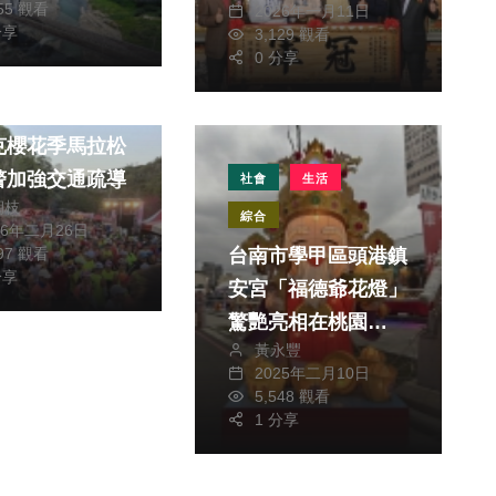
655 觀看
2026年一月11日
揚揭序幕 特等茶王
分享
3,129 觀看
開罐飄香李氏家園
0 分享
6第三屆仁愛鄉
克櫻花季馬拉松
警加強交通疏導
社會
生活
朝枝
綜合
26年二月26日
897 觀看
台南市學甲區頭港鎮
分享
安宮「福德爺花燈」
驚艷亮相在桃園
黃永豐
2025台灣燈會！，
2025年二月10日
5,548 觀看
1 分享