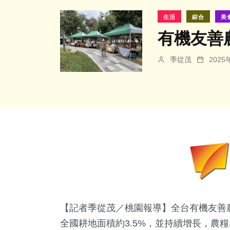
生活
綜合
美
有機友善
季從茂
202
【記者季從茂／桃園報導】全台有機友善
全國耕地面積約3.5%，並持續增長，農