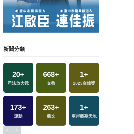
新聞分類
20
+
668
+
1
+
15
+
司法放大鏡
文教
2023金鐘獎
2024總統大選
173
+
263
+
1
+
12
+
運動
藝文
兩岸藝苑天地
演唱會