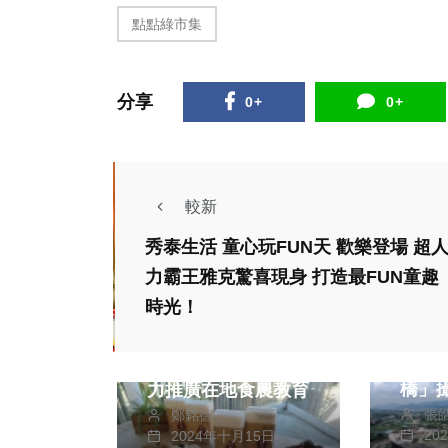
點點綠市集
分享
0+
0+
較新
秀泰生活 童心玩FUN天 歡樂登場 超
政治
生活
健康及醫療
力霸王雅克驚喜現身 打造最FUN童趣
旅遊
美食
時光！
東勢
新竹市府攜手市農會
點！
行銷在地好香米 強
橋」
力推廣在地食農教育
張
鄭銘德
照
20
2024年十月15日