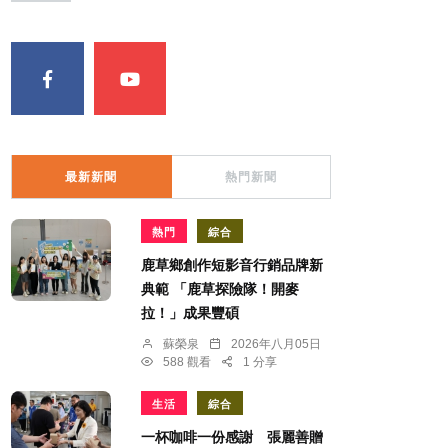
最新新聞
熱門新聞
熱門
綜合
鹿草鄉創作短影音行銷品牌新
典範 「鹿草探險隊！開麥
拉！」成果豐碩
蘇榮泉
2026年八月05日
588 觀看
1 分享
生活
綜合
一杯咖啡一份感謝 張麗善贈