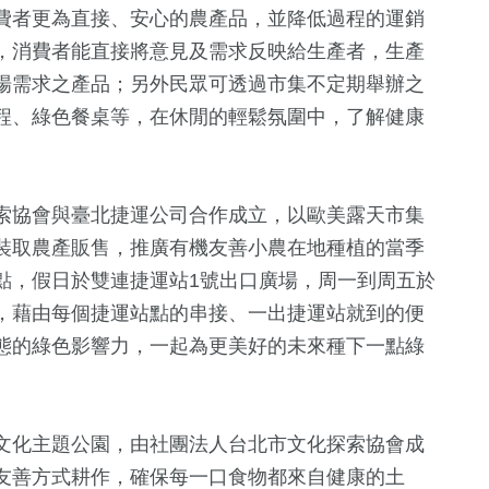
費者更為直接、安心的農產品，並降低過程的運銷
，消費者能直接將意見及需求反映給生產者，生產
場需求之產品；另外民眾可透過市集不定期舉辦之
程、綠色餐桌等，在休閒的輕鬆氛圍中，了解健康
索協會與臺北捷運公司合作成立，以歐美露天市集
裝取農產販售，推廣有機友善小農在地種植的當季
+
68
+
9
+
1359
+
點，假日於雙連捷運站1號出口廣場，周一到周五於
費
兩岸
綜藝
社會
，藉由每個捷運站點的串接、一出捷運站就到的便
態的綠色影響力，一起為更美好的未來種下一點綠
359
+
716
+
425
+
熱門
綜合
旅遊
文化主題公園，由社團法人台北市文化探索協會成
友善方式耕作，確保每一口食物都來自健康的土