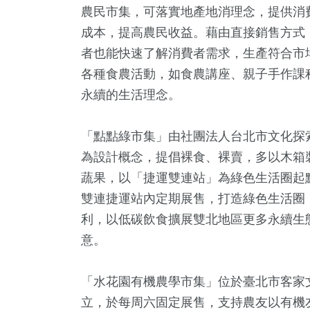
農民市集，可落實地產地消理念，提供消
成本，提高農民收益。藉由直接銷售方式
者也能快速了解消費者需求，生產符合市
各種食農活動，如食農講座、親子手作課
永續的生活理念。
「點點綠市集」由社團法人台北市文化探
為設計概念，提倡裸食、裸賣，多以木箱
8
+
4
+
1617
+
66
+
494
蔬果，以「捷運雙連站」為綠色生活圈起
教文化交
兩岸佛教文化交
生活
影視
財經及消
雙連捷運站內定期展售，打造綠色生活圈
流專區
利，以低碳飲食擴展雙北地區更多永續生
意。
3
+
591
+
18
+
立委選戰
健康及醫療
評論
「水花園有機農學市集」位於臺北市客家
立，於每周六固定展售，支持農友以有機