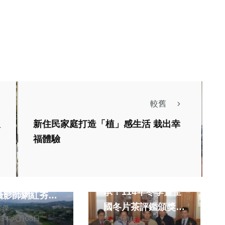
較舊
人
新住民家庭打造「植」感生活 栽出幸
生活
福體驗
綜合
石岡最新打卡景
南投好茶・韻味傳
 「鯉魚脊背
承！114年冬季暨全
攝影師網紅夯拍
國冬片茶評鑑頒獎典
皓傑
25年六月08日
陳朝枝
禮 三光國中絲竹悠