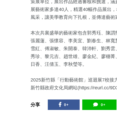
策展單位，展出作品經過審核和挑選，涵
展藝術家多達40人，精選40幅作品展出
風采，讓美學教育向下扎根，並傳達藝術
本次共襄盛舉的藝術家包含郭秀珏、陳謂
張麗蓮、張懷容、李美宜、劉春生、林寬
雪紅、傅淑敏、朱開泰、韓沛軒、劉秀雲
秀珍、黎元吉、趙世雄、廖金紀、廖穗菁
日香、汪倩玉、李秋瑩等。
2025新竹縣「行動藝術館」巡迴展7校
新竹縣政府文化局網站(https://reurl.cc
分享
0+
0+