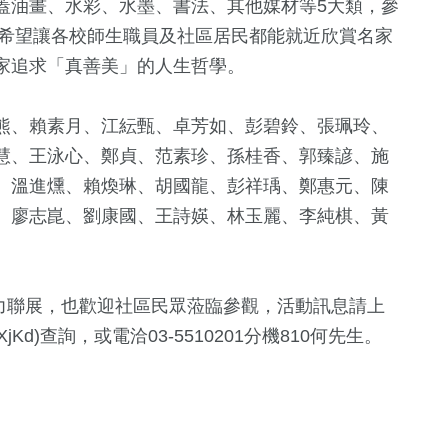
蓋油畫、水彩、水墨、書法、其他媒材等5大類，參
，希望讓各校師生職員及社區居民都能就近欣賞名家
家追求「真善美」的人生哲學。
熊、賴素月、江紜甄、卓芳如、彭碧鈴、張珮玲、
慧、王泳心、鄭貞、范素珍、孫桂香、郭臻諺、施
、溫進燻、賴煥琳、胡國龍、彭祥瑀、鄭惠元、陳
、廖志崑、劉康國、王詩媖、林玉麗、李純棋、黃
接力聯展，也歡迎社區民眾蒞臨參觀，活動訊息請上
/9DXjKd)查詢，或電洽03-5510201分機810何先生。