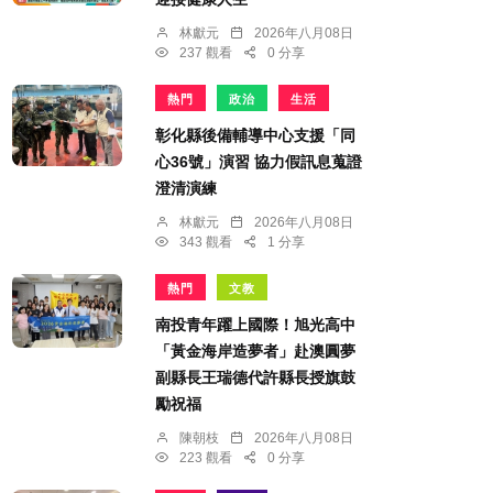
林獻元
2026年八月08日
237 觀看
0 分享
熱門
政治
生活
彰化縣後備輔導中心支援「同
心36號」演習 協力假訊息蒐證
澄清演練
林獻元
2026年八月08日
343 觀看
1 分享
熱門
文教
南投青年躍上國際！旭光高中
「黃金海岸造夢者」赴澳圓夢
副縣長王瑞德代許縣長授旗鼓
勵祝福
陳朝枝
2026年八月08日
223 觀看
0 分享