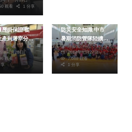
850 觀看
1 分享
消費
政治
社會
豬專注溯源美味
深植「小小消防員」
歷掛保證 從
防災安全知識 中市
生產到屠宰分切
暑期消防營隊陸續登
川欽
林獻元
通過檢驗
場
25年三月20日
2024年七月27日
996 觀看
7,088 觀看
分享
1 分享