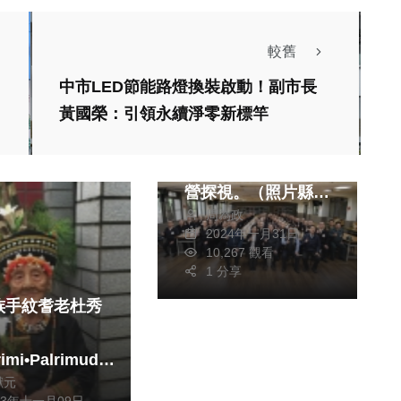
政治
社會
生活
健康及醫療
較舊
藝文
文教
中市LED節能路燈換裝啟動！副市長
綜合
黃國榮：引領永續淨零新標竿
1年義務役，彰化53
人入營，王縣長到軍
營探視。（照片縣府
周為政
提供）
2024年一月31日
10,267 觀看
1 分享
族手紋耆老杜秀
imi•Palrimuday
獻元
23年十一月09日