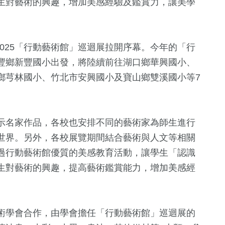
生對藝術的興趣，增加美感經驗及鑑賞力，讓美學
2025「行動藝術館」巡迴展拉開序幕。今年的「行
豐鄉新豐國小出發，將陸續前往湖口鄉華興國小、
鄉芎林國小、竹北市安興國小及寶山鄉雙溪國小等7
33
+
0
+
8
+
示名家作品，各校也安排不同的藝術家為師生進行
俗文
美食
2023金鐘獎
評論
世界。另外，各校展覽期間結合藝術與人文等相關
過行動藝術館優質的美感教育活動，讓學生「認識
生對藝術的興趣，提高藝術鑑賞能力，增加美感經
159
+
115
+
6
+
熱門
藝文
2024總統大
術學會合作，由學會擔任「行動藝術館」巡迴展的