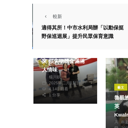
較新
適得其所！中市水利局辦「以動保挺
野保巡迴展」提升民眾保育意識
社會
德女來臺旅遊遺失皮
夾 領失物體會滿滿
人情味
楊川欽
2025年二月11日
藝文
4,140 觀看
1 分享
魯凱
英
Kwalr
林
辭世 文化部將頒贈旌
20