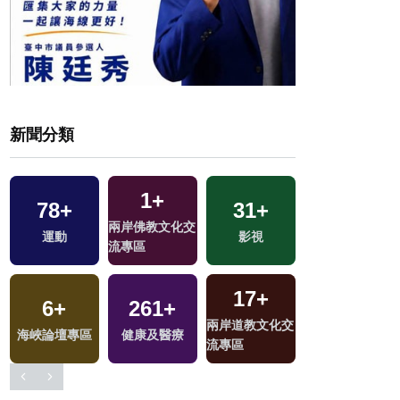
新聞分類
1
+
78
+
31
+
32
+
兩岸佛教文化交
運動
影視
兩岸
流專區
17
+
6
+
261
+
0
+
兩岸道教文化交
選
海峽論壇專區
健康及醫療
兩岸藝苑天地
流專區