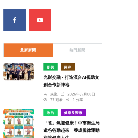
最新新聞
熱門新聞
影視
兩岸
光影交融 · 打造漢台AI視聽文
創合作新陣地
康嵐
2026年八月08日
77 觀看
1 分享
政治
健康及醫療
「爸」氣迎健康！中市衛生局
邀爸爸動起來 養成規律運動
迎接健康人生