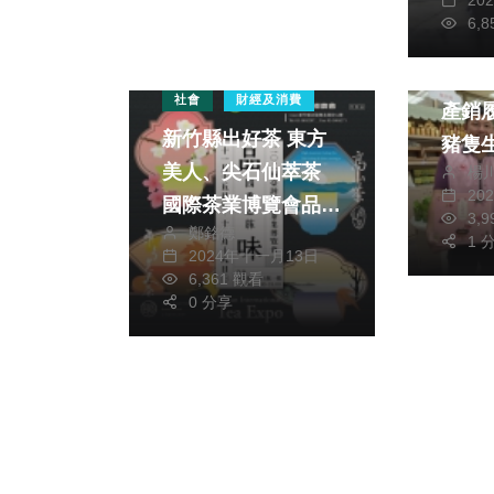
揚狀
6,
財經及
飛天
社會
財經及消費
產銷履
新竹縣出好茶 東方
豬隻
美人、尖石仙萃茶
楊
全程
20
國際茶業博覽會品茗
3,
鄭銘德
得到
1 
2024年十一月13日
6,361 觀看
0 分享