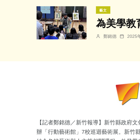
藝文
為美學教
鄭銘德
202
【記者鄭銘德／新竹報導】新竹縣政府文化
辦「行動藝術館」7校巡迴藝術展。新竹