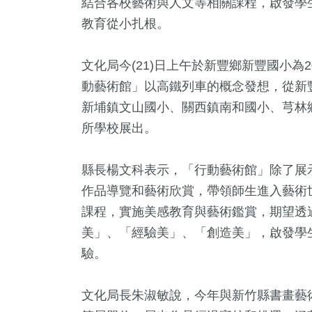
結合各校藝術與人文等相關課程，啟發學
教育從小扎根。
文化局今(21)日上午於新豐鄉新豐國小為
動藝術館」以高鐵列車的概念發想，從新
新埔鎮文山國小、關西鎮南和國小、芎林
所學校展出。
0
+
1
+
321
+
638
+
5
+
縣長楊文科表示，「行動藝術館」除了展
福建林公信
及消費
綜合
社會
演唱會
作品導覽和藝術欣賞，帶領師生進入藝術
化專區
課程，實施美感教育與藝術鑑賞，期望透
美」、「經驗美」、「創造美」，啟發學
+
187
+
501
+
驗。
藝
旅遊
政治
文化局長朱淑敏說，今年與新竹縣書畫藝