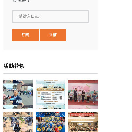
知識通！
請鍵入Email
訂閱
退訂
活動花絮