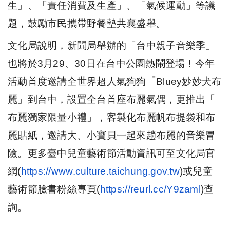
生」、「責任消費及生產」、「氣候運動」
等議
題，鼓勵市民攜帶野餐墊共襄盛舉。
文化局說明，新聞局舉辦的「台中親子音樂季」
也將於
3
月
29
、
3
0
日在台中公園熱鬧登場！今年
活動首度邀請全世界超人氣狗狗「
B
luey
妙妙犬布
麗」到台中，設置全台首座布麗氣偶，更推出「
布麗獨家限量小禮」，客製化布麗帆布提袋和布
麗貼紙，邀請大、
小寶貝一起來趟布麗的音樂冒
險。
更多臺中兒童藝術節活動資訊可至文化局官
網
(
https://
www.culture.taichung.gov.tw
)
或兒
童
藝術節臉書粉絲專頁
(
https://reurl.cc/
Y9zaml
)
查
詢。