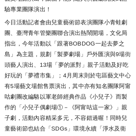
驗專業團隊演出！
今日活動記者會由兒童藝術節表演團隊小青蛙劇
團、
臺灣青年管樂團聯合演出熱鬧開場，文化局
指出，今年活動以「跟著
BOBDOG
一起去夢之
島」為主題，規劃「製夢劇場」戶外匯演與
9
場街
頭藝人演出、
13
場「夢的派對」親子活動及好吃
好玩的「
夢禮市集」；
4
月周末則於屯區藝文中心
有
5
場藝文場館售票演出，
其中亦有知名團隊阿甯
咕劇團改編駱以軍老師經典作品《小兒子》
而製
作的「小兒子偶劇場①－《阿甯咕這一家》」親
子劇，
活動內容精采多元，不容錯過喔！同時兒
童藝術節也結合「
SDGs
」環境永續「淨水及衛