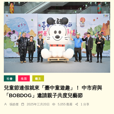
社會
生活
藝文
兒童節連假就來「臺中童遊趣」！ 中市府與
「BOBDOG」邀請親子共度兒藝節
張皓傑
2025年三月20日
5,055 觀看
1 分享