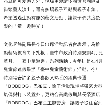
布豆的可愛魅力外，
現場更邀請多團優秀團隊及
街頭藝人演出，
還有多場親子互動與親子市集，
希望透過生動有趣的藝文活動，
讓親子們共度歡
樂的「童」趣時光！
文化局施副局長今日出席活動記者會表示，
為推
動藝術教育向下扎根，臺中市政府特別規劃
4
月兒
童月、「
臺中童遊趣」系列活動，今年則是在
4
月
兒童節連假舉辦「
臺中兒童藝術節」活動。
今年
特別結合許多親子喜歡又熟悉的經典卡通
「
BOBDOG
」
巴布豆，除了活動現場將帶來大型
氣偶與打卡裝置外，
更結合高鐵假期與長榮酒店
「
BOBDOG
」巴布豆主題套房，
讓親子從住宿到