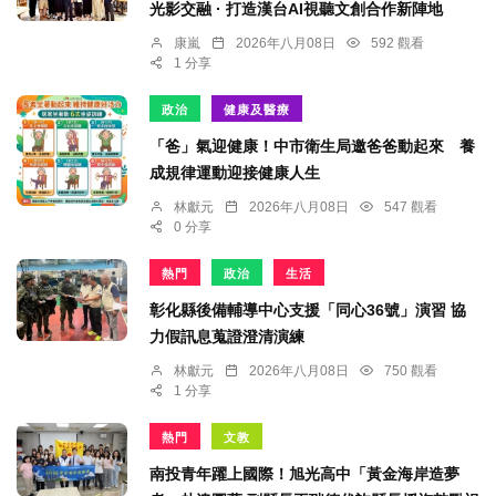
光影交融 · 打造漢台AI視聽文創合作新陣地
康嵐
2026年八月08日
592 觀看
1 分享
政治
健康及醫療
「爸」氣迎健康！中市衛生局邀爸爸動起來 養
成規律運動迎接健康人生
林獻元
2026年八月08日
547 觀看
0 分享
熱門
政治
生活
彰化縣後備輔導中心支援「同心36號」演習 協
力假訊息蒐證澄清演練
林獻元
2026年八月08日
750 觀看
1 分享
熱門
文教
南投青年躍上國際！旭光高中「黃金海岸造夢