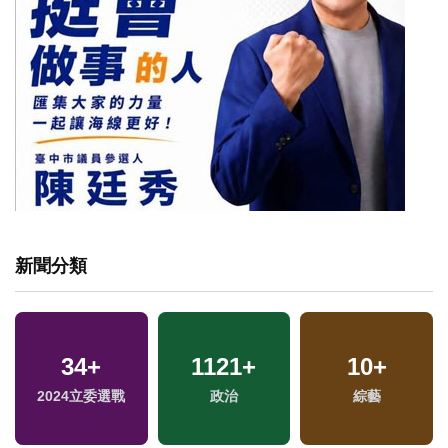
新聞分類
34
+
1121
+
10
+
專
2024立委選戰
政治
綜藝