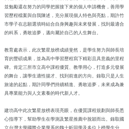
並勉勵還在努力的同學把握接下來的個人申請機會，善用學
習歷程檔案與自我陳述，充分展現個人特色與亮點，期許竹
市學子在志願選填時結合自身興趣與未來發展，找到最適合
的科系，勇敢追夢，邁向屬於自己的人生舞台。
教育處表示，此次繁星放榜成績斐然，是學生努力與師長培
育的豐碩成果，並為高中學習歷程寫下精彩且具意義的里程
碑。肯定三所市立高中課程優質、教學用心，打造多元發展
的舞台，讓學生適性揚才、找到前進的方向。錄取只是人生
旅途的起點，期許同學們持續精進、勇敢追夢，未來成為兼
具專業能力與人文素養的時代新人才。
建功高中此次繁星放榜表現亮眼，在優質課程規劃與師長悉
心指導下，幫助學生在學測及繁星推薦中脫穎而出。錄取國
立台灣大學國際企業學系的魏士昕同學及多位上榜學生分