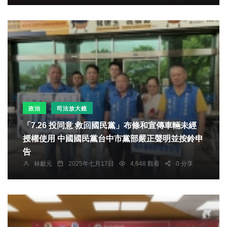
政治
司法放大鏡
「7.26 投同意 救回國民黨」布條和宣傳車輛未經
授權使用 中國國民黨台中市黨部嚴正聲明並按鈴申
告
林獻元
2025年七月17日
4,648 觀看
0 分享