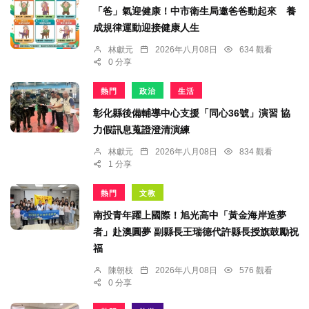
「爸」氣迎健康！中市衛生局邀爸爸動起來 養
成規律運動迎接健康人生
林獻元
2026年八月08日
634 觀看
0 分享
熱門
政治
生活
彰化縣後備輔導中心支援「同心36號」演習 協
力假訊息蒐證澄清演練
林獻元
2026年八月08日
834 觀看
1 分享
熱門
文教
南投青年躍上國際！旭光高中「黃金海岸造夢
者」赴澳圓夢 副縣長王瑞德代許縣長授旗鼓勵祝
福
陳朝枝
2026年八月08日
576 觀看
0 分享