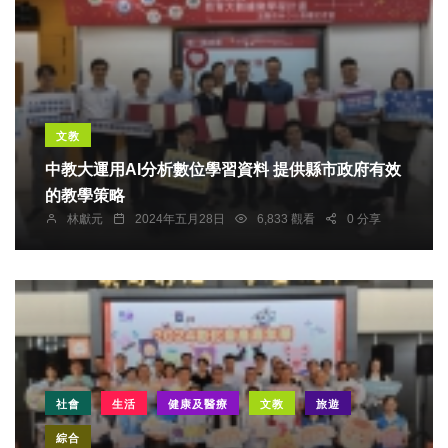
文教
中教大運用AI分析數位學習資料 提供縣市政府有效
的教學策略
林獻元
2024年五月28日
6,833 觀看
0 分享
社會
生活
健康及醫療
文教
旅遊
綜合