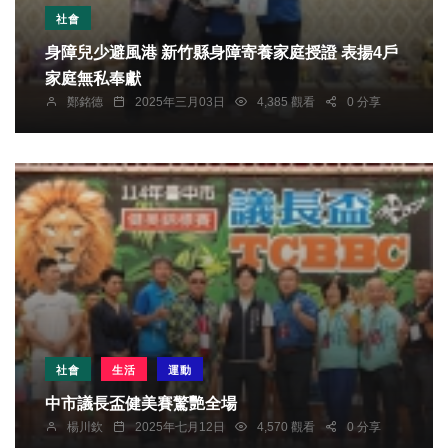
社會
身障兒少避風港 新竹縣身障寄養家庭授證 表揚4戶
家庭無私奉獻
鄭銘德
2025年三月03日
4,385 觀看
0 分享
社會
生活
運動
中市議長盃健美賽驚艷全場
楊川欽
2025年七月12日
4,570 觀看
0 分享