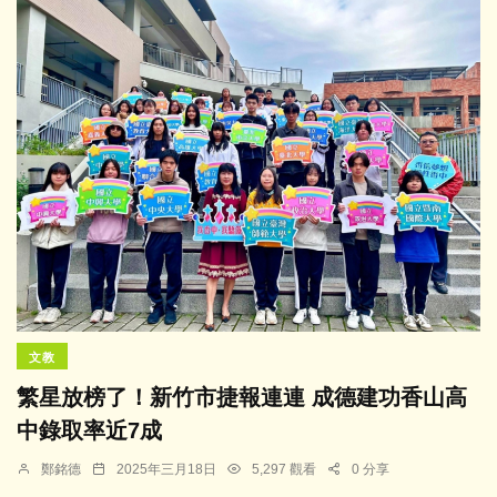
文教
繁星放榜了！新竹市捷報連連 成德建功香山高
中錄取率近7成
鄭銘德
2025年三月18日
5,297 觀看
0 分享