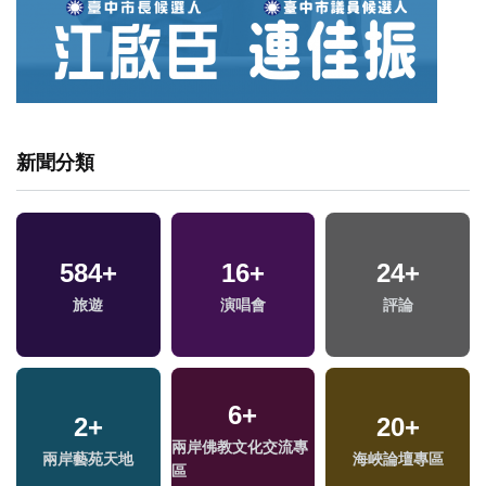
新聞分類
584
+
16
+
24
+
旅遊
演唱會
評論
6
+
2
+
20
+
專
兩岸佛教文化交流專
兩岸藝苑天地
海峽論壇專區
區