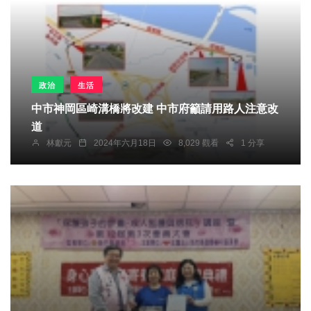
政治
生活
中市神岡區崎溝橋將改建 中市府籲請用路人注意改
道
林獻元
2024年六月18日
8,029 觀看
1 分享