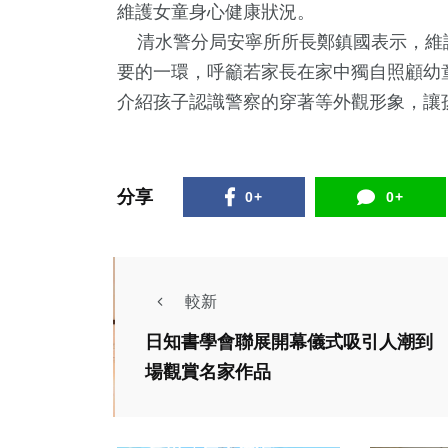
維護女童身心健康狀況。
清水警分局安寧所所長鄭鎮國表示，維
要的一環，呼籲若家長在家中獨自照顧幼
介紹孩子認識警察的穿著等外觀形象，讓
分享
0+
0+
較新
日知書學會聯展開幕儀式吸引人潮到
政治
生活
場觀賞名家作品
立委楊瓊瓔協調3單
社會
位投入500萬元 改善
逆境