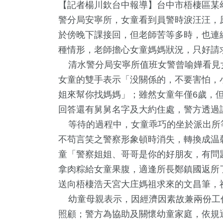
【記者楊川欽台中報導】台中市梧棲區某
警分局安寧所，女童看到員警時淚汪汪，
於傍晚下課接回，但老師苦等多時，也連
種情形，老師擔心女童媽媽狀況，只好請
清水警分局安寧所值班女警曾喻嬅看見
女童的雙手表示「没關係的，不要害怕，
姐來幫你找媽媽」；雖然女童年僅6歲，
回答還有舅舅名字及大約住處，警方透過
等待的過程中，女童乖巧的坐於派出所
不苟言笑之警察形象頓時消失，轉換成温
5
+
85
+
831
+
314
童「警察姐姐、哥哥是你的好朋友，有問
遊
兩岸
文教
藝文
拿肉粽給女童果腹，適逢所長鄭鎮國返所
送向梧棲浩天宮大庄媽祖求來的文昌筆，
幼童母親表示，因經濟因素故兼兩份工
82
+
18
+
照顧；警方為協助及關懷幼童家庭，依規
影視
2024總