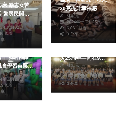
勵志女苦
30克提升幸福感
間資
林獻元
獻元
2024年十二月25日
解困
23年九月02日
6,061 觀看
生活
政治
生活
346 觀看
0 分享
醫療
文教
分享
回顧921震災歷史 總
長率團赴苗栗縣
統賴清德參與921震
合作 縣府團隊
災25周年—同在921
議會學習苗栗縣
林獻元
國家防災日特別活動
2024年九月21日
朝枝
工作執行成果
7,101 觀看
24年四月26日
0 分享
019 觀看
分享