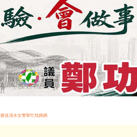
親接送清水女警幫忙找媽媽