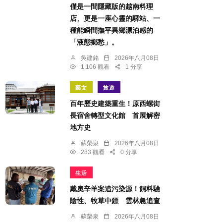
僅是一間隱藏版的越南料理
店、更是一座心靈的驛站、一
種能瞬間撫平異鄉漂泊感的
「液態鄉愁」。
吳建銘
2026年八月08日
1,106 觀看
1 分享
藝文
旅遊
百年歷史建築重生！原西螺街
長宿舍轉型文化館 首展解密
地方史
蘇榮泉
2026年八月08日
283 觀看
0 分享
生活
戴奧辛羊案追污染源！飼料驗
陰性、牧草中鏢 雲林急追查
蘇榮泉
2026年八月08日