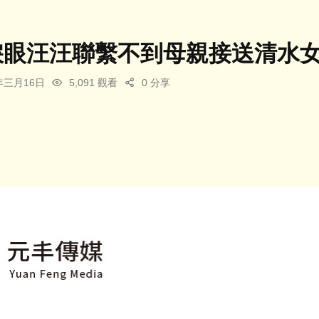
淚眼汪汪聯繫不到母親接送清水
5年三月16日
5,091 觀看
0 分享