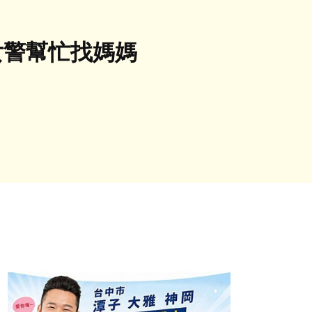
女警幫忙找媽媽