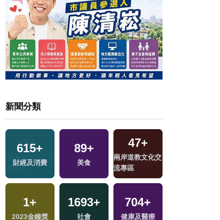
新聞分類
47
+
3
+
615
+
89
+
兩岸道教文化交
福建林公信俗文
戰
財經及消費
美食
流專區
化專區
1
+
1693
+
704
+
206
+
2023金鐘獎
社會
健康及醫療
運動