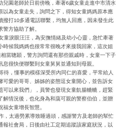
幼兒園老師於日前傍晚，牽著6歲女童走進中市清水
原以為女童走失，詢問之下，得知女童媽媽原本應
續撥打10多通電話聯繫，均無人回應，因未發生此
求警方協助了解。
女童淚眼汪汪，為安撫情緒及幼小心靈，急忙牽著
小時候我媽媽也很常常很晚才來接我回家，這次姐
但相當聰穎，警方詢問還有那些親戚時，女童一下子
訊息很快便聯繫到女童舅舅並通知到母親。
等待，懂事的模樣深受所內同仁的喜愛，平常給人
馨可愛的哥哥、姊姊的姿態逗女童開心，並告訴女
5
+
+
26
+
21
+
41
+
題可以來我們」，員警也發現女童飢腸轆轆，趕緊
兩岸佛教文化交
司法放大鏡
評論
2024立委選
了解情況後，也化身為和藹可親的警察伯伯，並贈
流專區
祝福女童增長智慧。
作，太過勞累導致睡過頭，感謝警方及老師的幫忙
16
+
14
+
2014
+
428
+
通報社會局，日後由社工定期追蹤該家庭狀況，以
統大選
海峽論壇專區
演唱會
生活
熱門