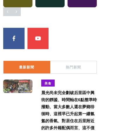
最新新聞
熱門新聞
美食
晨光尚未完全劃破后里區中興
街的靜謐、時間軸在6點整準時
撥動、當大多數人還在夢鄉徘
徊時、這裡早已升起第一縷氤
氳的香氣、對居住在后里附近
的許多外籍配偶而言、這不僅