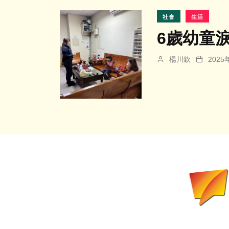
社會
生活
6歲幼童
楊川欽
202