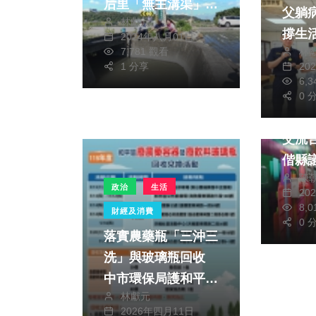
后里「無主溝渠」淹
父躺病床 
林獻元
水問題
撐生活 警尋民
2024年八月01日
林
7,781 觀看
源助
20
1 分享
熱門
6,
健康及
0 
許縣
交流
偕縣
陳
環保
政治
生活
20
8,
財經及消費
0 
落實農藥瓶「三沖三
洗」與玻璃瓶回收
中市環保局護和平、
林獻元
送好禮
2026年四月11日