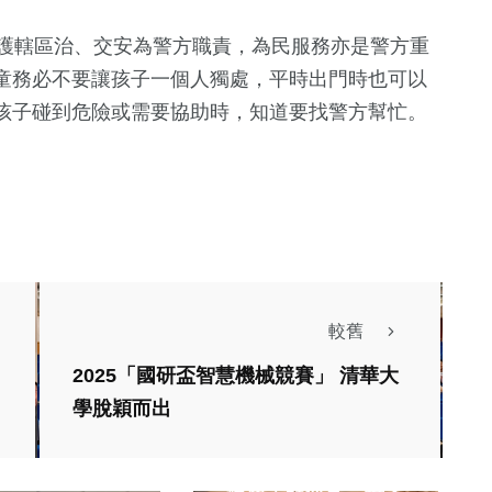
護轄區治、交安為警方職責，為民服務亦是警方重
童務必不要讓孩子一個人獨處，平時出門時也可以
孩子碰到危險或需要協助時，知道要找警方幫忙。
較舊
2025「國研盃智慧機械競賽」 清華大
學脫穎而出
健康及醫療
運動
巧克力選「這種」更
求學！單親中風
健康！韓研究：每天