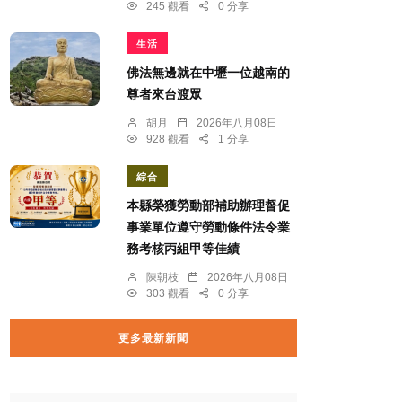
245 觀看
0 分享
生活
佛法無邊就在中壢一位越南的
尊者來台渡眾
胡月
2026年八月08日
928 觀看
1 分享
綜合
本縣榮獲勞動部補助辦理督促
事業單位遵守勞動條件法令業
務考核丙組甲等佳績
陳朝枝
2026年八月08日
303 觀看
0 分享
更多最新新聞