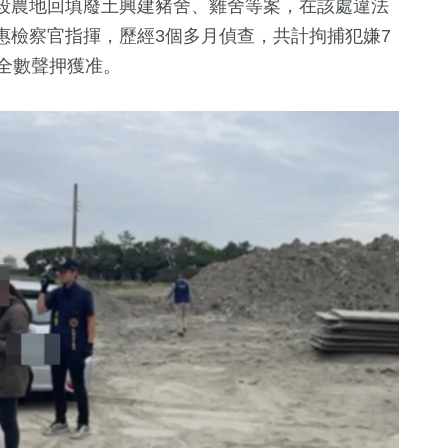
段農地回填廢土興建豬舍、雞舍等案，在該處違法
惠檢察官指揮，歷經3個多月偵查，共計拘捕犯嫌7
全數聲押獲准。
+
391
+
463
+
174
+
費
健康及醫療
文教
藝文
3
+
48
+
24
+
兩岸佛教文化交
影視
2024立委選
流專區