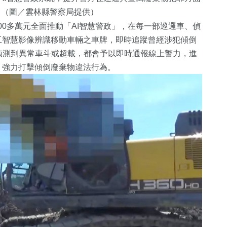
。（圖／雲林縣警察局提供）
00多萬元全面推動「AI智慧警政」，在每一部巡邏車、偵
工智慧影像辨識移動車輛之車牌，即時追蹤曾經涉犯傾倒
偵測到異常車斗或超載，都會予以即時通報線上警力，進
，強力打擊傾倒廢棄物違法行為。