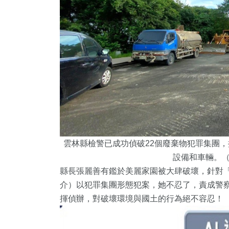
雲林縣檢警已成功偵破22個廢棄物犯罪集團，
設備和車輛。
縣長張麗善有鑑於美麗家園被大肆破壞，針對
介）以犯罪集團形態犯案，她不忍了，責成警
揮偵辦，對破壞環境與國土的行為絕不容忍！