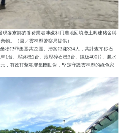
，發現麥寮鄉的養豬業者涉嫌利用農地回填廢土興建豬舍與
廢棄物。（圖／雲林縣警察局提供）
棄物犯罪集團共22團、涉案犯嫌334人，共計查扣砂石
拖車1台、壓路機1台、液壓碎石機3台、鐵板400片、灑水
00萬元，有效打擊犯罪集團肋骨，堅定守護雲林縣的綠色家