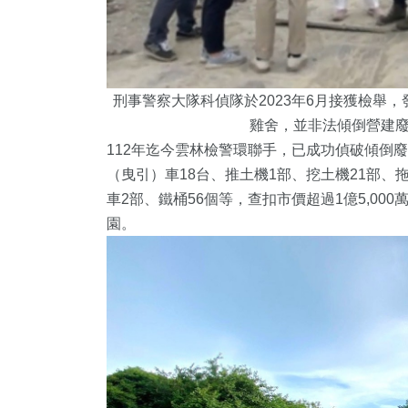
刑事警察大隊科偵隊於2023年6月接獲檢舉
雞舍，並非法傾倒營建
112年迄今雲林檢警環聯手，已成功偵破傾倒廢
（曳引）車18台、推土機1部、挖土機21部、
車2部、鐵桶56個等，查扣市價超過1億5,0
園。