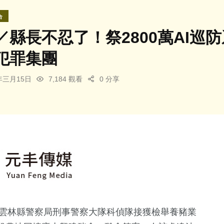
合
／縣長不忍了！祭2800萬AI巡
犯罪集團
5年三月15日
7,184 觀看
0 分享
，雲林縣警察局刑事警察大隊科偵隊接獲檢舉養豬業