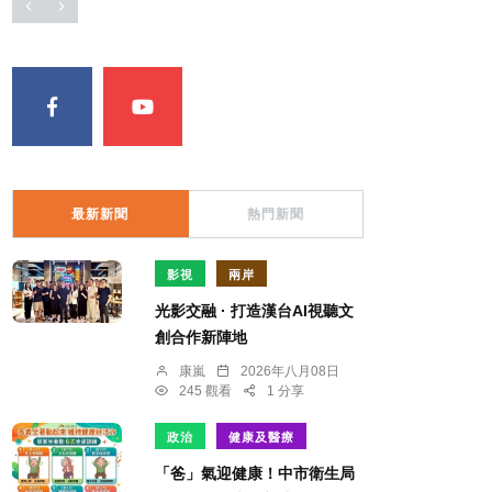
最新新聞
熱門新聞
影視
兩岸
光影交融 · 打造漢台AI視聽文
創合作新陣地
康嵐
2026年八月08日
245 觀看
1 分享
政治
健康及醫療
「爸」氣迎健康！中市衛生局