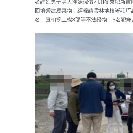
者許姓男子等人涉嫌假借利用麥寮鄉新吉
回填營建廢棄物，經報請雲林地檢署莊珂
名，查扣挖土機3部等不法證物，5名犯嫌
2
+
238
+
754
+
281
+
342
論
熱門
政治
旅遊
財經及消
+
7
+
53
+
唱會
綜藝
美食