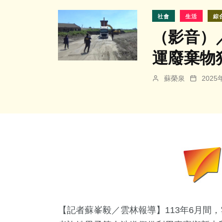
社會
生活
綜
（影音）
運廢棄物
蘇榮泉
202
【記者蘇峯毅／雲林報導】113年6月間