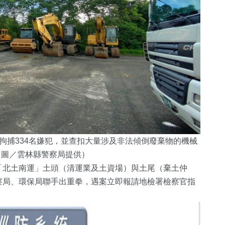
拘捕334名嫌犯，並查扣大量涉及非法傾倒廢棄物的機械
（圖／雲林縣警察局提供）
「北土南運」土頭（清運業及土資場）與土尾（棄土仲
察局、環保局聯手出重拳，遇案立即報請地檢署檢察官指