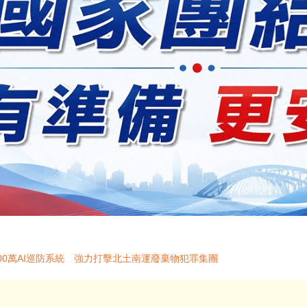
00萬AI巡防系統 強力打擊北土南運廢棄物犯罪集團