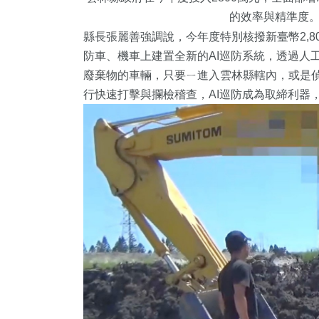
的效率與精準度
縣長張麗善強調說，今年度特別核撥新臺幣2,8
防車、機車上建置全新的AI巡防系統，透過人
廢棄物的車輛，只要ㄧ進入雲林縣轄內，或是
行快速打擊與攔檢稽查，AI巡防成為取締利器