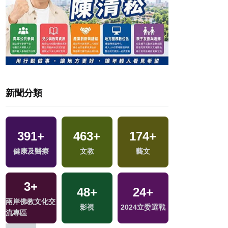
新聞分類
474
+
1121
+
10
+
47
+
綜合
生活
2024總統大選
兩岸
9
+
1
+
1002
+
122
+
戰
海峽論壇專區
2023金鐘獎
社會
運動