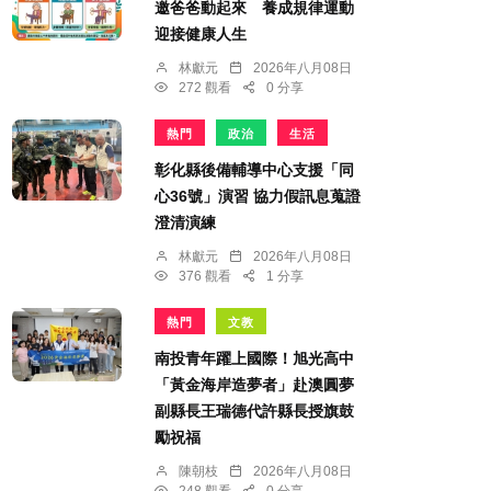
邀爸爸動起來 養成規律運動
迎接健康人生
林獻元
2026年八月08日
272 觀看
0 分享
熱門
政治
生活
彰化縣後備輔導中心支援「同
心36號」演習 協力假訊息蒐證
澄清演練
林獻元
2026年八月08日
376 觀看
1 分享
熱門
文教
南投青年躍上國際！旭光高中
「黃金海岸造夢者」赴澳圓夢
副縣長王瑞德代許縣長授旗鼓
勵祝福
陳朝枝
2026年八月08日