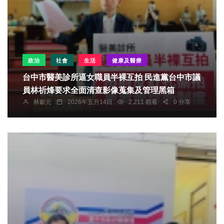
政治
社會
生活
健康及醫療
台中市醫美診所逼女職員半裸互拍 民進黨台中市議
員林祈烽要求全面清查影像蒐集及管理黑箱
林獻元
2026年五月14日
2,211 觀看
0 分享