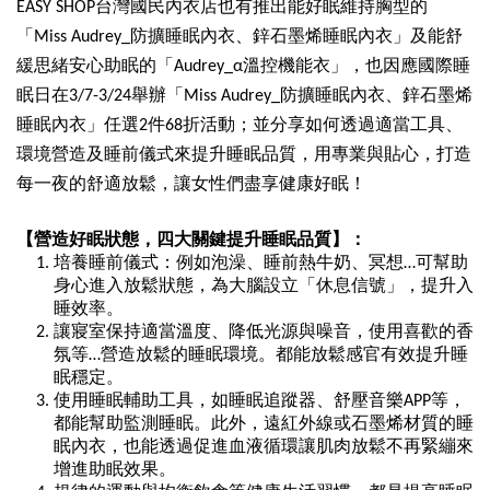
EASY SHOP台灣國民內衣店也有推出能好眠維持胸型的
「Miss Audrey_防擴睡眠內衣、鋅石墨烯睡眠內衣」
及能舒
緩思緒安心助眠的「Audrey_α溫控機能衣」，
也因應國際睡
眠日在3/7-3/24舉辦「Miss Audrey_防擴睡眠內衣、鋅石墨烯
睡眠內衣」
任選2件68折活動；並分享如何透過適當工具、
環境營造及睡前儀式來提升睡眠品質，用專業與貼心，
打造
每一夜的舒適放鬆，讓女性們盡享健康好眠！
【營造好眠狀態，四大關鍵提升睡眠品質】：
培養睡前儀式：例如泡澡、睡前熱牛奶、冥想…
可幫助
身心進入放鬆狀態，為大腦設立「休息信號」，
提升入
睡效率。
讓寢室保持適當溫度、降低光源與噪音，使用喜歡的香
氛等…
營造放鬆的睡眠環境。都能放鬆感官有效提升睡
眠穩定。
使用睡眠輔助工具，如睡眠追蹤器、舒壓音樂APP等，
都能幫助監測睡眠。此外，遠紅外線或石墨烯材質的睡
眠內衣，
也能透過促進血液循環讓肌肉放鬆不再緊繃來
增進助眠效果。