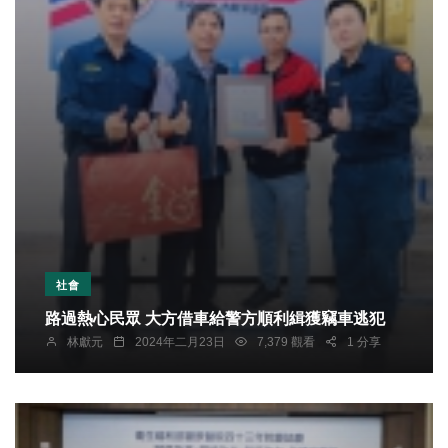
社會
路過熱心民眾 大方借車給警方順利緝獲竊車逃犯
林獻元
2024年二月23日
7,379 觀看
1 分享