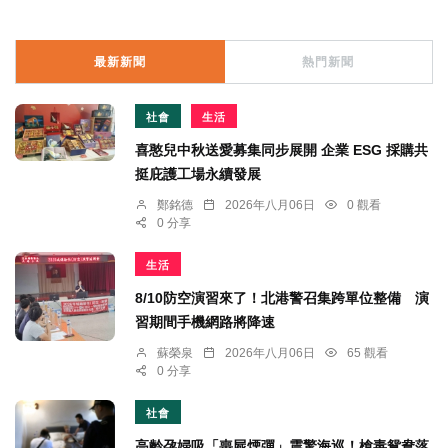
最新新聞
熱門新聞
社會
生活
喜憨兒中秋送愛募集同步展開 企業 ESG 採購共
挺庇護工場永續發展
鄭銘德
2026年八月06日
0 觀看
0 分享
生活
8/10防空演習來了！北港警召集跨單位整備 演
習期間手機網路將降速
蘇榮泉
2026年八月06日
65 觀看
0 分享
社會
高齡孕婦吸「喪屍煙彈」震驚海巡！槍毒鴛鴦落