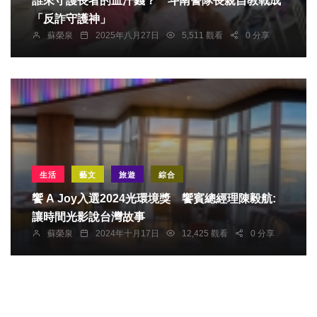
誰來守護長者的血汗錢？ 斗南警隊長親自教戰成
「反詐守護神」
蘇榮泉
2025年八月27日
5,511 觀看
0 分享
生活
藝文
旅遊
綜合
饗 A Joy入選2024光環境獎 饗賓總經理陳毅航:
讓時間光影說台灣故事
蘇榮泉
2024年十月17日
12,425 觀看
0 分享