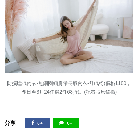
防擴睡眠內衣-無鋼圈細肩帶長版內衣-舒眠粉(價格1180，
即日至3月24任選2件68折)。(記者張原銘攝)
分享
0+
0+