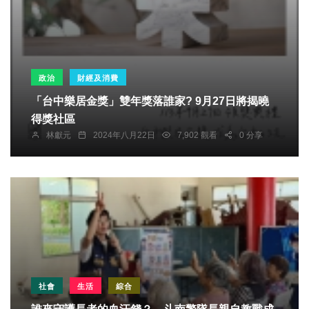
政治
財經及消費
「台中樂居金獎」雙年獎落誰家? 9月27日將揭曉
得獎社區
林獻元
2024年八月22日
7,902 觀看
0 分享
社會
生活
綜合