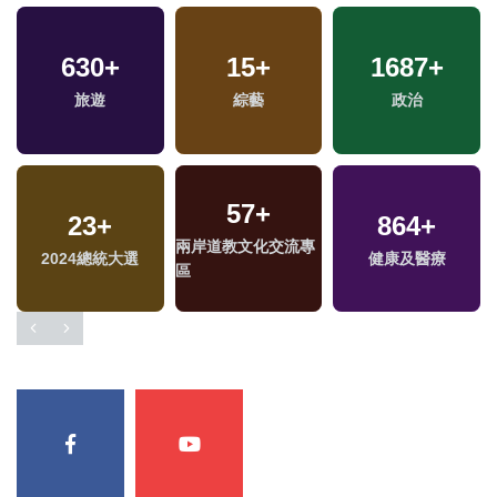
2508
630
+
+
102
15
+
+
1687
532
+
+
旅遊
生活
綜藝
影視
政治
熱門
7
+
57
3
+
+
23
+
2077
864
+
+
兩岸佛教文化交流專
兩岸道教文化交流專
福建林公信俗文化專
2024總統大選
健康及醫療
社會
區
區
區