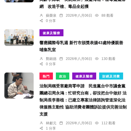
網 改造手槍、毒品全起獲
蘇榮泉
2026年八月06日
88 觀看
0 分享
健康及醫療
響應國際母乳週 新竹市頒獎表揚43處特優親善
哺集乳室
鄭銘德
2026年八月06日
130 觀看
0 分享
熱門
政治
健康及醫療
財經及消費
法制局稱受害廠商零申請 民進黨台中市議會黨
團總召周永鴻：忙研究台南，卻沒把台中做好 法
制局長李善植：已建立專案法律諮詢管道深化法
律服務主動性 協助消費者團體訴訟提供完善法制
支援
林獻元
2026年八月06日
112 觀看
1 分享