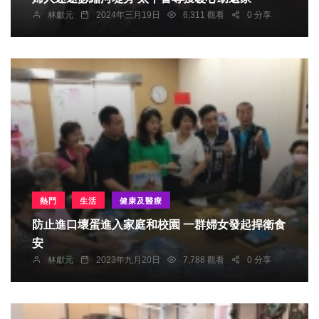
林獻元
2024年三月19日
6,311 觀看
0 分享
熱門
生活
健康及醫療
防止進口壞蛋進入家庭和校園 一群婦女發起捍衛食
安
林獻元
2023年九月20日
7,788 觀看
0 分享