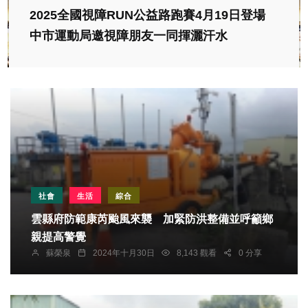
2025全國視障RUN公益路跑賽4月19日登場
中市運動局邀視障朋友一同揮灑汗水
社會
生活
綜合
雲縣府防範康芮颱風來襲 加緊防洪整備並呼籲鄉
親提高警覺
蘇榮泉
2024年十月30日
8,143 觀看
0 分享