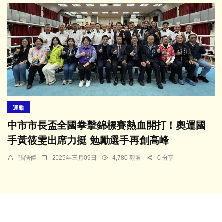
運動
中市市長盃全國拳擊錦標賽熱血開打！奧運國
手黃筱雯出席力挺 勉勵選手再創高峰
張皓傑
2025年三月09日
4,780 觀看
0 分享