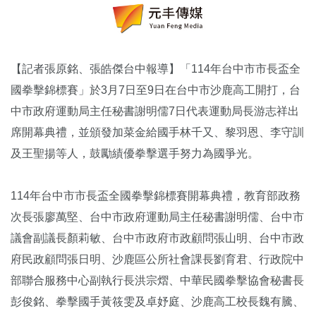
【記者張原銘、張皓傑台中報導】「114年台中市市長盃全
國拳擊錦標賽」於3月7日至9日在台中市沙鹿高工開打，台
中市政府運動局主任秘書謝明儒7日代表運動局長游志祥出
席開幕典禮，並頒發加菜金給國手林千又、黎羽恩、李守訓
及王聖揚等人，鼓勵績優拳擊選手努力為國爭光。
114年台中市市長盃全國拳擊錦標賽開幕典禮，教育部政務
次長張廖萬堅、台中市政府運動局主任秘書謝明儒、台中市
議會副議長顏莉敏、台中市政府市政顧問張山明、台中市政
府民政顧問張日明、沙鹿區公所社會課長劉育君、行政院中
部聯合服務中心副執行長洪宗熠、中華民國拳擊協會秘書長
彭俊銘、拳擊國手黃筱雯及卓妤庭、沙鹿高工校長魏有騰、