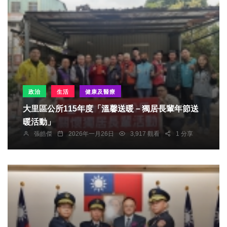
政治
生活
健康及醫療
大里區公所115年度「溫馨送暖－獨居長輩年節送
暖活動」
張皓傑
2026年一月26日
3,917 觀看
1 分享