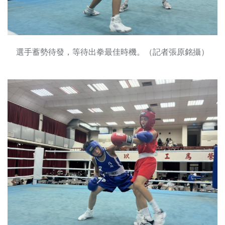
選手蓄勢待發，等待出拳最佳時機。（記者張原銘攝）