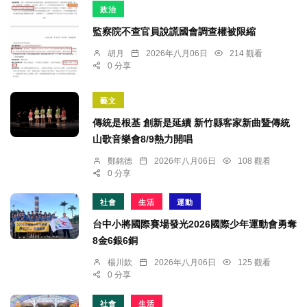
政治
監察院不查官員說謊國會調查權被限縮
胡月
2026年八月06日
214 觀看
0 分享
藝文
傳統是根基 創新是延續 新竹縣客家新曲暨傳統
山歌音樂會8/9熱力開唱
鄭銘德
2026年八月06日
108 觀看
0 分享
社會
生活
運動
台中小將國際賽場發光2026國際少年運動會勇奪
8金6銀6銅
楊川欽
2026年八月06日
125 觀看
0 分享
社會
生活