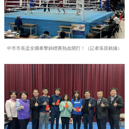
中市市長盃全國拳擊錦標賽熱血開打！（記者張原銘攝）