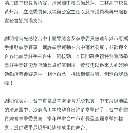
清海國中校長黃巧妮、清泉國中校長顏慧萍、二林高中校長
黃州海、立法委員何欣純辦公室主任以及市議員楊典忠服務
處秘書皆到場支持。
謝明儒首先感謝台中市體育總會及拳擊委員會連年與市府攜
手推動拳擊賽事，期許拳擊運動在台中蓬勃發展，並歡迎全
台各地拳擊好手來台中一同較勁。今日開幕典禮特別邀請拳
擊好手黃筱雯及陪練員卓妤庭到場，黃筱雯以過來人的經驗
勉勵所有參賽選手「相信自己、持續鍛鍊自我、創造自我巔
峰！」
謝明儒表示，台中市基層拳擊培育系統扎實，中市海線地區
的清泉國中、沙鹿高工等校孕育出許多拳擊好手，台中市體
育總會拳擊委員會，常年舉辦台中市市長盃全國拳擊錦標
賽，提供選手展現平時訓練成果的舞台。