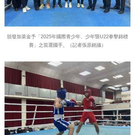
頒發加菜金予「2025年國際青少年、少年暨U22拳擊錦標
賽」之當選國手。（記者張原銘攝）