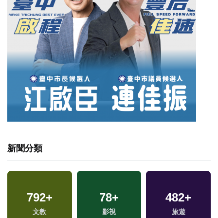
新聞分類
792
+
78
+
482
+
兩
文教
影視
旅遊
區