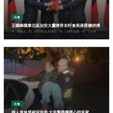
社會
王國峰職掌北區治安大纛將宵衣旰食夙夜匪懈拼搏
林獻元
2026年五月08日
1,896 觀看
1 分享
社會
婦人迷途瑟縮河堤旁 太平警尋獲暖心助返家