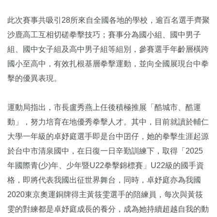
此次賽事共吸引28所來自全國各地的學校，逾百名選手齊聚
沙鹿高工互相切磋拳擊技巧；賽事分為國小組、國中男子
組、國中女子組及高中男子組等組別，參賽選手年齡層橫跨
國小至高中，有效扎根基層拳擊運動，並向全國展現台中拳
擊的優異表現。
運動局指出，市長盧秀燕上任後積極推展「酷城市、酷運
動」，努力培育在地優秀拳擊人才。其中，目前就讀於輔仁
大學一年級的卓妤庭選手即是台中囝仔，她的拳擊生涯起源
於台中市清泉國中，在日復一日辛勤訓練下，取得「2025
年國際青(少)年、少年暨U22拳擊錦標賽」U22級的國手資
格，即將代表我國出征世界舞台，同時，卓妤庭亦為我國
2020東京奧運銅牌得主黃筱雯選手的陪練員，每次與黃筱
雯的對練都是卓妤庭成長的養分，成為她持續超越自我的動