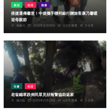
政治
生活
旅遊
搭捷運傳馨意！中捷攜手聯邦銀行贈旅客康乃馨暖
迎母親節
林獻元
2026年五月09日
2,218 觀看
0 分享
社會
生活
老翁鋤草跌倒民眾見狀報警協助返家
楊川欽
2025年六月13日
4,876 觀看
0 分享