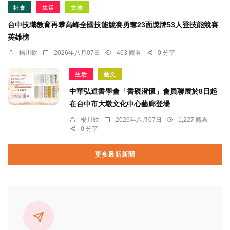
社會
生活
文教
台中技職教育再攀高峰全國技能競賽勇奪23面獎牌53人登技能競賽
英雄榜
楊川欽
2026年八月07日
463 觀看
0 分享
生活
藝文
中華弘道書學會「書硯澄懷」會員聯展於8日起
在台中市大墩文化中心藝廊登場
楊川欽
2026年八月07日
1,227 觀看
0 分享
更多最新新聞