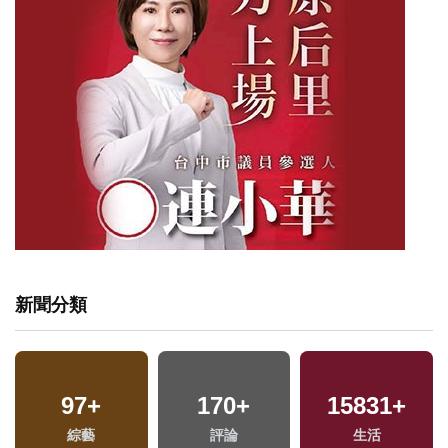
新聞分類
97
+
170
+
15831
+
綜藝
評論
生活