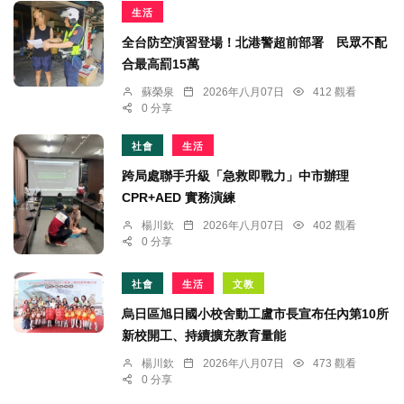
生活
全台防空演習登場！北港警超前部署 民眾不配
合最高罰15萬
蘇榮泉
2026年八月07日
412 觀看
0 分享
社會
生活
跨局處聯手升級「急救即戰力」中市辦理
CPR+AED 實務演練
楊川欽
2026年八月07日
402 觀看
0 分享
社會
生活
文教
烏日區旭日國小校舍動工盧市長宣布任內第10所
新校開工、持續擴充教育量能
楊川欽
2026年八月07日
473 觀看
0 分享