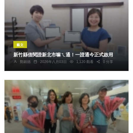
藝文
新竹縣借閱證新北市嘛ㄟ通！一證通今正式啟用
鄭銘德
2026年八月03日
1,120 觀看
0 分享