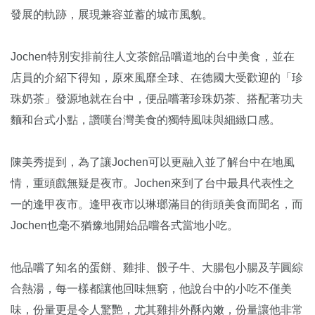
發展的軌跡，展現兼容並蓄的城市風貌。
Jochen特別安排前往人文茶館品嚐道地的台中美食，並在
店員的介紹下得知，原來風靡全球、在德國大受歡迎的「珍
珠奶茶」發源地就在台中，便品嚐著珍珠奶茶、搭配著功夫
麵和台式小點，讚嘆台灣美食的獨特風味與細緻口感。
陳美秀提到，為了讓Jochen可以更融入並了解台中在地風
情，重頭戲無疑是夜市。Jochen來到了台中最具代表性之
一的逢甲夜市。逢甲夜市以琳瑯滿目的街頭美食而聞名，而
Jochen也毫不猶豫地開始品嚐各式當地小吃。
他品嚐了知名的蛋餅、雞排、骰子牛、大腸包小腸及芋圓綜
合熱湯，每一樣都讓他回味無窮，他說台中的小吃不僅美
味，份量更是令人驚艷，尤其雞排外酥內嫩，份量讓他非常