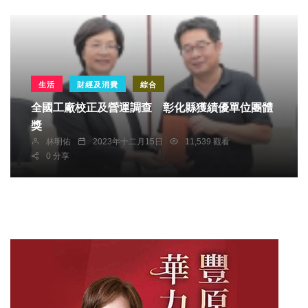
生活
財經及消費
綜合
全國工廠校正及營運調查 彰化縣獲績優單位團體
獎
林明佑
2023年十二月15日
11,539 觀看
0 分享