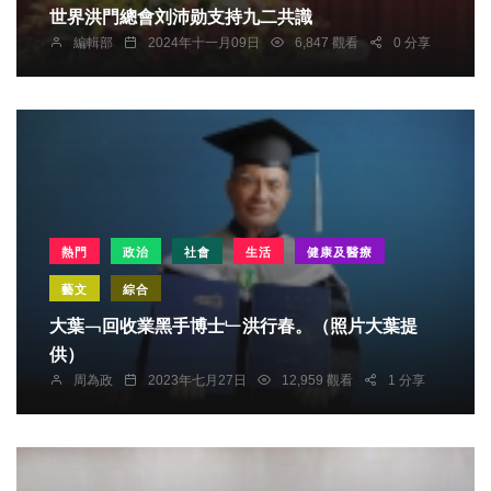
世界洪門總會刘沛勋支持九二共識
編輯部
2024年十一月09日
6,847 觀看
0 分享
熱門
政治
社會
生活
健康及醫療
藝文
綜合
大葉﹁回收業黑手博士﹂洪行春。（照片大葉提
供）
周為政
2023年七月27日
12,959 觀看
1 分享