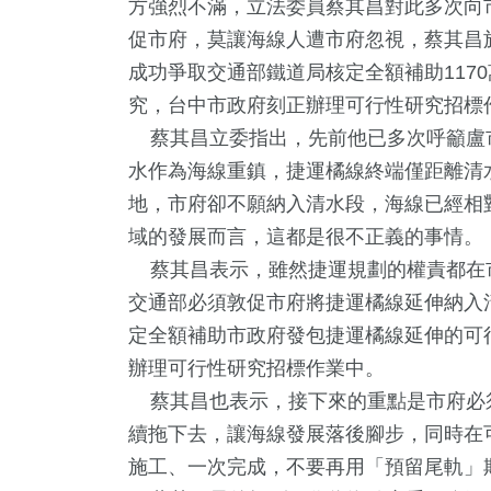
方強烈不滿，立法委員蔡其昌對此多次向
促市府，莫讓海線人遭市府忽視，蔡其昌
成功爭取交通部鐵道局核定全額補助117
究，台中市政府刻正辦理可行性研究招標
蔡其昌立委指出，先前他已多次呼籲盧
水作為海線重鎮，捷運橘線終端僅距離清
地，市府卻不願納入清水段，海線已經相
域的發展而言，這都是很不正義的事情。
蔡其昌表示，雖然捷運規劃的權責都在
17
+
7
+
161
+
33
+
交通部必須敦促市府將捷運橘線延伸納入
兩岸道教文化交
動
熱門
美食
定全額補助市政府發包捷運橘線延伸的可行
流專區
辦理可行性研究招標作業中。
蔡其昌也表示，接下來的重點是市府必
15
+
9
+
續拖下去，讓海線發展落後腳步，同時在
2024立委選戰
司法放大
施工、一次完成，不要再用「預留尾軌」