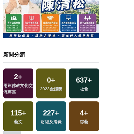
新聞分類
2
+
190
+
30
0
+
+
637
6
+
+
313
+
兩岸佛教文化交
旅遊
2023金鐘獎
影視
海峽論壇專區
社會
文教
流專區
1
+
115
8
+
+
227
0
+
+
4
+
5
+
福建林公信俗文
藝文
評論
兩岸藝苑天地
財經及消費
綜藝
演唱會
化專區