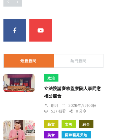
最新新聞
熱門新聞
政治
立法院請審核監察院人事同意
權公聽會
胡月
2026年八月06日
517 觀看
0 分享
藝文
文教
綜合
美食
兩岸藝苑天地