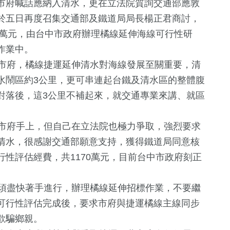
市府喊話應納入清水，更在立法院質詢交通部應敦
於五日再度召集交通部及鐵道局局長楊正君商討，
0萬元，由台中市政府辦理橘線延伸海線可行性研
作業中。
市府，橘線捷運延伸清水對海線發展至關重要，清
水鬧區約3公里，更可串連起台鐵及清水區的整體腹
對落後，這3公里不補起來，就交通專業來講、就區
市府手上，但自己在立法院也極力爭取，強烈要求
265
+
清水，很感謝交通部願意支持，獲得鐵道局同意核
健康及醫療
性評估經費，共1170萬元，目前台中市政府刻正
須盡快著手進行，辦理橘線延伸招標作業，不要繼
31
+
可行性評估完成後，要求市府與捷運橘線主線同步
鏡
兩岸
欺騙鄉親。