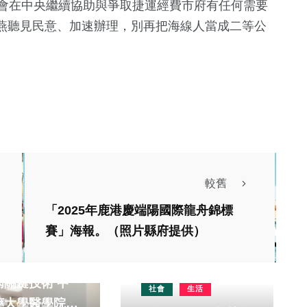
會在中央繼續協助與爭取捷運經費市府有任何需要
燕聽見民意、加速辦理，別再把海線人當成二等公
較舊
「2025年鹿港慶端陽國際龍舟錦標
賽」海報。（照片縣府提供）
醫療
文教
出預測慢性阻塞
關鍵技術 中
社會
生活
藥大學醫學院王