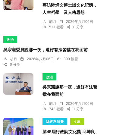
專訪陸炳文博士談文化記憶，
人生哲學 及人格思想
胡月
2026年八月06日
517 觀看
0 分享
政治
吳宗憲委員說那一夜，還好有法警擋在我面前
胡月
2026年八月06日
390 觀看
0 分享
政治
吳宗憲說那一夜，還好有法警
擋在我面前
胡月
2026年八月06日
743 觀看
1 分享
財經及消費
文教
第45屆行政院文化獎 邱坤良、