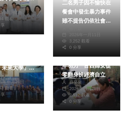
二名男子因不愉快在
獻元
教授帶領跨校院
餐會中發生暴力事件
23年九月22日
團隊榮獲今年科
794 觀看
雖不提告仍依社會秩
2023未來科
分享
楊川欽
序維護法處理
」殊榮
2026年一月11日
3,252 觀看
生活
綜合
0 分享
雄接任東海大學
林國基返鄉傳授40
BA校友會理事長
年功力 台西婦女從
「未來大學」共
零翻身拚經濟自立
獻元
里程碑
25年一月26日
蘇榮泉
543 觀看
2026年四月26日
分享
2,512 觀看
0 分享