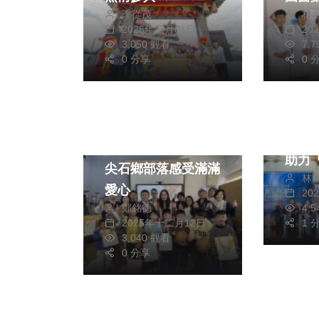
季從茂
林
志堯
2026年三月01日
20
科研
3,050 觀看
7,
0 分享
技部「
0 
技獎
文教
林正
社會
EM
新竹縣聖誕後山送暖
助力
尖石鄉部落感受滿滿
林
創新
愛心
20
鄭銘德
4,
2025年十二月12日
1 
3,040 觀看
0 分享