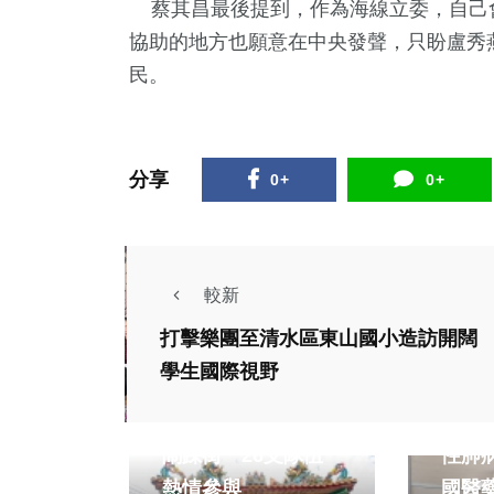
蔡其昌最後提到，作為海線立委，自己
協助的地方也願意在中央發聲，只盼盧秀
民。
分享
0+
0+
較新
打擊樂團至清水區東山國小造訪開闊
學生國際視野
生活
藝文
健康及
龍潭迎古董接財神熱
開發
鬧踩街 26支隊伍
性肺病
熱情參與
國醫