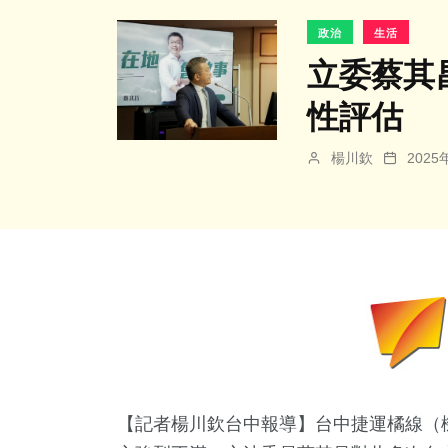
政治
生活
立委蔡其
性評估
楊川欽
202
【記者楊川欽台中報導】台中捷運橘線（