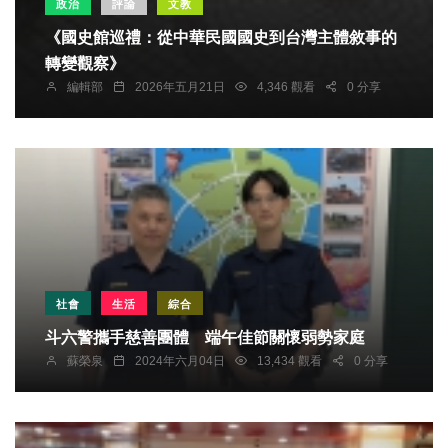
政治
評論
文教
《國史館巡禮：從中華民國國史到台灣主體敘事的
轉變觀察》
編輯部
2026年五月21日
4,346 觀看
0 分享
社會
生活
綜合
斗六警攜手慈善團體 端午佳節關懷弱勢家庭
蘇榮泉
2024年六月04日
13,434 觀看
0 分享