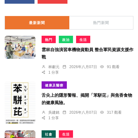
最新新聞
熱門新聞
熱門
政治
生活
雲林自強演習車機物資動員 整合軍民資源支援作
戰
林獻元
2026年八月07日
91 觀看
1 分享
健康及醫療
舌尖上的隱形警報、揭開「苯駢芘」與焦香食物
的健康風險。
吳建銘
2026年八月07日
317 觀看
1 分享
社會
生活