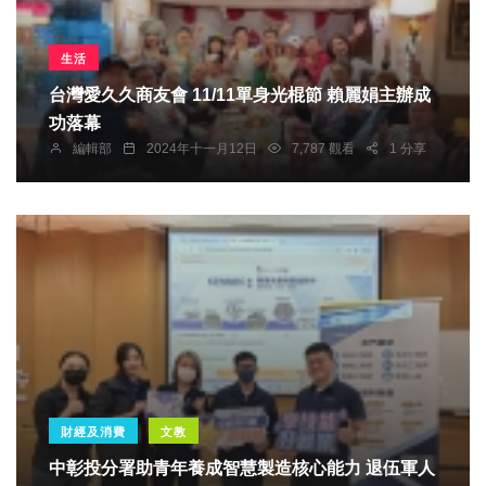
生活
台灣愛久久商友會 11/11單身光棍節 賴麗娟主辦成
功落幕
編輯部
2024年十一月12日
7,787 觀看
1 分享
財經及消費
文教
中彰投分署助青年養成智慧製造核心能力 退伍軍人