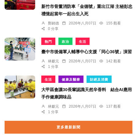
新竹市骨董消防車「金德號」重出江湖 主秘彭忠
禮憶起當年一起出生入死
鄭銘德
2026年八月07日
155 觀看
0 分享
熱門
政治
生活
臺中市後備軍人輔導中心支援「同心36號」演習
林獻元
2026年八月07日
142 觀看
1 分享
生活
健康及醫療
財經及消費
大甲區會讓30長輩認識天然辛香料 結合AI應用
手作健康調味品
林獻元
2026年八月07日
137 觀看
1 分享
更多最新新聞