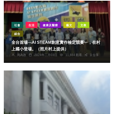
社會
生活
健康及醫療
藝文
文教
綜合
全台首場﹁AI STEAM創意實作檢定競賽﹂，在村
上國小登場。（照片村上提供）
周為政
2024年二月03日
11,884 觀看
0 分享