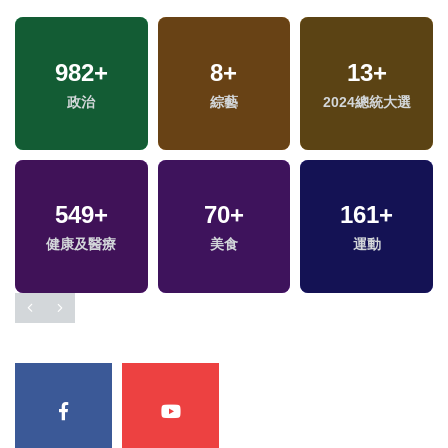
982
+
8
+
13
+
政治
綜藝
2024總統大選
549
+
70
+
161
+
健康及醫療
美食
運動