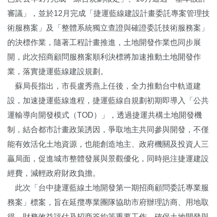
審議」，並於12月完成「捷運藍線建設計畫委託專案管理技
術服務案」及「整體系統獨立查證與確證委託技術服務案」
的決標作業，隨著工程計畫推進，土地開發作業也同步展
開，此次招商顧問服務案順利決標將加速推動土地開發作
業，落實捷運藍線建設規劃。
蘇局長指出，市長盧秀燕上任後，全力推動台中軌道建
設，加速捷運藍線進程，捷運藍線自規劃初期即導入「公共
運輸導向開發模式（TOD）」，透過捷運共構土地開發機
制，結合都市計畫政策誘因，爭取地主共同參與開發，不僅
能有效活化土地資源，也能創造地主、政府機關及投資人三
贏局面，促進城市整體發展與景觀優化，同時挹注捷運建設
經費，減輕政府財政負擔。
此次「台中捷運藍線土地開發第一期招商顧問委託專業服
務案」標案，旨在延攬專業團隊協助市府辦理訪商、用地取
得、財務效益評估及招商簽約等重要工作，確保土地開發與