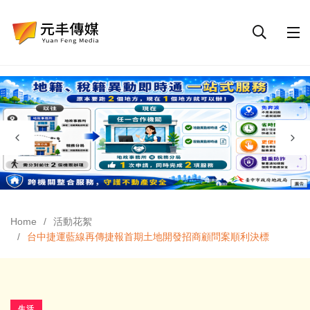
Home
活動花絮
台中捷運藍線再傳捷報首期土地開發招商顧問案順利決標
生活