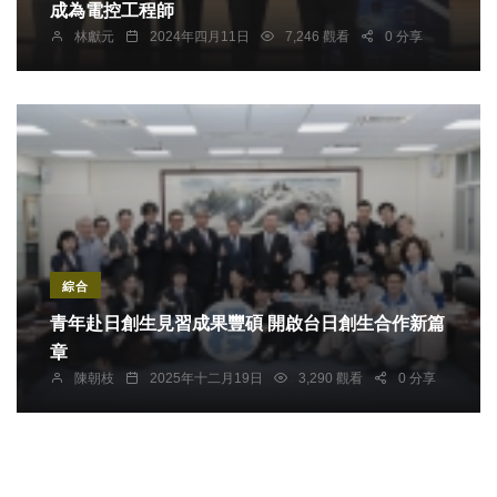
成為電控工程師
林獻元
2024年四月11日
7,246 觀看
0 分享
綜合
青年赴日創生見習成果豐碩 開啟台日創生合作新篇
章
陳朝枝
2025年十二月19日
3,290 觀看
0 分享