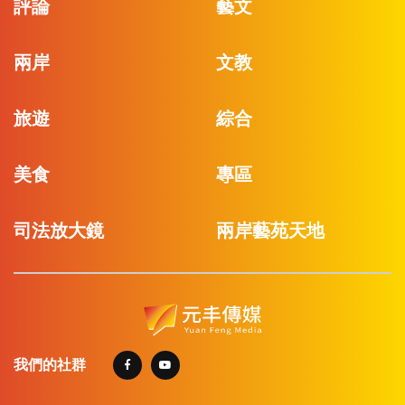
評論
藝文
兩岸
文教
旅遊
綜合
美食
專區
司法放大鏡
兩岸藝苑天地
我們的社群