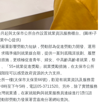
月起與太保市公所合作設置就業資訊服務櫃台。(圖/朴子
業中心提供)
經嚴重影響勞動力短缺，勞動部為促進勞動力開發、運用
、求職準備到就業媒合期，提供一案到底職涯規劃、履歷
務措施，更積極促進青年、婦女、中高齡高齡者就業，祭
、「55+就業促進獎勵」就業獎勵措施，在太保市公所
職階段可以感受政府資源的大力支持。
所一樓(太保市太保里66號)，歡迎有就業資訊及服務需
至下午5時，電話05-3711520。另外，除了實體服務
灣就業通，在家就能夠與就業服務員連線進行1對1諮
勞動部勞動力發展署雲嘉南分署網站查詢。