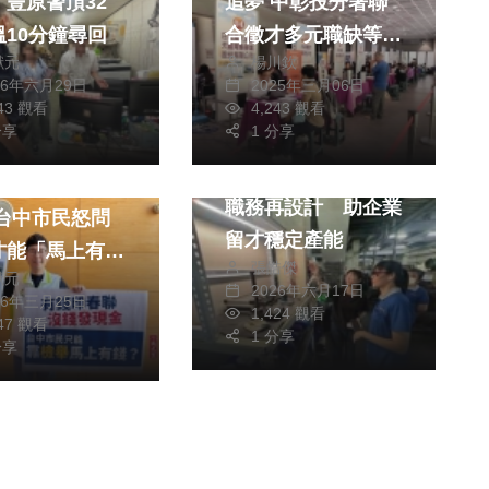
 豐原警頂32
追夢 中彰投分署聯
溫10分鐘尋回
合徵才多元職缺等妳
獻元
楊川欽
來挑戰！
26年六月29日
2025年三月06日
443 觀看
4,243 觀看
分享
1 分享
社會
中彰投分署推中高齡
印春聯，沒錢發
職務再設計 助企業
留才穩定產能
才能「馬上有
張皓傑
獻元
？
2026年六月17日
26年三月25日
1,424 觀看
147 觀看
1 分享
分享