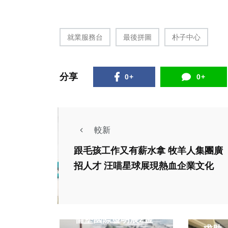
就業服務台
最後拼圖
朴子中心
分享
0+
0+
較新
跟毛孩工作又有薪水拿 牧羊人集團廣
招人才 汪喵星球展現熱血企業文化
綜合
社會
南投企業勇奪德國紐
公車遺
倫堡國際發明展2金