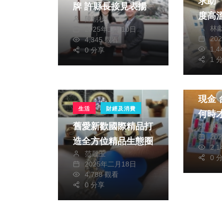
求助
牌 許縣長接見表揚
度高
陳朝枝
林
2025年二月10日
20
4,345 觀看
1,
0 分享
1 
政治
有錢
現金 台中市民怒問
生活
財經及消費
何時
舊愛新歡國際精品打
林
錢」
20
造全方位精品生態圈
2,
范麗玉
0 
2025年二月18日
4,788 觀看
0 分享