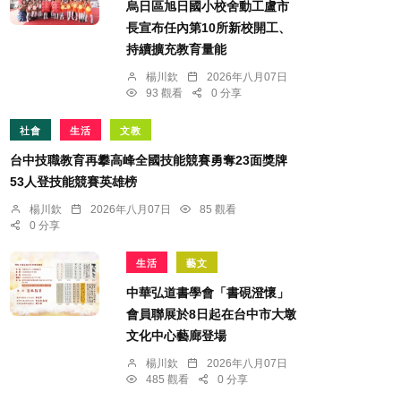
烏日區旭日國小校舍動工盧市
長宣布任內第10所新校開工、
持續擴充教育量能
楊川欽
2026年八月07日
93 觀看
0 分享
社會
生活
文教
台中技職教育再攀高峰全國技能競賽勇奪23面獎牌
53人登技能競賽英雄榜
楊川欽
2026年八月07日
85 觀看
0 分享
生活
藝文
中華弘道書學會「書硯澄懷」
會員聯展於8日起在台中市大墩
文化中心藝廊登場
楊川欽
2026年八月07日
485 觀看
0 分享