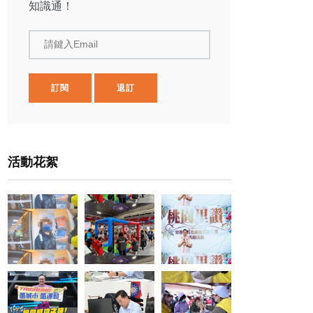
知識通！
請鍵入Email
訂閱
退訂
活動花絮