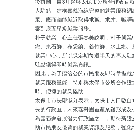
後拼圖，自3月起與太保市公所合作設置
人駐點，建構嘉義海線完整的就業服務網
眾、廠商都能就近取得求職、求才、職涯
案到底五星級就業服務。
朴子就業中心主任張春美說明，朴子就業
鄉、東石鄉、布袋鎮、義竹鄉、水上鄉、
就業中心，所以採定期每週半天的專人駐
駐點獲得即時就業資訊。
因此，為了讓洽公的市民朋友即時掌握就
0
+
6
+
0
+
3
+
56
+
就業服務量能，特別與太保市公所合作設
兩岸佛教文化交
兩岸道教文
活
司法放大鏡
熱門
時、便捷的就業協助。
流專區
流專區
太保市市長鄭淑分表示，太保市人口數自1
長的行政區，未來嘉科園區產業鏈形成及
+
2
+
0
+
為嘉義縣發展潛力行政區之一，期待新設
立委選戰
演唱會
2023金鐘獎
助市民朋友優質的就業資訊及服務，強化