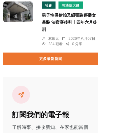
社會
司法放大鏡
男子性侵偷拍又餵毒致傳播女
暴斃 法官審後判十四年六月徒
刑
林獻元
2026年八月07日
284 觀看
0 分享
更多最新新聞
訂閱我們的電子報
了解時事、接收新知、在家也能當個