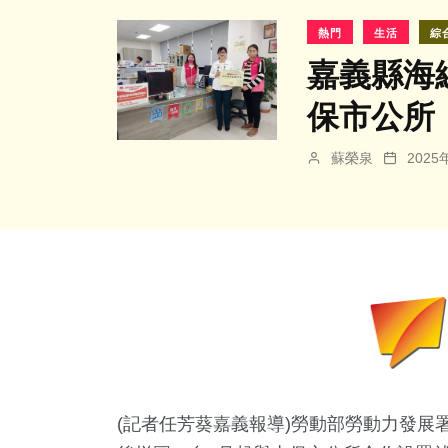
熱門
生活
綜
嘉義縣海
保市公所
蘇榮泉
202
(記者任芳葵嘉義報導)勞動部勞動力發展