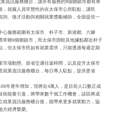
就業資訊服務櫃台，讓所有服務的9個鄉鎮市都有專
絡，就服人員常態性的在太保市公所駐點，讓民
諮詢、徵才活動與相關就業獎勵補助，全面提供一
中心服務範圍有太保市、朴子市、新港鄉、六腳
鹿草鄉9個鄉鎮市，而太保市因較其他據點鄰近朴子
點，但太保市民如有就業需求，只能透過每週定期
業市場動態、節省交通往返時間，以及提升太保市
0
+
66
+
10
+
置就業資訊服務櫃台，每日專人駐點，提供更省
化交
福建林公信俗
旅遊
影視
化專區
05年逐年增加，現將近4萬人，是目前人口數正成
技術能量引進，將帶來數千個工作機會，該區將成
0
+
2
+
27
+
立就業資訊服務櫃台後，能帶來更多就業動力，協
兩岸藝苑天地
2024總統大選
運動
地方經濟繁榮。