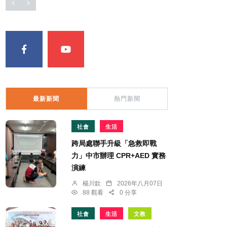
最新新聞
熱門新聞
社會
生活
跨局處聯手升級「急救即戰
力」中市辦理 CPR+AED 實務
演練
楊川欽
2026年八月07日
88 觀看
0 分享
社會
生活
文教