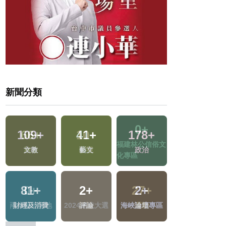
新聞分類
109
+
41
+
178
+
11
+
文
文教
藝文
政治
兩岸
81
+
2
+
2
+
223
+
財經及消費
評論
海峽論壇專區
社會