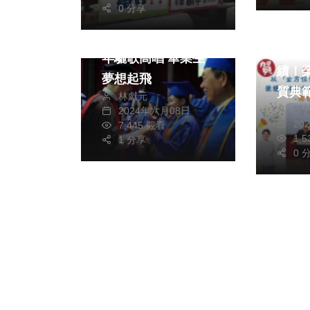
苦了市民
0 分享
文教
健康及
嶺東科技大學六十週
縣府
年驪歌高唱 畢業生
績！
夢想起飛
質典
林獻元
陳
2024年六月08日
業貢
20
7,445 觀看
1,
1 分享
0 