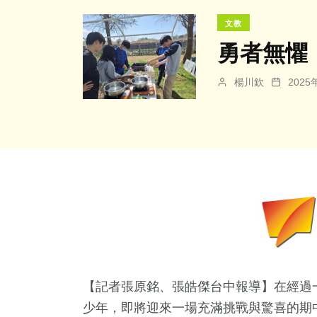
文教
勇者無懼
楊川欽
202
【記者張原銘、張皓傑台中報導】在經過
少年，即將迎來一場充滿挑戰與驚喜的期中