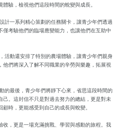
境體驗，檢視他們這段時間的蛻變與成長。
將設計一系列精心策劃的任務關卡，讓青少年們透過
不僅考驗他們的臨場應變能力，也讓他們在互助中
外，活動還安排了特別的農場體驗，讓青少年們親身
，他們將深入了解不同職業的辛勞與樂趣，拓展視
120
+
12
+
3
+
委選戰
綜合
兩岸
評論
活動的最後，青少年們將靜下心來，省思這段時間的
自己。這封信不只是對過去努力的總結，更是對未
188
+
28
+
12
+
回顧時，更能感受到自己的成長與蛻變。
政治
運動
美食
驗收，更是一場充滿挑戰、學習與感動的旅程。我