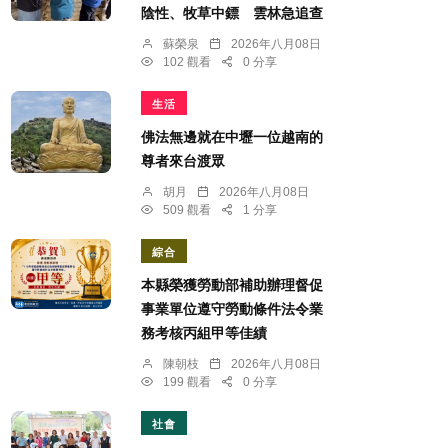
陰性、牧草中鏢 雲林急追查
蘇榮泉
2026年八月08日
102 觀看
0 分享
生活
佛法無邊就在中壢一位越南的
尊者來台渡眾
胡月
2026年八月08日
509 觀看
1 分享
綜合
本縣榮獲勞動部補助辦理督促
事業單位遵守勞動條件法令業
務考核丙組甲等佳績
陳朝枝
2026年八月08日
199 觀看
0 分享
社會