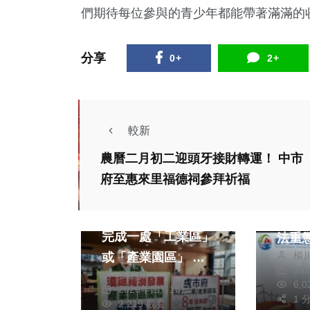
們期待每位參與的青少年都能帶著滿滿的
分享
0+
2+
較新
熱門
農曆二月初二迎頭牙接財轉運！ 中市
文教
府至惠來里福德祠參拜祈福
政治
財經及消費
中檢
盧秀燕市長任內沒有
性平案 中市府
完成一處「工業區」
法重
楊
或「產業園區」 民
害者求
20
張皓傑
進黨台中市議員李天
校6
6,
2026年四月16日
生呼籲不要「躺平」
一次
1 
2,219 觀看