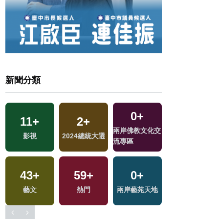
新聞分類
0
+
11
+
2
+
239
+
兩岸佛教文化交
影視
2024總統大選
社會
流專區
43
+
59
+
0
+
97
+
藝文
熱門
兩岸藝苑天地
健康及醫療