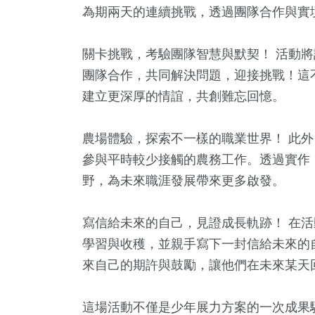
為期兩天的連續挑戰，透過團隊合作與實
關卡挑戰，考驗團隊智慧與默契！ 活動
團隊合作，共同解決問題，迎接挑戰！這
建立更深厚的情誼，共創難忘回憶。
農場體驗，探索不一樣的職業世界！ 此
參與平時較少接觸的農務工作。透過實作
6
+
7
+
1
+
2
+
5
+
野，為未來職涯發展帶來更多啟發。
兩岸道教文化交
及消費
綜藝
海峽論壇專區
2024立
流專區
寫信給未來的自己，見證成長軌跡！ 在
0
+
學習與收穫，並親手寫下一封信給未來的
4
+
3
+
來自己的期許與鼓勵，讓他們在未來某天
福建林公信俗文
教
司法放大鏡
化專區
這場活動不僅是少年展力方案的一次成果