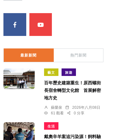
最新新聞
熱門新聞
藝文
旅遊
百年歷史建築重生！原西螺街
長宿舍轉型文化館 首展解密
地方史
蘇榮泉
2026年八月08日
61 觀看
0 分享
生活
戴奧辛羊案追污染源！飼料驗