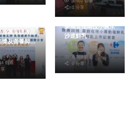
3,502 觀看
綜合
1 分享
醫療
好山好水好乳源 家
衛生局再創佳
樂福首推南投小農水
榮獲團隊績效品
沙連鮮乳
範獎及營養師專
陳朝枝
朝枝
獻獎
2023年十一月24日
26年六月29日
8,769 觀看
534 觀看
0 分享
分享