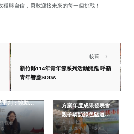
收穫與自信，勇敢迎接未來的每一個挑戰！
較舊
政治
新竹縣114年青年節系列活動開跑 呼籲
司法放大鏡
青年響應SDGs
起訴棒球教練涉
社會
生活
盼司
北台中家扶中心單車
懲重判：協助受
方案年度成果發表會
川欽
償及國賠 學
親子騎訪綠色隧道共
25年三月20日
失職人員各申誡
楊川欽
享成長喜悅
027 觀看
2025年十一月20日
分享
生活
健康及醫療