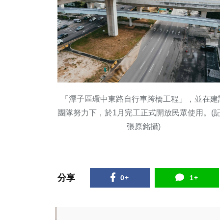
「潭子區環中東路自行車跨橋工程」，並在建
團隊努力下，於1月完工正式開放民眾使用。(
張原銘攝)
分享
0+
1+