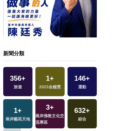
新聞分類
356
+
1
+
146
+
63
+
旅遊
2023金鐘獎
運動
美食
3
+
1
+
632
+
63
+
兩岸佛教文化交
兩岸藝苑天地
綜合
兩岸
流專區