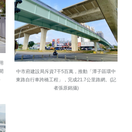
用
閒
中市府建設局斥資7干5百萬，推動「潭子區環中
)
東路自行車跨橋工程」，完成21.7公里路網。(記
者張原銘攝)