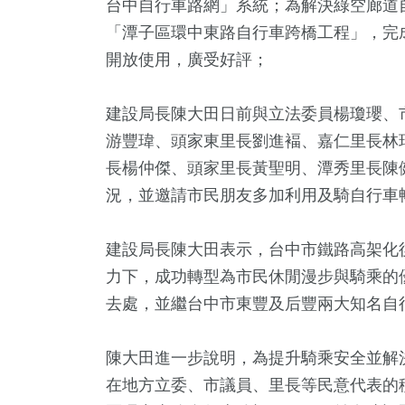
台中自行車路網」系統；為解決綠空廊道
「潭子區環中東路自行車跨橋工程」，完成
開放使用，廣受好評；
建設局長陳大田日前與立法委員楊瓊瓔、
游豐瑋、頭家東里長劉進褔、嘉仁里長林
長楊仲傑、頭家里長黃聖明、潭秀里長陳
況，並邀請市民朋友多加利用及騎自行車
35
+
7
+
9
+
10
+
建設局長陳大田表示，台中市鐵路高架化後
兩岸道教文
文
綜藝
演唱會
力下，成功轉型為市民休閒漫步與騎乘的
流專區
去處，並繼台中市東豐及后豐兩大知名自
19
+
318
陳大田進一步說明，為提升騎乘安全並解
司法放大鏡
熱門
在地方立委、市議員、里長等民意代表的