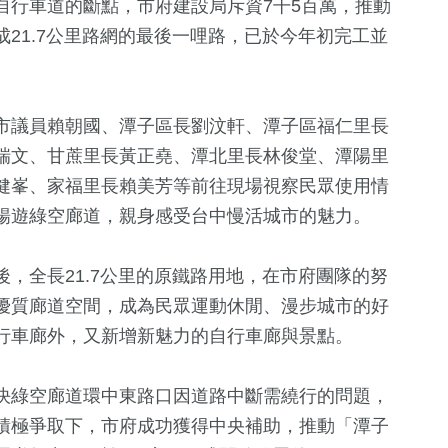
自行車道的斷點，市府建設局斥資7干5百萬，推動
21.7公里路網的最後一哩路，已於今年初完工並
市議員賴朝國、潭子區長劉汶軒、潭子區福仁里長
瑞文、甘蔗里長黃正堯、潭北里長林俊堂、潭陽里
健峯、家福里長賴美芳等前往現場視察民眾使用情
暢遊綠空廊道，親身感受台中慢活城市的魅力。
586
+
56
+
1420
+
953
+
，全長21.7公里的原鐵路用地，在市府團隊的努
化交
文教
影視
生活
政治
優質廊道空間，成為民眾運動休閒、漫步城市的好
行車廊外，又新增新魅力的自行車廊與景點。
2
+
+
12
+
523
+
1258
+
決綠空廊道環中東路口因道路中斷需繞行的問題，
福建林公信俗文
海峽論壇專區
健康及醫療
社會
化專區
積極爭取下，市府成功獲得中央補助，推動「潭子