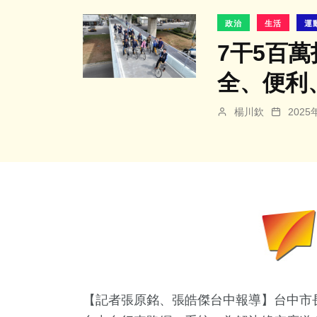
政治
生活
運
7干5百
全、便利
楊川欽
202
【記者張原銘、張皓傑台中報導】台中市