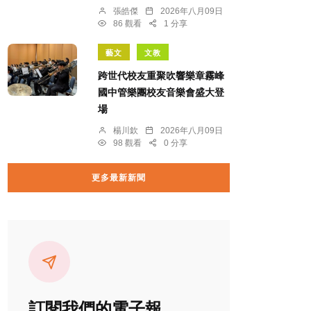
張皓傑
2026年八月09日
86 觀看
1 分享
藝文
文教
跨世代校友重聚吹響樂章霧峰
國中管樂團校友音樂會盛大登
場
楊川欽
2026年八月09日
98 觀看
0 分享
更多最新新聞
訂閱我們的電子報