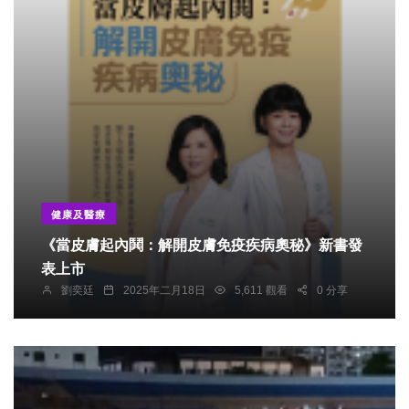
健康及醫療
《當皮膚起內鬨：解開皮膚免疫疾病奧秘》新書發
表上市
劉奕廷
2025年二月18日
5,611 觀看
0 分享