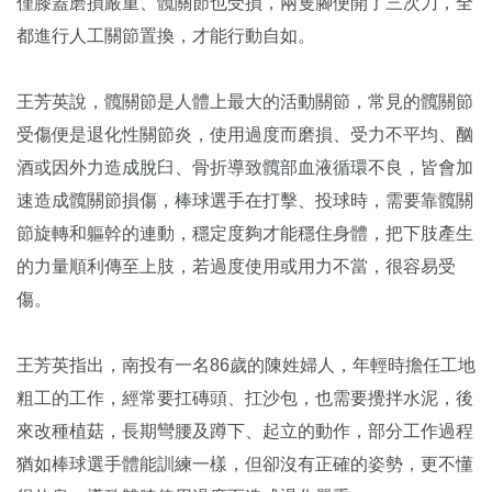
僅膝蓋磨損嚴重、髖關節也受損，兩隻腳便開了三次刀，全
都進行人工關節置換，才能行動自如。
王芳英說，髖關節是人體上最大的活動關節，常見的髖關節
受傷便是退化性關節炎，使用過度而磨損、受力不平均、酗
酒或因外力造成脫臼、骨折導致髖部血液循環不良，皆會加
速造成髖關節損傷，棒球選手在打擊、投球時，需要靠髖關
節旋轉和軀幹的連動，穩定度夠才能穩住身體，把下肢產生
的力量順利傳至上肢，若過度使用或用力不當，很容易受
傷。
王芳英指出，南投有一名86歲的陳姓婦人，年輕時擔任工地
粗工的工作，經常要扛磚頭、扛沙包，也需要攪拌水泥，後
來改種植菇，長期彎腰及蹲下、起立的動作，部分工作過程
猶如棒球選手體能訓練一樣，但卻沒有正確的姿勢，更不懂