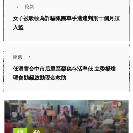
較新
女子被吸收為詐騙集團車手遭逮判刑十個月須
入監
較舊
低溫害台中市后里區梨穗存活率低 立委楊瓊
瓔會勘籲啟動現金救助
文教
綜合