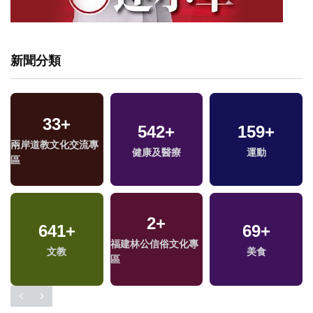
新聞分類
33
+
542
+
159
+
兩岸道教文化交流專
健康及醫療
運動
區
2
+
641
+
69
+
福建林公信俗文化專
文教
美食
區