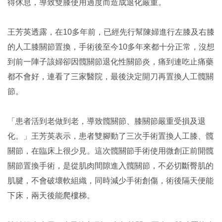
得休息，導致雙膝使用過度而造成退化嚴重。
王芳英透露，在10多年前，已經先行幫陳婦進行左膝及右膝
的人工膝關節置換，手術後至今10多年來都十分正常，沒想
到前一陣子該婦卻因髖關節退化性關節炎，痛到連吃止痛藥
都不會好，連看了三家醫院，最後決定開刀再置換人工髖關
節。
「患者活到老做到老，導致髖關節、膝關節嚴重受損及退
化。」王芳英表示，患者雙腳動了三次手術置換人工膝、髖
關節，在臨床上很少見。這次髖關節手術使用微創正前開髖
關節置換手術，是從肌肉間隙進入髖關節，不必切斷臀肌的
肌腱，不會破壞軟組織，同時減少手術創傷，術後隔天便能
下床，兩天後能爬樓梯。