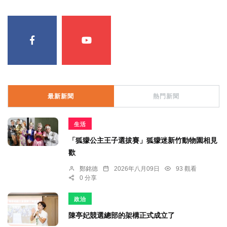
最新新聞
熱門新聞
生活
「狐獴公主王子選拔賽」狐獴迷新竹動物園相見
歡
鄭銘德
2026年八月09日
93 觀看
0 分享
政治
陳亭妃競選總部的架構正式成立了