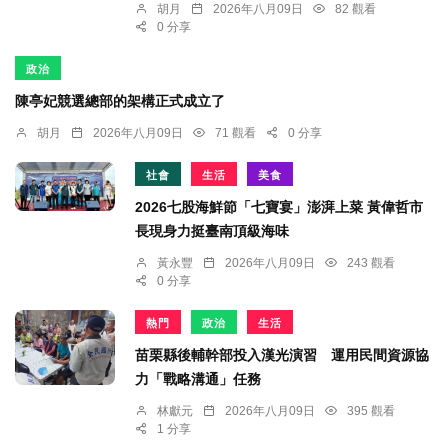
胡月
2026年八月09日
82 觀看
0 分享
政治
陳亭妃競選總部的架構正式成立了
胡月
2026年八月09日
71 觀看
0 分享
社會
生活
美食
2026七股海鮮節「七寶宴」澎湃上菜 黃偉哲市
長現身力挺臺南頂級海味
黃永豐
2026年八月09日
243 觀看
0 分享
熱門
政治
生活
苗栗縣後輔幹部投入漢光演習 運用民間資源協
力「戰略溝通」任務
林獻元
2026年八月09日
395 觀看
1 分享