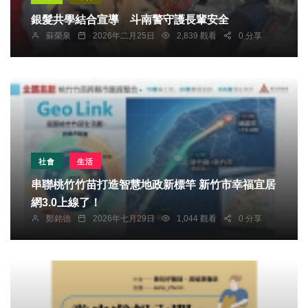
銀髮共學結合宣導 斗南警守護長輩安全
蘇榮泉
2026年二月25日
2,839 觀看
0 分享
社會
生活
串聯桃竹竹苗打造智慧地政新標竿 新竹市幸福宜居
網3.0上線了！
鄭銘德
2026年七月29日
1,044 觀看
0 分享