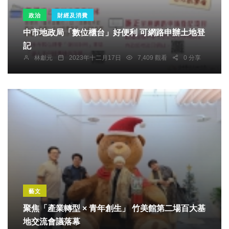
政治
財經及消費
中市地政局「數位櫃台」好便利 可網路申辦土地登
記
林獻元
2023年十二月17日
7,409 觀看
0 分享
藝文
聚焦「產業轉型 × 青年創生」 竹美館第二場百大基
地交流會議落幕