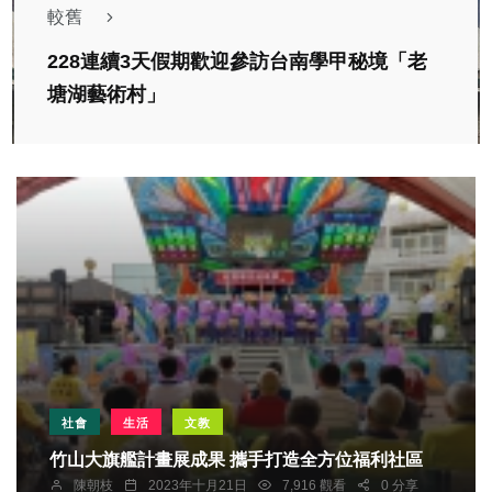
較舊
228連續3天假期歡迎參訪台南學甲秘境「老
塘湖藝術村」
社會
生活
文教
竹山大旗艦計畫展成果 攜手打造全方位福利社區
陳朝枝
2023年十月21日
7,916 觀看
0 分享