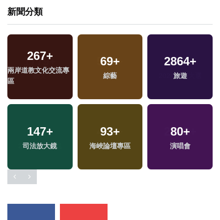
新聞分類
267
+
69
+
2864
+
兩岸道教文化交流專
綜藝
旅遊
區
147
+
93
+
80
+
司法放大鏡
海峽論壇專區
演唱會