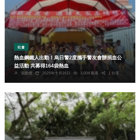
社會
熱血鋼鐵人出動！烏日警2度攜手警友會辦捐血公
益活動 共募得164袋熱血
張皓傑
2025年十月16日
3,004 觀看
1 分享