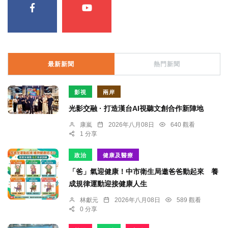
最新新聞
熱門新聞
影視
兩岸
光影交融 · 打造漢台AI視聽文創合作新陣地
康嵐
2026年八月08日
640 觀看
1 分享
政治
健康及醫療
「爸」氣迎健康！中市衛生局邀爸爸動起來 養
成規律運動迎接健康人生
林獻元
2026年八月08日
589 觀看
0 分享