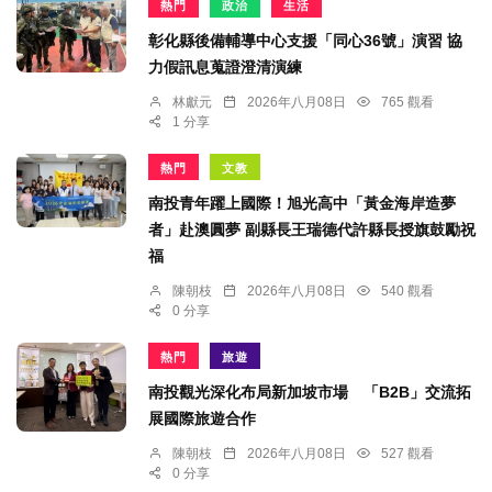
熱門
政治
生活
彰化縣後備輔導中心支援「同心36號」演習 協
力假訊息蒐證澄清演練
林獻元
2026年八月08日
765 觀看
1 分享
熱門
文教
南投青年躍上國際！旭光高中「黃金海岸造夢
者」赴澳圓夢 副縣長王瑞德代許縣長授旗鼓勵祝
福
陳朝枝
2026年八月08日
540 觀看
0 分享
熱門
旅遊
南投觀光深化布局新加坡市場 「B2B」交流拓
展國際旅遊合作
陳朝枝
2026年八月08日
527 觀看
0 分享