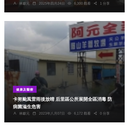
林獻元
2025年四月24日
6,300 觀看
1 分享
調券」創造新客源 將優化發放時段
健康及醫療
卡努颱風雷雨後放晴 后里區公所展開全區消毒 防
病菌滋生危害
林獻元
2023年八月07日
6,172 觀看
0 分享