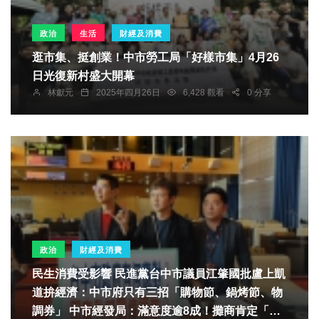
政治
生活
財經及消費
逛市集、挺創業！中市勞工局「好樣市集」4月26
日光復新村盛大開幕
林獻元
2025年四月26日
6,428 觀看
0 分享
政治
財經及消費
民生消費受影響 民進黨台中市議員江肇國批盧上凱
道拚經濟：中市府只有三招「購物節、鍋烤節、物
調券」 中市經發局：滿意度逾8成！攤商肯定「物