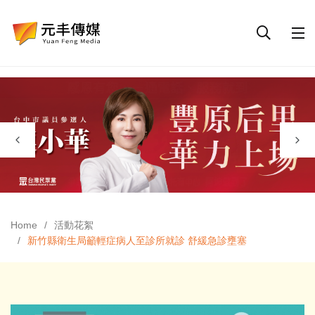
Home
活動花絮
新竹縣衛生局籲輕症病人至診所就診 舒緩急診壅塞