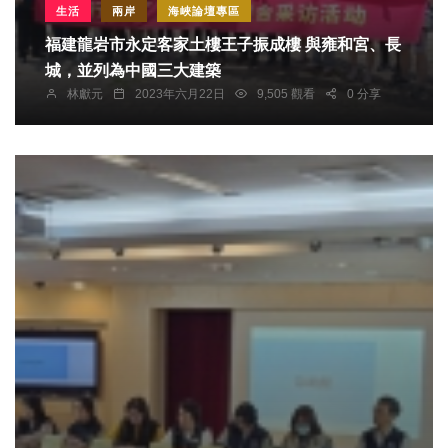
生活
兩岸
海峽論壇專區
福建龍岩市永定客家土樓王子振成樓 與雍和宮、長
城，並列為中國三大建築
林獻元
2023年六月22日
9,505 觀看
0 分享