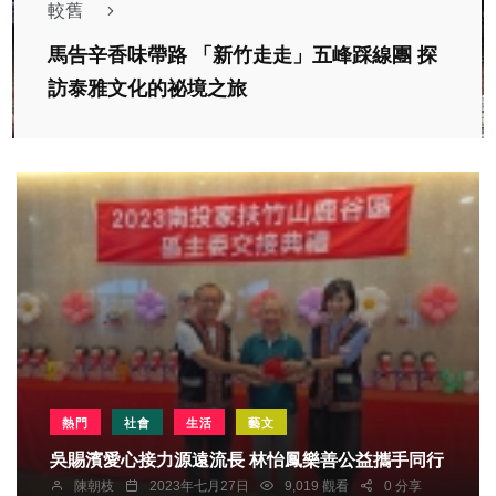
較舊
馬告辛香味帶路 「新竹走走」五峰踩線團 探
訪泰雅文化的祕境之旅
熱門
社會
生活
藝文
吳賜濱愛心接力源遠流長 林怡鳳樂善公益攜手同行
陳朝枝
2023年七月27日
9,019 觀看
0 分享