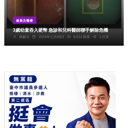
健康及醫療
3歲幼童吞入硬幣 急診和兒科醫師聯手解除危機
林獻元
2024年七月08日
6,031 觀看
1 分享