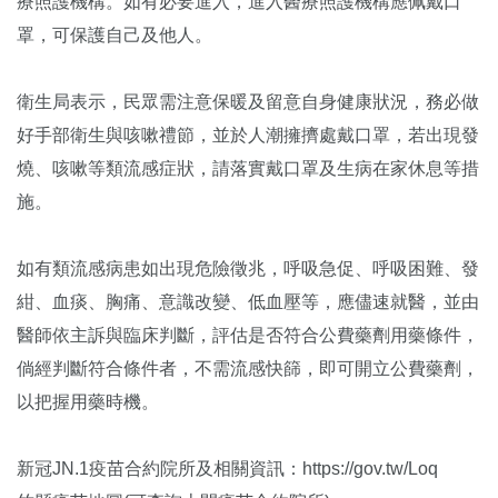
療照護機構。如有必要進入，進入醫療照護機構應佩戴口
罩，可保護自己及他人。
衛生局表示，民眾需注意保暖及留意自身健康狀況，務必做
好手部衛生與咳嗽禮節，並於人潮擁擠處戴口罩，若出現發
燒、咳嗽等類流感症狀，請落實戴口罩及生病在家休息等措
施。
如有類流感病患如出現危險徵兆，呼吸急促、呼吸困難、發
紺、血痰、胸痛、意識改變、低血壓等，應儘速就醫，並由
醫師依主訴與臨床判斷，評估是否符合公費藥劑用藥條件，
倘經判斷符合條件者，不需流感快篩，即可開立公費藥劑，
以把握用藥時機。
新冠JN.1疫苗合約院所及相關資訊：https://gov.tw/Loq