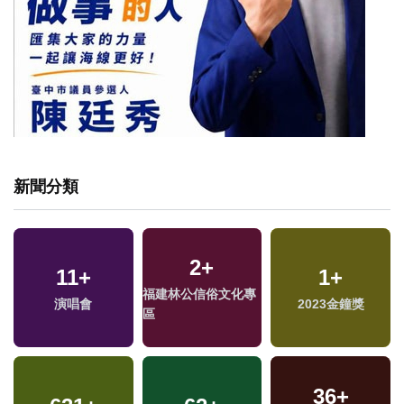
新聞分類
2
+
11
+
1
+
福建林公信俗文化專
演唱會
2023金鐘獎
區
36
+