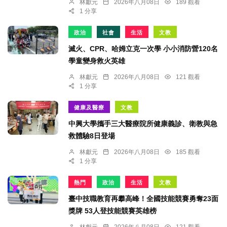
林獻元
2026年八月08日
189 觀看
1 分享
政治
社會
生活
文教
滅火、CPR、哈姆立克一次學 小小消防營120名
學童變身救火英雄
林獻元
2026年八月08日
121 觀看
1 分享
健康及醫療
文教
中興大學攜手三大醫療院所健康義診、衛教與急
救體驗8日登場
林獻元
2026年八月08日
185 觀看
1 分享
熱門
政治
生活
文教
臺中技職教育再攀高峰！全國技能競賽勇奪23面
獎牌 53人登技能競賽英雄榜
林獻元
2026年八月08日
121 觀看