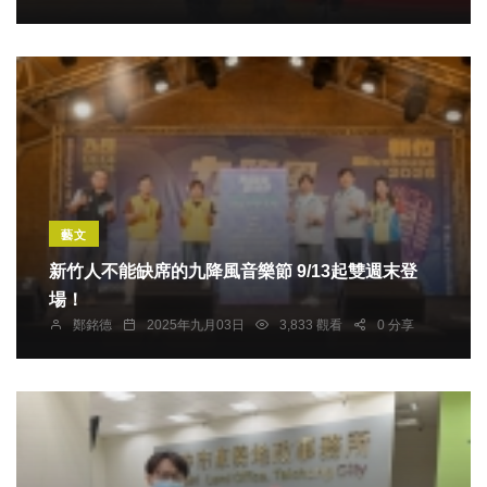
藝文
新竹人不能缺席的九降風音樂節 9/13起雙週末登
場！
鄭銘德
2025年九月03日
3,833 觀看
0 分享