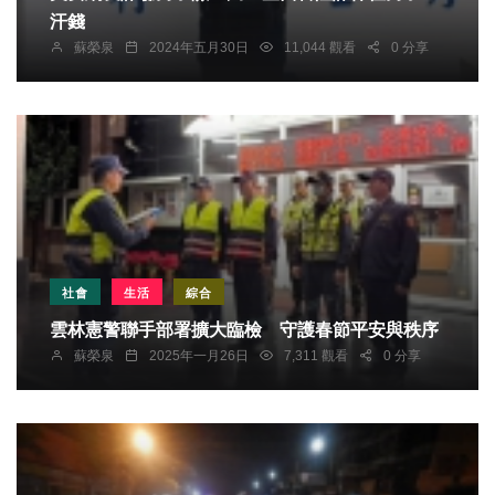
汗錢
蘇榮泉
2024年五月30日
11,044 觀看
0 分享
社會
生活
綜合
雲林憲警聯手部署擴大臨檢 守護春節平安與秩序
蘇榮泉
2025年一月26日
7,311 觀看
0 分享