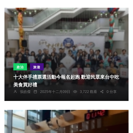
政治
旅遊
十大伴手禮票選活動今報名起跑 歡迎民眾來台中吃
美食買好禮
張皓傑
2025年十二月09日
3,722 觀看
0 分享