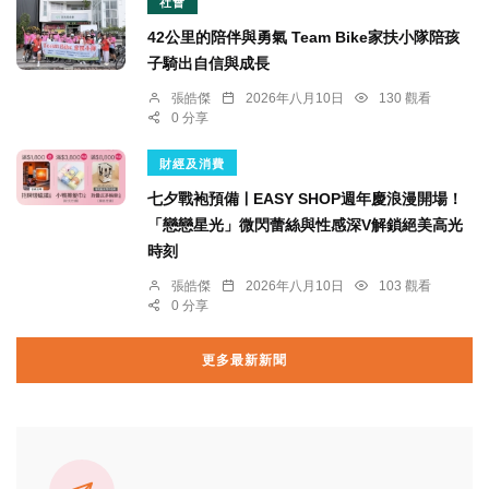
社會
42公里的陪伴與勇氣 Team Bike家扶小隊陪孩
子騎出自信與成長
張皓傑
2026年八月10日
130 觀看
0 分享
財經及消費
七夕戰袍預備ￜEASY SHOP週年慶浪漫開場！
「戀戀星光」微閃蕾絲與性感深V解鎖絕美高光
時刻
張皓傑
2026年八月10日
103 觀看
0 分享
更多最新新聞