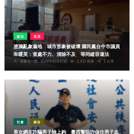
政治
生活
塗鴉亂象遍地 城市形象被破壞 國民黨台中市議員
朱暖英：查處不力、清除不及 等同縱容違法
林獻元
2026年四月27日
2,032 觀看
1 分享
社會
綜合
美女網友詐騙男子險上鉤 臺西警阻詐保住男子血