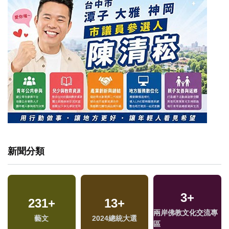
新聞分類
3
+
231
+
13
+
兩岸佛教文化交流專
藝文
2024總統大選
區