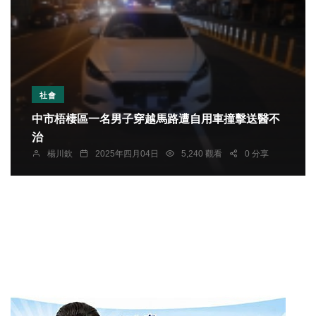
社會
中市梧棲區一名男子穿越馬路遭自用車撞擊送醫不
治
楊川欽
2025年四月04日
5,240 觀看
0 分享