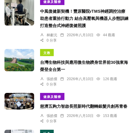
健康及醫療
中風復健新契機！豐原醫院rTMS神經調控治療
助患者重拾行動力 結合高壓氧與機器人步態訓練
打造整合式神經復健照護
林獻元
2026年八月10日
44 觀看
0 分享
文教
台灣生物科技與應用微生物躋身世界前30強東海
榮登全台第一
張皓傑
2026年八月10日
126 觀看
0 分享
健康及醫療
慈濟五夠力智啟長照新時代翻轉銀髮共創再青春
張皓傑
2026年八月10日
153 觀看
0 分享