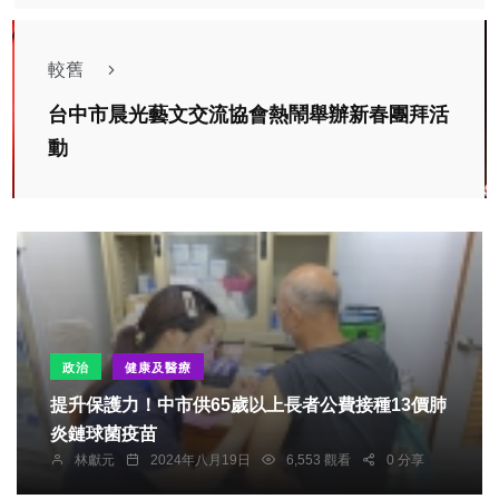
較舊
台中市晨光藝文交流協會熱鬧舉辦新春團拜活
動
政治
健康及醫療
提升保護力！中市供65歲以上長者公費接種13價肺
炎鏈球菌疫苗
林獻元
2024年八月19日
6,553 觀看
0 分享