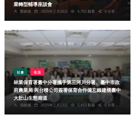
業轉型輔導座談會
鄭銘德
2025年三月28日
4,702 觀看
0 分享
社會
生活
林業保育署臺中分署攜手第三河川分署、臺中市政
府農業局 與台積公司簽署保育合作備忘錄建構臺中
大肚山生態廊道
張皓傑
2025年三月13日
5,453 觀看
0 分享