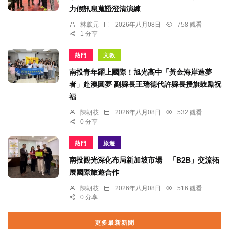
力假訊息蒐證澄清演練
林獻元
2026年八月08日
758 觀看
1 分享
熱門
文教
南投青年躍上國際！旭光高中「黃金海岸造夢
者」赴澳圓夢 副縣長王瑞德代許縣長授旗鼓勵祝
福
陳朝枝
2026年八月08日
532 觀看
0 分享
熱門
旅遊
南投觀光深化布局新加坡市場 「B2B」交流拓
展國際旅遊合作
陳朝枝
2026年八月08日
516 觀看
0 分享
更多最新新聞