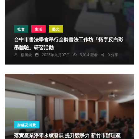
社會
生活
藝文
台中市書法學會舉行全齡書法工作坊「拓字反白彩
墨體驗」研習活動
楊川欽
2025年九月07日
5,014 觀看
0 分享
財經及消費
落實產業淨零永續發展 提升競爭力 新竹市辦理產