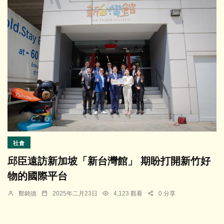
社會
邱臣遠訪新加坡「新台灣館」 期盼打開新竹好
物的國際平台
鄭銘德
2025年二月23日
4,123 觀看
0 分享