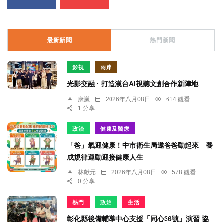
最新新聞
熱門新聞
影視
兩岸
光影交融 · 打造漢台AI視聽文創合作新陣地
康嵐
2026年八月08日
614 觀看
1 分享
政治
健康及醫療
「爸」氣迎健康！中市衛生局邀爸爸動起來 養
成規律運動迎接健康人生
林獻元
2026年八月08日
578 觀看
0 分享
熱門
政治
生活
彰化縣後備輔導中心支援「同心36號」演習 協