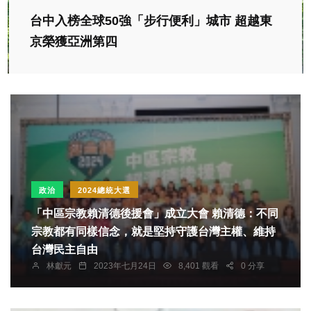
台中入榜全球50強「步行便利」城市 超越東
京榮獲亞洲第四
政治
2024總統大選
「中區宗教賴清德後援會」成立大會 賴清德：不同
宗教都有同樣信念，就是堅持守護台灣主權、維持
台灣民主自由
林獻元
2023年七月24日
8,401 觀看
0 分享