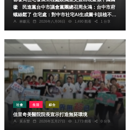
徽 民進黨台中市議會黨團總召周永鴻：台中市府
螺絲鬆了 住宅處：對中市社宅AI生成圖卡誤植不妥
林獻元
2026年八月06日
1,490 觀看
1 分享
圖示致歉 已全面下架並嚴格把關
社會
生活
綜合
佳里奇美醫院院長宣示打造無菸環境
黃永豐
2026年五月27日
1,773 觀看
0 分享