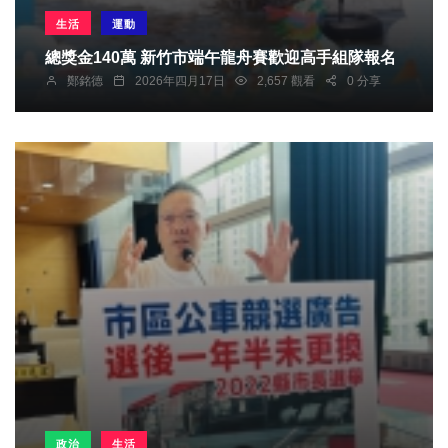
生活
運動
總獎金140萬 新竹市端午龍舟賽歡迎高手組隊報名
鄭銘德
2026年四月17日
2,657 觀看
0 分享
政治
生活