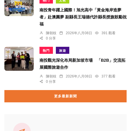
熱門
文教
南投青年躍上國際！旭光高中「黃金海岸造夢
者」赴澳圓夢 副縣長王瑞德代許縣長授旗鼓勵祝
福
陳朝枝
2026年八月08日
391 觀看
0 分享
熱門
旅遊
南投觀光深化布局新加坡市場 「B2B」交流拓
展國際旅遊合作
陳朝枝
2026年八月08日
377 觀看
0 分享
更多最新新聞