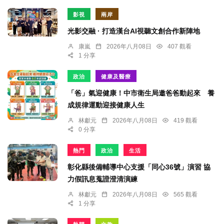
影視
兩岸
光影交融 · 打造漢台AI視聽文創合作新陣地
康嵐
2026年八月08日
407 觀看
1 分享
政治
健康及醫療
「爸」氣迎健康！中市衛生局邀爸爸動起來 養
成規律運動迎接健康人生
林獻元
2026年八月08日
419 觀看
0 分享
熱門
政治
生活
彰化縣後備輔導中心支援「同心36號」演習 協
力假訊息蒐證澄清演練
林獻元
2026年八月08日
565 觀看
1 分享