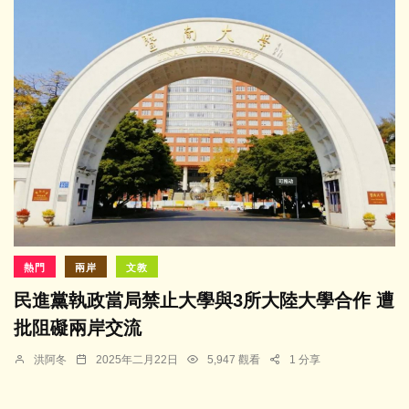
熱門
兩岸
文教
民進黨執政當局禁止大學與3所大陸大學合作 遭
批阻礙兩岸交流
洪阿冬
2025年二月22日
5,947 觀看
1 分享