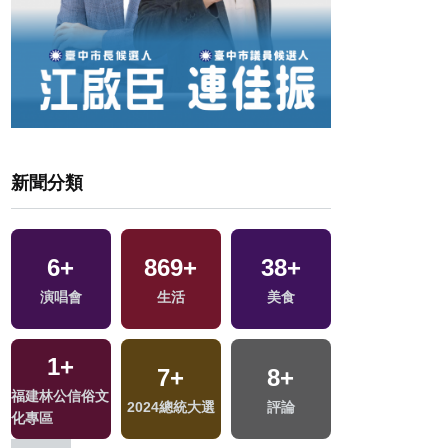
新聞分類
359
6
+
+
869
89
+
+
38
35
+
+
730
+
演唱會
文教
生活
運動
美食
影視
社會
1
+
0
+
7
0
+
+
10
8
+
+
6
+
福建林公信俗文
2023金鐘獎
2024總統大選
兩岸藝苑天地
司法放大鏡
評論
海峽論壇專區
化專區