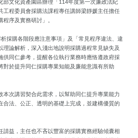
部文化資產園區辦理「114年度第一次廉政法紀
共工程委員會採購法課程專任講師梁靜媛主任擔任
購程序及實務研討」。
解析採購各階段應注意事項」及「常見程序違法、違
以理論解析，深入淺出地說明採購過程常見缺失及
施供同仁參考，提醒各位執行業務時應恪遵政府採
將對於提升同仁採購專業知能及廉能意識有所助
+
304
+
健康及醫療
故本次講習契合此需求，以幫助同仁提升專業能力
在合法、公正、透明的基礎上完成，並建構優質的
32
+
化交
兩岸
任請益，主任也不吝以豐富的採購實務經驗傾囊相