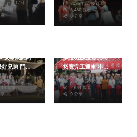
25年三月17日
2025年八月27日
068 觀看
3,430 觀看
分享
0 分享
生活
綜合
熱門
旅遊
如邀蘇有朋參與
地方期待逾卅年！魚
季 陳昊森認周
池投61線及金天巷
最好兄弟 鬥嘴
拓寬完工通車 串聯
珊雯
陳朝枝
的表現
日月潭與九族縮短
23年九月17日
2026年四月08日
30分鐘車程
,114 觀看
2,634 觀看
分享
0 分享