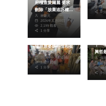
20
府稽查愛爾麗 要求
7,
刪除「放棄追訴權」
0 
林獻元
條款
2026年五月09日
熱門
政治
2,199 觀看
旅遊
1 分享
立委楊瓊瓔力拚接棒
林心
市長盧秀燕 第二市
下一
場拜票婆媽熱情相挺
興哲
張皓傑
2026年一月25日
楊
是愛
2,820 觀看
20
1 分享
19
0 