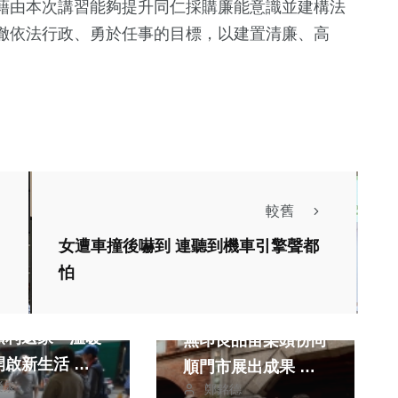
藉由本次講習能夠提升同仁採購廉能意識並建構法
徹依法行政、勇於任事的目標，以建置清廉、高
較舊
女遭車撞後嚇到 連聽到機車引擎聲都
生活
怕
藝文
監跨機關攜手助
戀戀山海廊帶文化
順利返家 溫暖
無印良品苗栗頭份尚
開啟新生活 家
順門市展出成果 歡
榮泉
鄭銘德
謝
迎報名體驗手作