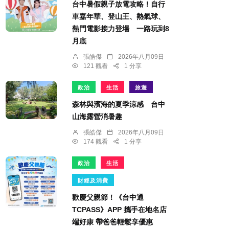
台中暑假親子放電攻略！自行
車嘉年華、登山王、熱氣球、
熱門電影接力登場 一路玩到8
月底
張皓傑
2026年八月09日
121 觀看
1 分享
政治
生活
旅遊
森林與濱海的夏季涼感 台中
山海露營消暑趣
張皓傑
2026年八月09日
174 觀看
1 分享
政治
生活
財經及消費
歡慶父親節！《台中通
TCPASS》APP 攜手在地名店
端好康 帶爸爸輕鬆享優惠