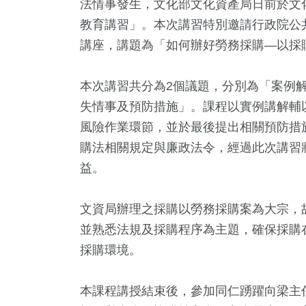
法情事發生，文化部文化資產局日前於文化
教育講習」。本次講習特別邀請行政院公
講座，講題為「如何辦好勞務採購—以採
本次講習共分為2個議題，分別為「案例
失情事及預防措施」。課程以實例講解輔
風險作業環節，並於最後提出相關預防措
購法相關規定與廉政法令，經過此次講習
益。
+
185
+
218
+
585
藝
熱門
旅遊
政治
文資局辦理之採購以勞務採購案為大宗，
並熟悉法規及採購程序為主題，確保採購
2
+
採購環境。
326
+
兩岸佛教文
綜合
流專區
本課程講授結束後，參加同仁踴躍向梁主