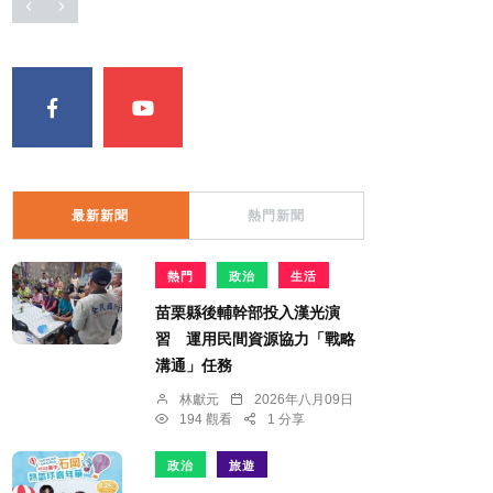
最新新聞
熱門新聞
熱門
政治
生活
苗栗縣後輔幹部投入漢光演
習 運用民間資源協力「戰略
溝通」任務
林獻元
2026年八月09日
194 觀看
1 分享
政治
旅遊