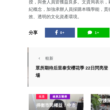
授，與會人員皆獲益良多。文資局表示，
紀概念，加強承辦人員採購本職學能，貫
效、透明的文化資產環境。
分享
0+
1+
較新
眾所期待后里泰安櫻花季 22日閃亮登
社會
場
綜合
雲二
政治
社會
阿宗
生活
健康及醫療
守護
捍衛市民權益！中市
蘇
屬感