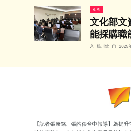
生活
文化部文
能採購職
楊川欽
202
【記者張原銘、張皓傑台中報導】為提升