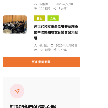
張皓傑
2026年八月09日
115 觀看
1 分享
藝文
文教
跨世代校友重聚吹響樂章霧峰
國中管樂團校友音樂會盛大登
場
楊川欽
2026年八月09日
123 觀看
0 分享
更多最新新聞
訂閱我們的電子報