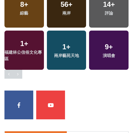
8
+
56
+
14
+
專
綜藝
兩岸
評論
1
+
1
+
9
+
福建林公信俗文化專
兩岸藝苑天地
演唱會
區