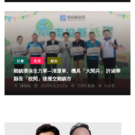
社會
生活
綜合
鄉鎮環保生力軍---清運車、機具「大閱兵」 許淑華
縣長「校閱」後撥交鄉鎮市
陳朝枝
2025年九月22日
3,655 觀看
0 分享