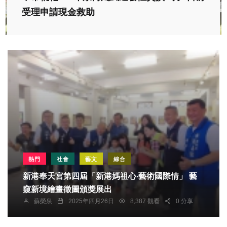
受理申請現金救助
熱門
社會
藝文
綜合
新港奉天宮第四屆「新港媽祖心‧藝術國際情」 藝
窺新境繪畫徵圖頒獎展出
蘇榮泉
2025年四月26日
8,387 觀看
0 分享