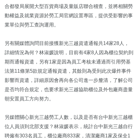
合都發局展開大型百貨商場及量販店聯合稽查，並將相關勞
動權益及就業資源於勞工局官網設置專區，提供受影響的事
業單位與勞工查詢運用。
另有關媒體詢問目前接獲新光三越資遣通報共14家28人，
詳細情況為何？林淑媛說明，目前有4家8人因為櫃位契約到
期而通報資遣，另有1家是因為員工考核未通過而引用勞基
法第11條第5款規定通報資遣，其餘則為受到此次爆炸事件
影響而資遣，詳細原因會再向各公司進一步釐清，了解公司
是否均符合規定，也要求新光三越協助櫃位及外包廠商盡量
朝安置員工方向努力。
另媒體關心新光三越勞工人數，以及是否有台中新光三越櫃
位人員須到北部支援？林淑媛表示，統計台中新光三越自行
聘僱有303名員工，櫃位廠商833家，清潔廠商1家及保全1