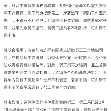
家，經台中市就業服務處聯繫，多數櫃位廠商皆以盡力安置
勞工為目標，勞工局也提醒雇主一定要遵守「調動工作五原
則」，不得有不利變更，且須提供必要協助，如交通或宿舍
等，並事先跟勞工協商，若勞工認為有不利對待，可向勞工
局申訴。
說明會現場，有參加者詢問有關雇主調動員工工作地點問
題，亦提到雇主強迫員工以特休來抵充上班時數不足是否適
法或資遣費相關權益等。對此，勞工局再次強調，雇主若因
實際業務需要而需調動員工，皆須符合勞動基準法規定，不
得單方對員工勞動條件進行不利變更；若有爭議，可向勞工
局申請勞資爭議調解，勞工局會全力協助。
林淑媛說，為保障因此事件受影響的勞工，勞工局已於2月
19日與新光三越百貨公司召開雙向溝通會議，提醒新光三越