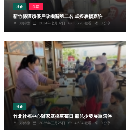
社會
生活
新竹縣獲績優戶政機關第二名 卓揆表揚嘉許
鄭銘德
2024年七月02日
6,720 觀看
0 分享
社會
竹北社福中心辦家庭採草莓日 籲兒少發展重陪伴
鄭銘德
2025年三月25日
4,634 觀看
0 分享