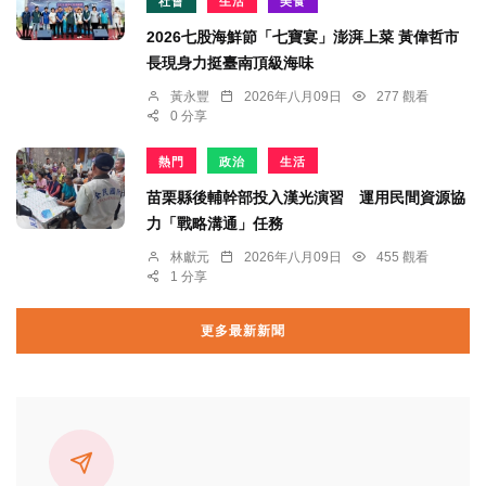
社會
生活
美食
2026七股海鮮節「七寶宴」澎湃上菜 黃偉哲市
長現身力挺臺南頂級海味
黃永豐
2026年八月09日
277 觀看
0 分享
熱門
政治
生活
苗栗縣後輔幹部投入漢光演習 運用民間資源協
力「戰略溝通」任務
林獻元
2026年八月09日
455 觀看
1 分享
更多最新新聞