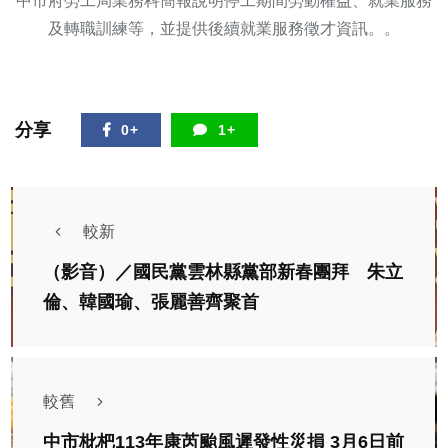
中市府勞工局業務科簡報說明停工期間勞動權益、就業服務
及轉職訓練等，並提供後續就業服務徵才資訊。。
分享
0+
1+
較新
（影音）／國民黨雲林縣黨部新春團拜 朱立
倫、韓國瑜、張麗善齊聚首
較舊
中市枇杷113年康芮颱風遲發性災損 3月6日前