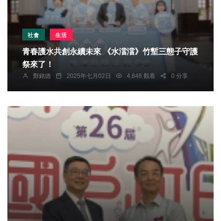
社會
生活
青春護水共創永續未來 《水澢澢》竹塹三態子守護
祭來了！
鄭銘德
2025年七月02日
4,846 觀看
0 分享