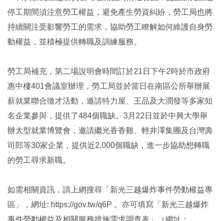
停工期間須注意勞工權益，避免產生勞資糾紛，勞工局也將
持續關注受影響勞工的需求，協助勞工瞭解如何維護自身勞
動權益，並積極提供轉職及訓練服務。
勞工局補充，第二場說明會時間訂於21日下午2時於市政府
惠中樓401會議室辦理，勞工局並於當日在南區公所舉辦展
薪就業聯合徵才活動，邀請特力屋、王品及大潤發等多家知
名企業參與，提供了484個職缺。3月22日並於中興大學舉
辦大型就業博覽會，邀請繼光香香雞、輕井澤集團及台灣壽
司郎等30家企業，提供近2,000個職缺，進一步協助想轉職
的勞工尋求新職。
如需相關資訊，請上網搜尋「新光三越爆炸事件勞動權益專
區」，網址: https://gov.tw/q6P 。亦可填寫「新光三越爆炸
事件勞動權益及相關服務措施需求調查表」（網址：