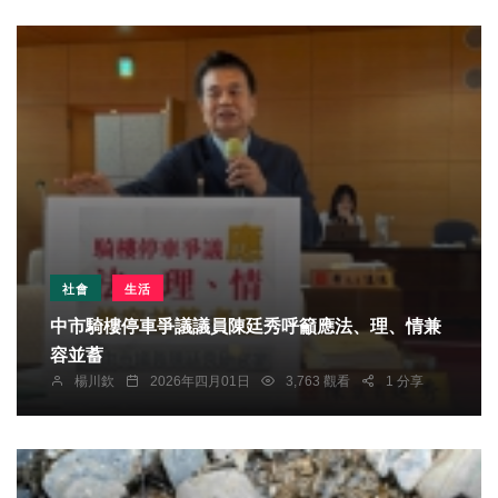
社會
生活
中市騎樓停車爭議議員陳廷秀呼籲應法、理、情兼
容並蓄
楊川欽
2026年四月01日
3,763 觀看
1 分享