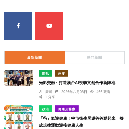
最新新聞
熱門新聞
影視
兩岸
光影交融 · 打造漢台AI視聽文創合作新陣地
康嵐
2026年八月08日
466 觀看
1 分享
政治
健康及醫療
「爸」氣迎健康！中市衛生局邀爸爸動起來 養
成規律運動迎接健康人生