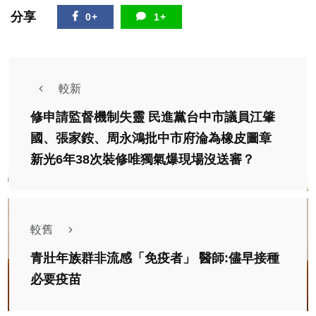
分享
0+
1+
較新
修申請監督機制失靈 民進黨台中市議員江肇
國、張家銨、周永鴻批中市府淪為橡皮圖章
新光6年38次裝修唯獨氣爆現場沒送審？
較舊
青壯年族群非流感「免疫者」 醫師:儘早接種
必要疫苗