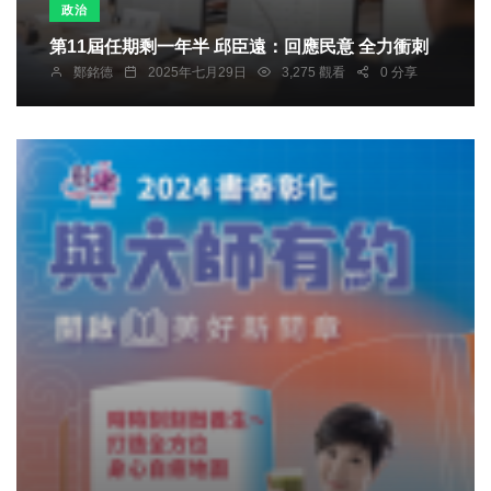
政治
第11屆任期剩一年半 邱臣遠：回應民意 全力衝刺
鄭銘德
2025年七月29日
3,275 觀看
0 分享