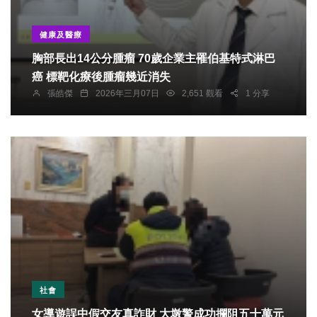
健康及醫療
胸部長出14公分腫瘤 70歲企業主罹伯基特式淋巴
癌 標靶化療後腫瘤幾近消失
張皓傑
2026年三月07日
2,651 觀看
1 分享
社會
女導遊誤中假交友真詐財 大墩警成功攔阻五十萬元