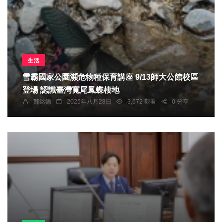
生活
雪霸國家公園瀕危物種保育講座 9/13師大公館校區
登場 認識臺灣寬尾鳳蝶棲地
鄭銘德
2025年八月28日
3,672 觀看
0 分享