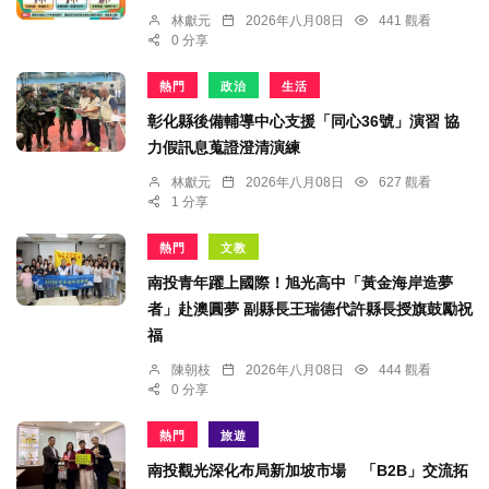
林獻元
2026年八月08日
441 觀看
0 分享
熱門
政治
生活
彰化縣後備輔導中心支援「同心36號」演習 協
力假訊息蒐證澄清演練
林獻元
2026年八月08日
627 觀看
1 分享
熱門
文教
南投青年躍上國際！旭光高中「黃金海岸造夢
者」赴澳圓夢 副縣長王瑞德代許縣長授旗鼓勵祝
福
陳朝枝
2026年八月08日
444 觀看
0 分享
熱門
旅遊
南投觀光深化布局新加坡市場 「B2B」交流拓