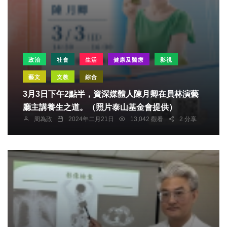
政治
社會
生活
健康及醫療
影視
藝文
文教
綜合
3月3日下午2點半，資深媒體人陳月卿在員林演藝
廳主講養生之道。（照片泰山基金會提供）
周為政
2024年二月21日
13,042 觀看
2 分享