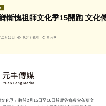
合
鹿谷鄉慚愧祖師文化季15開跑 文
5年二月15日
6,347 觀看
0 分享
祖師文化季」將於2月15日至16日於鹿谷鄉農會茶葉文