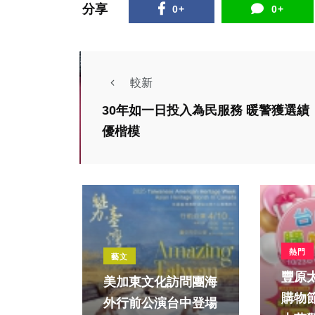
分享
0+
0+
較新
30年如一日投入為民服務 暖警獲選績
優楷模
熱門
藝文
豐原
美加東文化訪問團海
購物節同
外行前公演台中登場