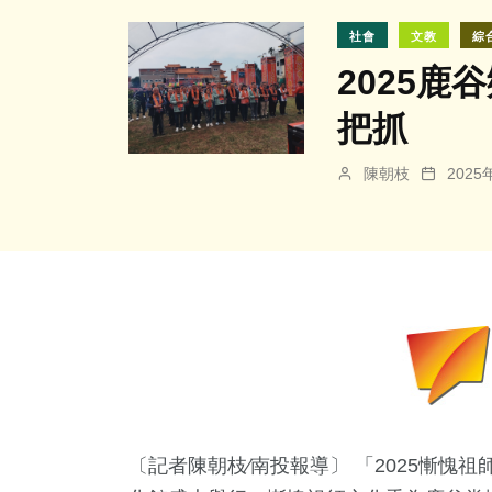
社會
文教
綜
2025
把抓
陳朝枝
202
〔記者陳朝枝∕南投報導〕 「2025慚愧