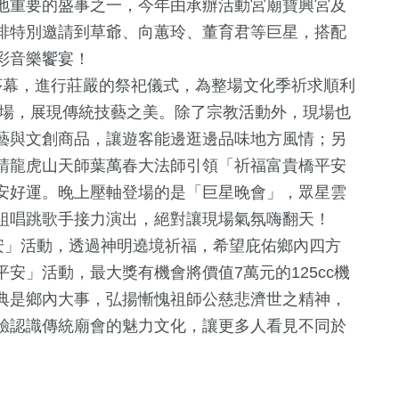
地重要的盛事之一，今年由承辦活動宮廟寶興宮及
排特別邀請到草爺、向蕙玲、董育君等巨星，搭配
彩音樂饗宴！
幕，進行莊嚴的祭祀儀式，為整場文化季祈求順利
登場，展現傳統技藝之美。除了宗教活動外，現場也
藝與文創商品，讓遊客能邊逛邊品味地方風情；另
請龍虎山天師葉萬春大法師引領「祈福富貴橋平安
安好運。晚上壓軸登場的是「巨星晚會」，眾星雲
組唱跳歌手接力演出，絕對讓現場氣氛嗨翻天！
+
38
+
385
+
7
+
11
+
安」活動，透過神明遶境祈福，希望庇佑鄉內四方
兩岸
綜合
海峽論壇專區
司法放大鏡
安」活動，最大獎有機會將價值7萬元的125cc機
典是鄉內大事，弘揚慚愧祖師公慈悲濟世之精神，
驗認識傳統廟會的魅力文化，讓更多人看見不同於
+
5
+
9
+
190
+
18
+
費
綜藝
評論
熱門
2024立委選