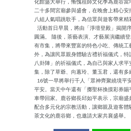
化館盛大舉行，慚愧祖師文化季為鹿谷當
二十多間宮廟參與盛會，在晚會上精心安
八組人氣唱跳歌手，為信眾與遊客帶來精
活動首日早晨，將由「淨壇登殿」揭開序
圓滿。 隨後，茶藝表演、才藝展演繼續
有市集，將帶來豐富的特色小吃、傳統工
外，為讓民眾親身體驗古禮祈福儀式，特
八卦陣」的祈福儀式，為自己與家人求平
集，除了草爺、向蕙玲、董玉君，還有多
+
229
+
0
+
613
16號一早將舉行千人「眾神齊聚繞境平
唱會
旅遊
2023金鐘獎
政治
平安。當天中午還有「擲聖杯換摸彩券賜平
車帶回家。鹿谷鄉長邱如平表示，宗廟盛
配合多元化的宗教活動，讓鄉親及遊客體
140
+
274
茶文化的鹿谷鄉，也邀請大家共襄盛舉。
藝文
財經及消