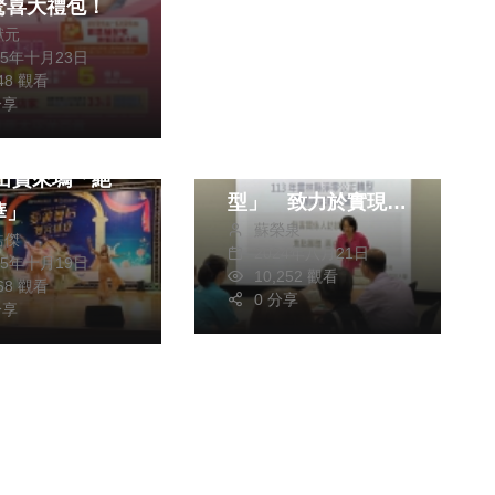
驚喜大禮包！
獻元
25年十月23日
生活
文教
548 觀看
綜合
分享
健康及醫療
雲科大攜手雲縣府推
慈濟醫院慈姝病
動「淨零公正轉
舞出寶來塢「絕
型」 致力於實現無
華」
蘇榮泉
人被遺落的綠色未來
皓傑
2024年八月21日
25年十月19日
10,252 觀看
868 觀看
0 分享
分享