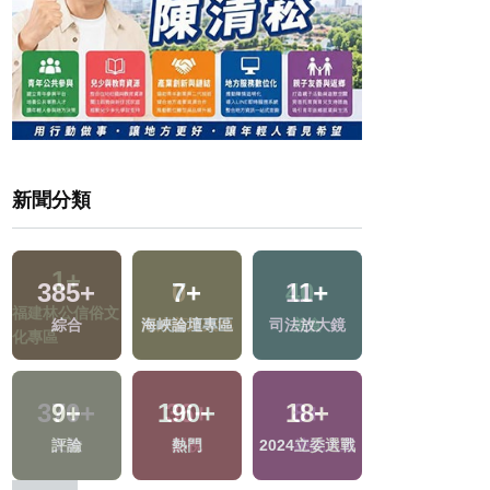
新聞分類
1
+
21
+
0
+
40
+
福建林公信俗文
兩岸道教文化交
兩岸藝苑天地
美食
化專區
流專區
2
+
370
+
36
+
8
+
兩岸佛教文化交
戰
文教
影視
2024總統大選
流專區