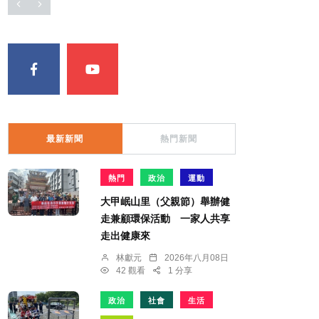
最新新聞
熱門新聞
熱門
政治
運動
大甲岷山里（父親節）舉辦健
走兼顧環保活動 一家人共享
走出健康來
林獻元
2026年八月08日
42 觀看
1 分享
政治
社會
生活