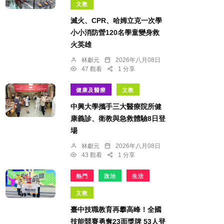
文教
滅火、CPR、哈姆立克一次學
小小消防營120名學童變身救
火英雄
林獻元
2026年八月08日
47 觀看
1 分享
健康及醫療
文教
中興大學攜手三大醫療院所健
康義診、衛教與急救體驗8日登
場
林獻元
2026年八月08日
43 觀看
1 分享
熱門
政治
生活
文教
臺中技職教育再攀高峰！全國
技能競賽勇奪23面獎牌 53人登