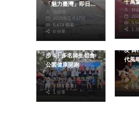
十萬
「魅力臺灣」即日起
林
張皓傑
線上免費索票
20
2025年三月17日
3,
5,674 觀看
1 
社會
0 分享
運動
文教
台中
中市國小普及化大跑
友 
步 4千多名師生都會
代風
公園健康開跑
張
林獻元
20
2024年十二月25日
2,
5,555 觀看
0 
1 分享