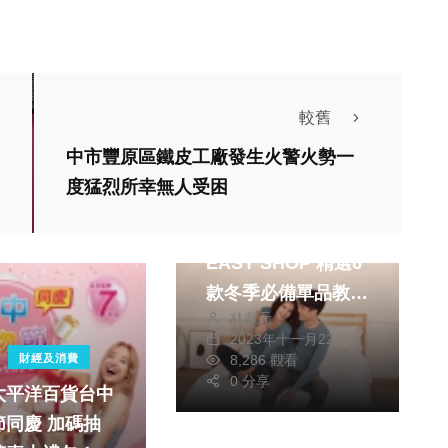
較舊
中市豐原區鐵皮工廠發生火警火勢一
熱門
健康及醫療
度猛烈所幸無人受困
財經及消費
由內到外搭配提案！
EASY SHOP 精選6
款冬季必備單品教你
林獻元
穿出高級時髦感
2023年十一月22日
8,286 觀看
財經及消費
0 分享
太平洋百貨台中
慶 加碼抽