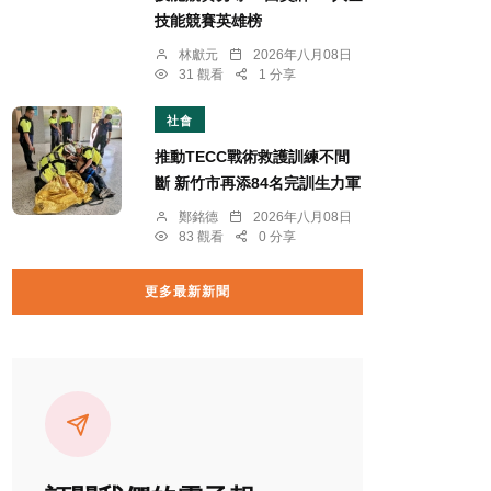
技能競賽英雄榜
林獻元
2026年八月08日
31 觀看
1 分享
社會
推動TECC戰術救護訓練不間
斷 新竹市再添84名完訓生力軍
鄭銘德
2026年八月08日
83 觀看
0 分享
更多最新新聞