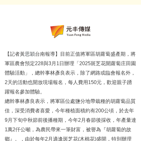
【記者黃
思穎
台南報導】目前正值將軍區胡蘿蔔盛產期，將
軍區農會預定228與3月1日辦理「2025斑芝花開蘿蔔庄田園
體驗活動」，總幹事林彥良表示，除了網路或臨會報名外，
2天的活動也開放現場報名，每人費用150元，歡迎親子踴
躍報名參加體驗。
總幹事林彥良表示，將軍區位處鹽分地帶栽種的胡蘿蔔品質
佳，深受消費者喜愛，今年種植面積約有200公頃，於去年
9月下旬中秋節前後播種期，今年2月春節後採收，年產量達
1萬2仟公噸，為農民帶來一筆財富，被譽為『胡蘿蔔的故
鄉』。，由於每年2月適逢斑芝花(木棉花)盛開，特別辦理