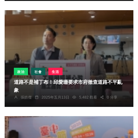
政治
社會
生活
道路不是補丁布！邱愛珊要求市府徹查道路不平亂
象
張皓傑
2025年五月13日
5,482 觀看
0 分享