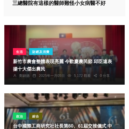
三總醫院有這樣的醫師難怪小女病醫不好
生活
財經及消費
新竹市農會整體表現亮麗 今歡慶農民節 邱臣遠表
揚十大傑出農民
鄭銘德
2025年一月05日
5,172 觀看
0 分享
政治
綜合
台中國際工商研究社社長第60、61屆交接儀式 中