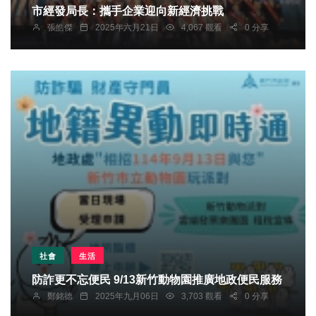
市經發局長：攜手企業迎向新經濟挑戰
張皓傑
2025年六月21日
4,067 觀看
0 分享
社會
生活
防詐更不忘便民 9/13新竹動物園推廣地政便民服務
鄭銘德
2025年九月06日
3,703 觀看
0 分享