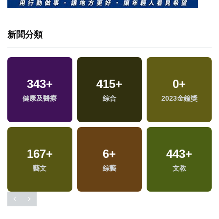
新聞分類
343
+
415
+
0
+
專
福
健康及醫療
綜合
2023金鐘獎
區
167
+
6
+
443
+
藝文
綜藝
文教