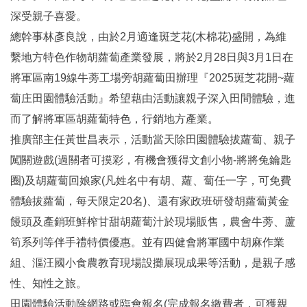
深受親子喜愛。
總幹事林彥良說，由於2月適逢斑芝花(木棉花)盛開，為維
繫地方特色作物胡蘿蔔產業發展，將於2月28日與3月1日在
將軍區南19線牛蒡工場旁胡蘿蔔田辦理『2025斑芝花開~蘿
蔔庄田園體驗活動』希望藉由活動讓親子深入田間體驗，進
而了解將軍區胡蘿蔔特色，行銷地方產業。
推廣部主任黃世昌表示，活動當天除田園體驗拔蘿蔔、親子
闖關遊戲(過關者可摸彩，有機會獲得文創小物-將將兔鑰匙
圈)及胡蘿蔔回娘家(凡姓名中有胡、蘿、蔔任一字，可免費
體驗拔蘿蔔，每天限定20名)、還有家政班研發胡蘿蔔黃金
饅頭及產銷班鮮榨甘甜胡蘿蔔汁於現場販售，農會牛蒡、蘆
筍系列等伴手禮特價優惠。並有四健會將軍國中胡麻作業
組、漚汪國小食農教育現場設攤展現成果等活動，是親子感
性、知性之旅。
田園體驗活動除網路或臨會報名(完成報名繳費者，可獲親