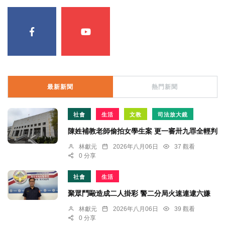
最新新聞
熱門新聞
社會
生活
文教
司法放大鏡
陳姓補教老師偷拍女學生案 更一審卅九罪全輕判
林獻元
2026年八月06日
37 觀看
0 分享
社會
生活
聚眾鬥毆造成二人掛彩 警二分局火速連逮六嫌
林獻元
2026年八月06日
39 觀看
0 分享