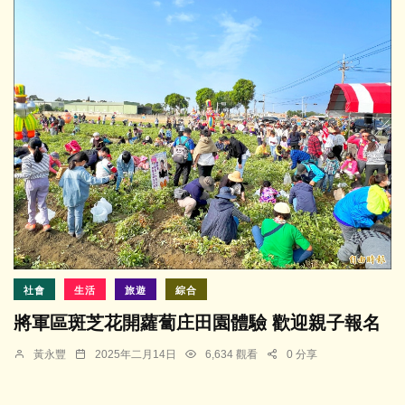
社會
生活
旅遊
綜合
將軍區斑芝花開蘿蔔庄田園體驗 歡迎親子報名
黃永豐
2025年二月14日
6,634 觀看
0 分享