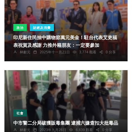
政治
財經及消費
印尼新住民抽中購物節萬元美金！駐台代表艾吏福
表祝賀及感謝 力推外籍朋友：一定要參加
林獻元
2025年十一月21日
3,774 觀看
0 分享
社會
中市警二分局破獲販毒集團 逮捕六嫌查扣大批毒品
林獻元
2023年九月26日
6,839 觀看
0 分享