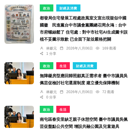
政治
財經及消費
都發局住宅發展工程處政風室文宣出現疑似中國
國徽 民進黨台中市議會黨團總召周永鴻：台中
市府螺絲鬆了 住宅處：對中市社宅AI生成圖卡誤
植不妥圖示致歉 已全面下架並嚴格把關
林獻元
2026年八月06日
169 觀看
1 分享
政治
生活
財經及消費
無障礙房型應回歸照顧真正需求者 臺中市議員吳
佩芸促檢討社宅選屋制度 建立優先保障機制
林獻元
2026年八月06日
72 觀看
0 分享
政治
生活
南屯區春安里缺乏親子休憩空間 臺中市議員吳佩
芸促盤點公共空間 增設共融公園及兒童遊具