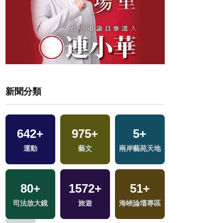
新聞分類
642
+
975
+
5
+
4206
+
運動
藝文
兩岸藝苑天地
政治
80
+
1572
+
51
+
38
+
司法放大鏡
旅遊
海峽論壇專區
綜藝