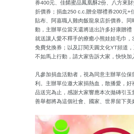
券400元、佳餚蜜品鳳凰酥2份、八方來
折價券；捐血250 c.c.贈全聯禮券20
貼布、阿嘉職人雞肉飯龍泉店折價券。同
動，主辦單位當天還將送出許多好康贈禮
就送讓人愛不釋手的療癒小熊娃娃毛巾，3
免費兌換券；以及訂閱天圓文化YT頻道
不如馬上行動，請大家告訴大家，快快加
凡參加捐血活動者，視為同意主辦單位保
利。主辦單位邀大家捐熱血，散播愛，好
品送完為止，感謝大家響應本次拋磚引玉
善舉都將為這個社會、國家、世界留下美