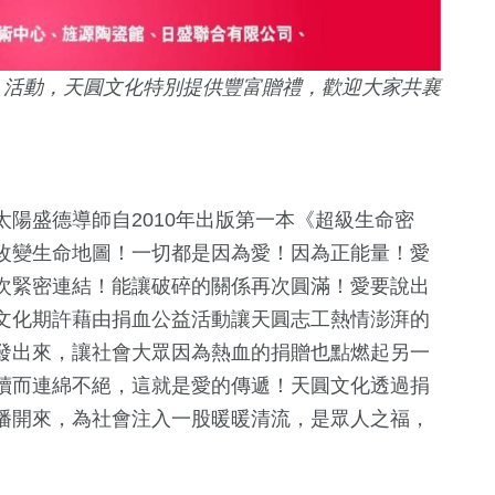
」活動，天圓文化特別提供豐富贈禮，歡迎大家共襄
陽盛德導師自2010年出版第一本《超級生命密
改變生命地圖！一切都是因為愛！因為正能量！愛
次緊密連結！能讓破碎的關係再次圓滿！愛要說出
文化期許藉由捐血公益活動讓天圓志工熱情澎湃的
發出來，讓社會大眾因為熱血的捐贈也點燃起另一
續而連綿不絕，這就是愛的傳遞！天圓文化透過捐
播開來，為社會注入一股暖暖清流，是眾人之福，