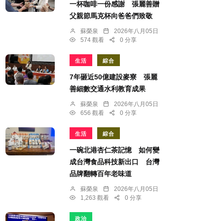
一杯咖啡一份感謝 張麗善贈
父親節馬克杯向爸爸們致敬
蘇榮泉
2026年八月05日
574 觀看
0 分享
生活
綜合
7年砸近50億建設麥寮 張麗
善細數交通水利教育成果
蘇榮泉
2026年八月05日
656 觀看
0 分享
生活
綜合
一碗北港杏仁茶記憶 如何變
成台灣食品科技新出口 台灣
品牌翻轉百年老味道
蘇榮泉
2026年八月05日
1,263 觀看
0 分享
政治