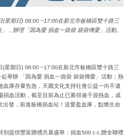
星期日) 08:00 ~17:00在新北市板橋區雙十路三
站」，辦理「因為愛 捐血一袋袋 袋袋傳愛」活動。
星期日) 08:00 ~17:00在新北市板橋區雙十路三
一起舉辦 「因為愛 捐血一袋袋 袋袋傳愛」活動；熱
+
2583
+
5
+
1911
+
地血庫存量告急，天圓文化支持社會公益一向不遺
文教
2023金鐘獎
財經及消費
場捐血活動，截至目前為止已募得逾千袋熱血，成
再次出發，前進板橋捐血站！送愛盈血庫，點燃生命
9
+
44
+
1327
+
福建林公信俗文
演唱會
熱門
化專區
提供豐富贈禮共襄盛舉：捐血500 c.c.贈全聯禮