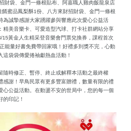
財招財袋、金門一條根貼布、阿嘉職人雞肉飯龍泉店
0元+佳餚蜜品鳳梨酥1份、八方來財招財袋、金門一條根
時為誠摯感謝大家踴躍參與響應此次愛心公益活
：精美音樂卡、可愛造型汽球、打卡社群網站分享
/15黃金人生精采登音樂會門票兌換券，課程首次
，正能量好書免費帶回家哦！好禮多到獎不完，心動
入這袋袋傳愛捲袖獻熱血活動！
留隨時修正、暫停、終止或解釋本活動之最終權
禮感謝！早鳥民眾有更多豐富贈禮，數量有限的禮
愛心公益活動。在動盪不安的世局中，您的每一個
好的印記！