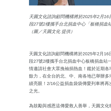
天圓文化諮詢顧問機構將於2025年2月16日(
段27號2樓攜手台北捐血中心「板橋捐血
（圖／天圓文化 提供）
天圓文化諮詢顧問機構將於2025年2月16日(
段27號2樓攜手台北捐血中心板橋捐血站
55
+
57
+
265
+
2186
+
5256
情邀請社會大眾挽袖捐熱血！鑑於近期各
活
2024總統大選
兩岸
健康及醫療
社會
餘力，在全台的北、中、南各地已舉辦多
績亮眼！2/16公益捐血袋袋傳愛列車將
之光。
48
+
254
+
129
+
合
影視
2024立委選戰
為鼓勵與感恩這傳愛救人善舉，天圓文化特別