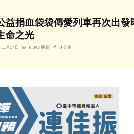
公益捐血袋袋傳愛列車再次出發
燃生命之光
5年二月14日
6,348 觀看
0 分享