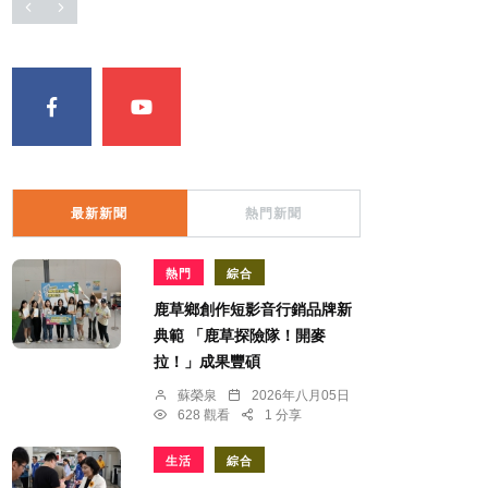
最新新聞
熱門新聞
熱門
綜合
鹿草鄉創作短影音行銷品牌新
典範 「鹿草探險隊！開麥
拉！」成果豐碩
蘇榮泉
2026年八月05日
628 觀看
1 分享
生活
綜合