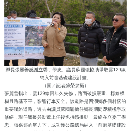
縣長張麗善感謝立委丁學忠、議員蘇國瓏協助爭取雲129線
納入前瞻基礎建設計畫。
（圖／記者蘇榮泉攝）
張麗善指出，雲129線因年久失修，路面破損嚴重、標線模
糊且路基不平，影響行車安全。該道路是四湖鄉多個村落的
重要聯絡道路，過去由議員蘇國瓏擔任鄉長期間即積極爭取
修繕，現任鄉長吳勁葦上任後也持續推動，最終在立委丁學
忠、張嘉郡的努力下，成功獲公路總局納入「前瞻基礎建設