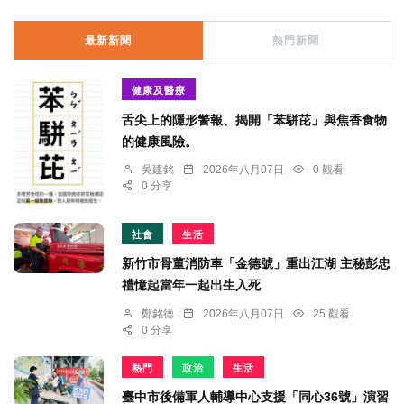
最新新聞
熱門新聞
健康及醫療
舌尖上的隱形警報、揭開「苯駢芘」與焦香食物
的健康風險。
吳建銘
2026年八月07日
0 觀看
0 分享
社會
生活
新竹市骨董消防車「金德號」重出江湖 主秘彭忠
禮憶起當年一起出生入死
鄭銘德
2026年八月07日
25 觀看
0 分享
熱門
政治
生活
臺中市後備軍人輔導中心支援「同心36號」演習