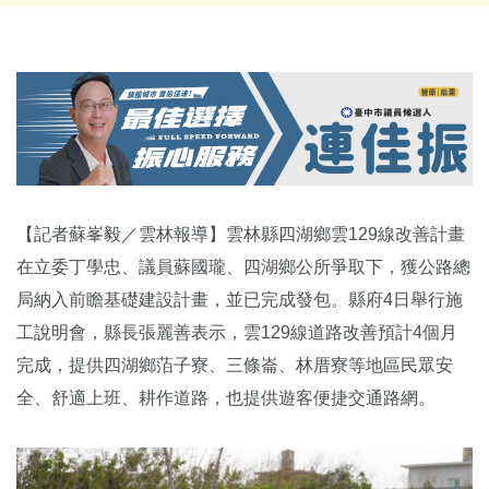
【記者蘇峯毅／雲林報導】雲林縣四湖鄉雲129線改善計畫
在立委丁學忠、議員蘇國瓏、四湖鄉公所爭取下，獲公路總
局納入前瞻基礎建設計畫，並已完成發包。縣府4日舉行施
工說明會，縣長張麗善表示，雲129線道路改善預計4個月
完成，提供四湖鄉萡子寮、三條崙、林厝寮等地區民眾安
全、舒適上班、耕作道路，也提供遊客便捷交通路網。