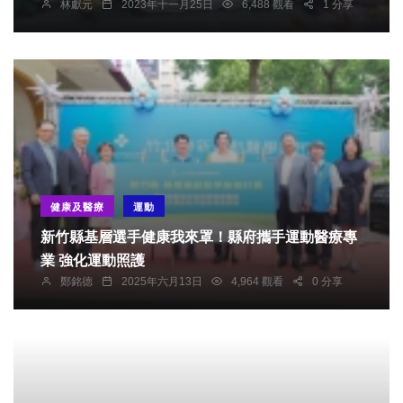
林獻元
2023年十一月25日
6,488 觀看
1 分享
健康及醫療
運動
新竹縣基層選手健康我來罩！縣府攜手運動醫療專
業 強化運動照護
鄭銘德
2025年六月13日
4,964 觀看
0 分享