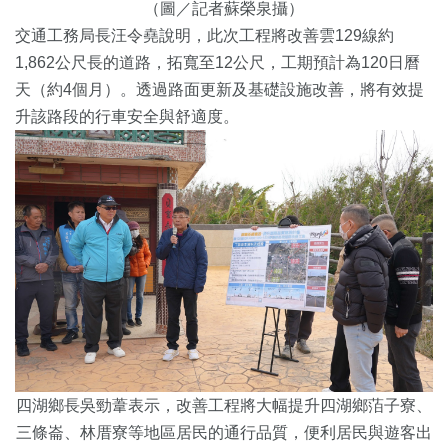
（圖／記者蘇榮泉攝）
交通工務局長汪令堯說明，此次工程將改善雲129線約
1,862公尺長的道路，拓寬至12公尺，工期預計為120日曆
天（約4個月）。透過路面更新及基礎設施改善，將有效提
升該路段的行車安全與舒適度。
四湖鄉長吳勁葦表示，改善工程將大幅提升四湖鄉萡子寮、
三條崙、林厝寮等地區居民的通行品質，便利居民與遊客出