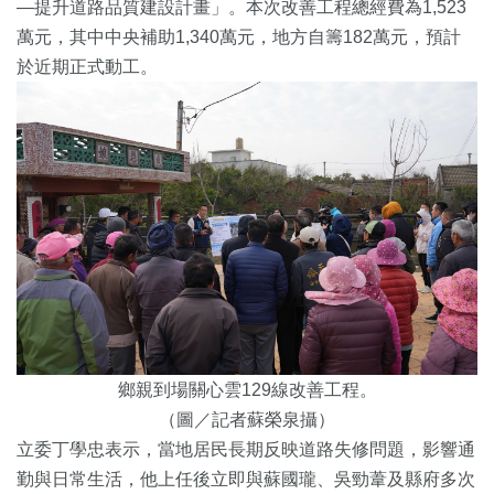
—提升道路品質建設計畫」。本次改善工程總經費為1,523
萬元，其中中央補助1,340萬元，地方自籌182萬元，預計
於近期正式動工。
鄉親到場關心雲129線改善工程。
（圖／記者蘇榮泉攝）
立委丁學忠表示，當地居民長期反映道路失修問題，影響通
勤與日常生活，他上任後立即與蘇國瓏、吳勁葦及縣府多次