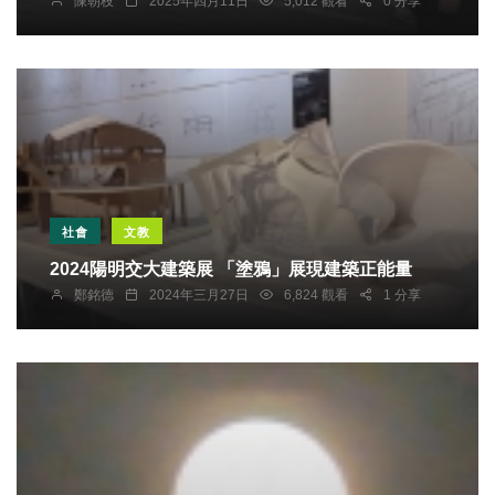
陳朝枝
2025年四月11日
5,012 觀看
0 分享
社會
文教
2024陽明交⼤建築展 「塗鴉」展現建築正能量
鄭銘德
2024年三月27日
6,824 觀看
1 分享