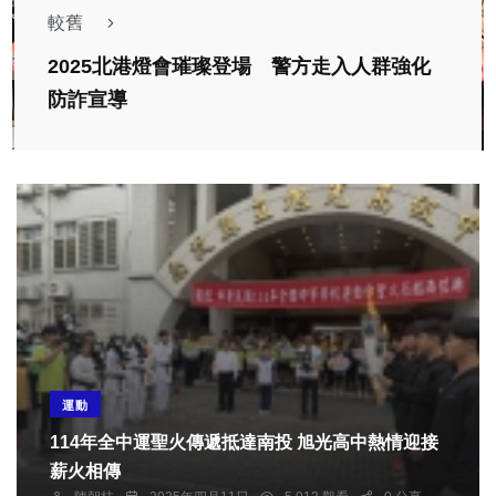
較舊
2025北港燈會璀璨登場 警方走入人群強化
防詐宣導
運動
114年全中運聖火傳遞抵達南投 旭光高中熱情迎接
薪火相傳