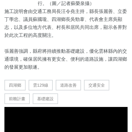
行。（圖／記者蘇榮泉攝）
施工說明會由交通工務局長汪令堯主持，縣長張麗善、立委
丁學忠、議員蘇國瓏、四湖鄉長吳勁葦、代表會主席吳顯
志，以及多位地方代表、村長和居民共同出席，顯示各界對
於此次工程的高度關注。
張麗善強調，縣府將持續推動基礎建設，優化雲林縣內的交
通環境，確保居民擁有更安全、便利的道路設施，讓四湖鄉
的發展更加順遂。
四湖鄉
雲129線
道路改善
交通安全
前瞻計畫
基礎建設