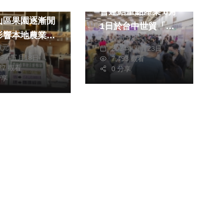
災損救助一再發
會連結重點產業 6月
山區果園逐漸閒
1日於台中世貿「智
影響本地農業生
林獻元
慧」登場
獻元
2024年五月23日
26年五月18日
7,493 觀看
張玉嬿等要求在
277 觀看
0 分享
區設立山區果樹
分享
中心，轉型成
色新創產業」
府：智慧科技多
推農業轉
升果農韌性