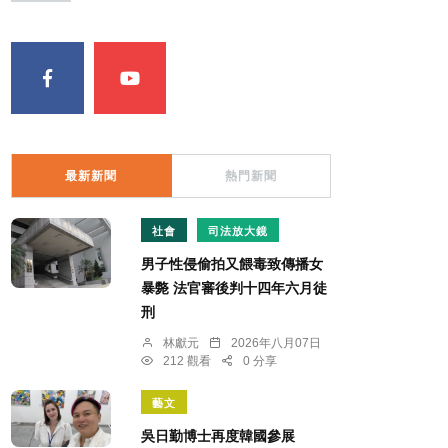
最新新聞
熱門新聞
社會
司法放大鏡
男子性侵偷拍又餵毒致傳播女
暴斃 法官審後判十四年六月徒
刑
林獻元
2026年八月07日
212 觀看
0 分享
藝文
吳日勤博士再度韓國參展