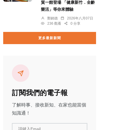
貿一館登場 「健康新竹．全齡
樂活」等你來體驗
鄭銘德
2026年八月07日
236 觀看
0 分享
更多最新新聞
訂閱我們的電子報
了解時事、接收新知、在家也能當個
知識通！
請鍵入Email