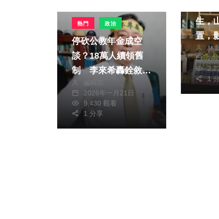
荔枝
生，
熱門
政治
置，
停砍公教年金成空
林
產力 民進黨台中市
談？18萬人續領舊
20
議員
2,
制 李來希轟銓敘部
太平
1 
編輯部
拖延「噁心至極」
2026年一月21日
服務
9,430 觀看
「綠
1 分享
中市
方位布局 
型提