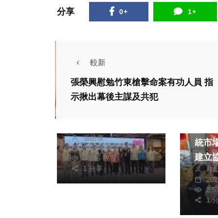
分享
0+
1+
較新
政治
生活
張榮興慰勉竹東槍擊命案有功人員 指
政治
溫馨五月感恩登場
示揪出幕後主謀及共犯
大甲區表揚模範母親
財經及
及孝行楷模傳遞愛與
中市
張皓傑
孝道
統市
2026年四月24日
建立
2,145 觀看
1 分享
林
定
20
2,
1 
政治