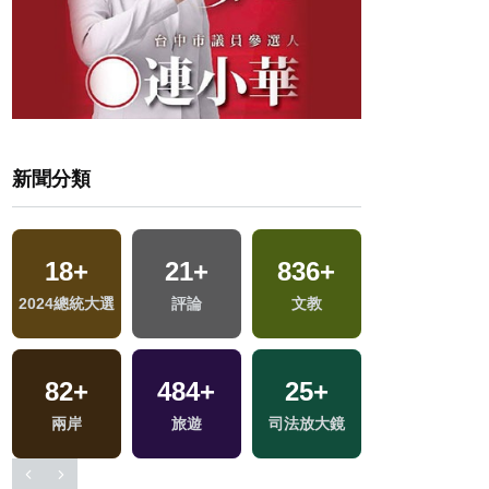
新聞分類
619
+
2027
+
1
+
316
+
財經及消費
生活
兩岸藝苑天地
藝文
40
+
11
+
1622
+
2024立委選戰
綜藝
社會