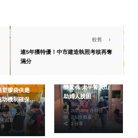
較舊
連5年獲特優！中市建造執照考核再奪
生活
滿分
社會
消費
電動代步沒電卡山區
府跨機關稽查傳
釀驚魂 太平警入山
場塑膠袋供應
助婦人脫困
協助機制確保穩
張皓傑
獻元
2025年十月03日
26年四月04日
2,539 觀看
574 觀看
1 分享
財經及消費
文教
分享
財經及消費
中部最大場就業博覽