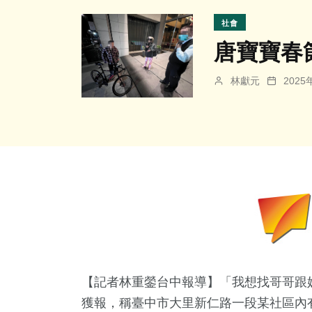
社會
唐寶寶春
林獻元
202
【記者林重鎣台中報導】「我想找哥哥跟姊
獲報，稱臺中市大里新仁路一段某社區內