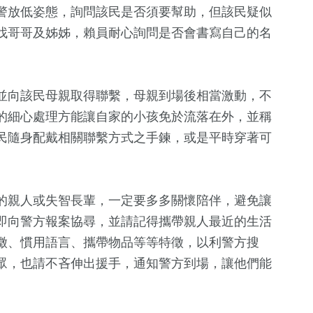
警放低姿態，詢問該民是否須要幫助，但該民疑似
找哥哥及姊姊，賴員耐心詢問是否會書寫自己的名
並向該民母親取得聯繫，母親到場後相當激動，不
的細心處理方能讓自家的小孩免於流落在外，並稱
民隨身配戴相關聯繫方式之手鍊，或是平時穿著可
+
208
+
18
+
21
+
836
+
運動
2024總統大選
評論
文教
的親人或失智長輩，一定要多多關懷陪伴，避免讓
即向警方報案協尋，並請記得攜帶親人最近的生活
徵、慣用語言、攜帶物品等等特徵，以利警方搜
+
1
+
82
+
484
+
25
+
眾，也請不吝伸出援手，通知警方到場，讓他們能
2023金鐘獎
兩岸
旅遊
司法放大鏡