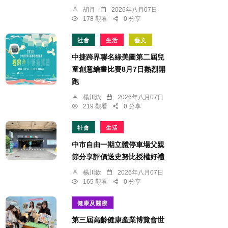
胡月
2026年八月07日
178 觀看
0 分享
社會
生活
藝文
中捷跨界聯名綠美圖第二屆兒
童創意繪畫比賽8月7日熱烈開
跑
楊川欽
2026年八月07日
219 觀看
0 分享
社會
生活
中市自由一期立體停車場父親
節分享評價送史努比授權好禮
楊川欽
2026年八月07日
165 觀看
0 分享
健康及醫療
第三屆高齡健康產業博覽會世