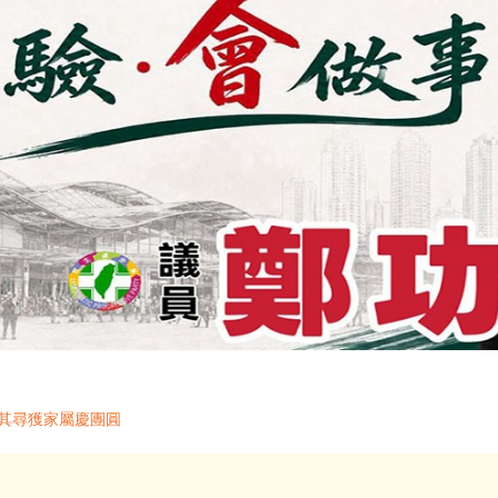
助其尋獲家屬慶團圓