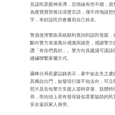
見該民眾眼神呆滯，且情緒有些不穩，員
為唐寶寶而無法清楚言語，僅不停地說想
字，幸好該民仍會書寫自己姓名。
警員使用警政系統順利查詢到該民母親，
斷向警方表達萬分感激與謝意，感謝警方
讚「有你們真好」。警方向其建議可讓該
縫繡聯繫家屬方式。
+
16
+
708
+
14
+
1363
公信俗文
海峽論壇專區
健康及醫療
演唱會
政治
霧峰分局長廖誌銘表示，家中如走失之虞
其獨自出門，如發現行蹤不知去向，可立
5
+
照片及告知警方失蹤人當時穿著、肢體特
6
+
78
+
409
+
816
尋，而街頭上若有發現疑似需要協助的民
兩岸佛教文化交
食
影視
熱門
綜合
流專區
安全返回家人身旁。