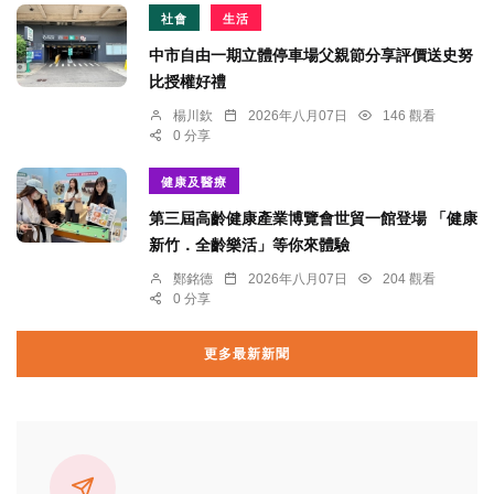
社會
生活
中市自由一期立體停車場父親節分享評價送史努
比授權好禮
楊川欽
2026年八月07日
146 觀看
0 分享
健康及醫療
第三屆高齡健康產業博覽會世貿一館登場 「健康
新竹．全齡樂活」等你來體驗
鄭銘德
2026年八月07日
204 觀看
0 分享
更多最新新聞