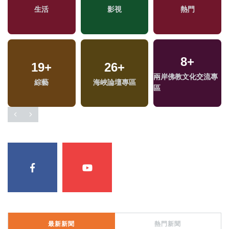
專
生活
影視
熱門
8
+
19
+
26
+
兩岸佛教文化交流專
綜藝
海峽論壇專區
區
最新新聞
熱門新聞