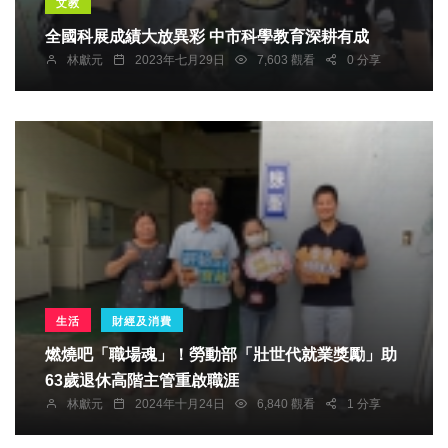
文教
全國科展成績大放異彩 中市科學教育深耕有成
林獻元
2023年七月29日
7,603 觀看
0 分享
生活
財經及消費
燃燒吧「職場魂」！勞動部「壯世代就業獎勵」助
63歲退休高階主管重啟職涯
林獻元
2024年十月24日
6,840 觀看
1 分享