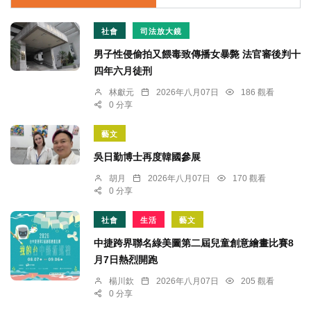
社會
司法放大鏡
男子性侵偷拍又餵毒致傳播女暴斃 法官審後判十
四年六月徒刑
林獻元
2026年八月07日
186 觀看
0 分享
藝文
吳日勤博士再度韓國參展
胡月
2026年八月07日
170 觀看
0 分享
社會
生活
藝文
中捷跨界聯名綠美圖第二屆兒童創意繪畫比賽8
月7日熱烈開跑
楊川欽
2026年八月07日
205 觀看
0 分享