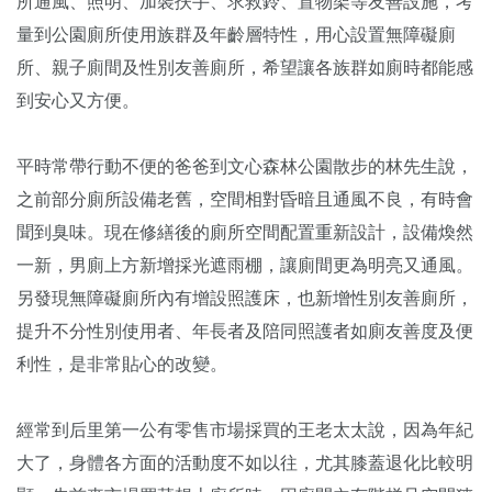
所通風、照明、加裝扶手、求救鈴、置物架等友善設施，考
量到公園廁所使用族群及年齡層特性，用心設置無障礙廁
所、親子廁間及性別友善廁所，希望讓各族群如廁時都能感
到安心又方便。
平時常帶行動不便的爸爸到文心森林公園散步的林先生說，
之前部分廁所設備老舊，空間相對昏暗且通風不良，有時會
聞到臭味。現在修繕後的廁所空間配置重新設計，設備煥然
一新，男廁上方新增採光遮雨棚，讓廁間更為明亮又通風。
另發現無障礙廁所內有增設照護床，也新增性別友善廁所，
提升不分性別使用者、年長者及陪同照護者如廁友善度及便
利性，是非常貼心的改變。
經常到后里第一公有零售市場採買的王老太太說，因為年紀
大了，身體各方面的活動度不如以往，尤其膝蓋退化比較明