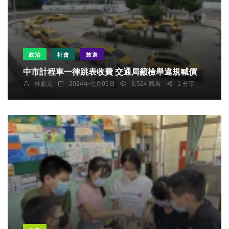
政治
社會
旅遊
中市計程車一律跳表收費 交通局籲檢舉違規喊價
林獻元
2024年七月05日
8,524 觀看
1 分享