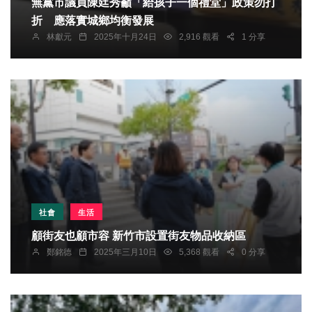
無黨市議員陳廷秀籲「給孩子一個禮堂」政策勿打
折 應落實城鄉均衡發展
林獻元
2025年十月24日
2,916 觀看
1 分享
社會
生活
顧街友也顧市容 新竹市設置街友物品收納區
鄭銘德
2025年三月10日
5,368 觀看
0 分享