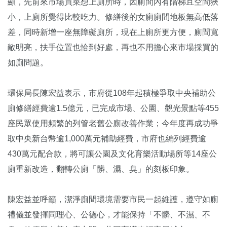
顯，先前來市場買菜想上廁所時，因廁間內有階梯且空間狹
小，上廁所覺得比較吃力。修繕後的女廁廁間地板無高低落
差，同時新增一座無障礙廁所，現在上廁所更方便，廁間寬
敞明亮，扶手位置也恰到好處，再也不用擔心來市場採買的
如廁問題。
環保局長陳宏益表示，市府從108年起積極爭取中央補助公
廁修繕經費逾1.5億元，已完成市場、公園、觀光景點等455
座民眾使用頻繁的列管老舊公廁改善作業；今年度再成功爭
取中央新台幣逾1,000萬元補助經費，市府也編列經費逾
430萬元配合款，將可讓公園及文化育樂活動場所等14座公
廁重新改造，翻轉公廁「髒、濕、臭」的刻板印象。
陳宏益並呼籲，潔淨廁間環境需要市民一起維護，遵守如廁
禮儀並發揮同理心、公德心，才能保持「不髒、不濕、不