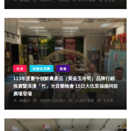
生活
財經及消費
旅遊
113年度臺中領鮮農產品（黃金玉冷筍）品牌行銷
推廣暨浪漫「竹」光音樂晚會 15日大坑里福德祠前
廣場登場
林獻元
2024年六月05日
21,041 觀看
1 分享