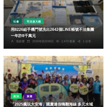
社會
司法放大鏡
用8226組手機門號洗出2642個LINE帳號不法集團
一年詐8千萬元
張皓傑
2026年四月08日
2,470 觀看
1 分享
政治
旅遊
「2025瘋玩大安海」國慶連假嗨翻海線 多元水域