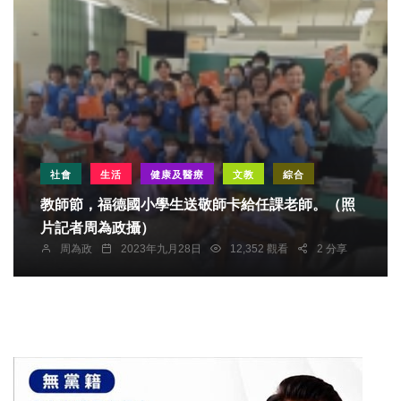
社會
生活
健康及醫療
文教
綜合
教師節，福德國小學生送敬師卡給任課老師。（照
片記者周為政攝）
周為政
2023年九月28日
12,352 觀看
2 分享