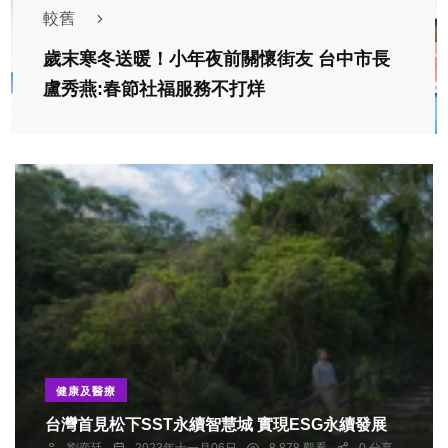
較舊
歲末寒冬送暖！小年夜前關懷街友 台中市長
盧秀燕:春節社福服務不打烊
健康及醫療
台灣首見松下SST永續智慧城 實現ESG永續發展
劉奕廷
2023年十一月06日
8,878 觀看
0 分享