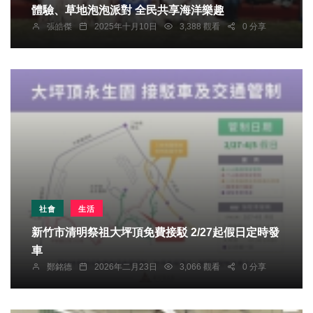
體驗、草地泡泡派對 全民共享海洋樂趣
張皓傑
2025年十月10日
3,388 觀看
0 分享
社會
生活
新竹市清明祭祖大坪頂免費接駁 2/27起假日定時發
車
鄭銘德
2026年二月23日
3,066 觀看
0 分享