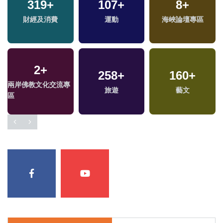
319
+
107
+
8
+
兩
財經及消費
運動
海峽論壇專區
區
2
+
258
+
160
+
兩岸佛教文化交流專
旅遊
藝文
區