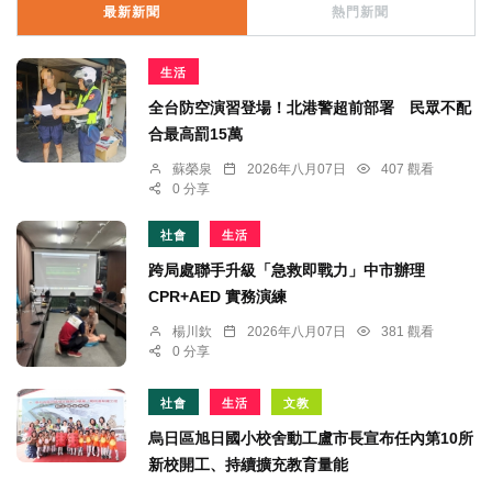
最新新聞
熱門新聞
生活
全台防空演習登場！北港警超前部署 民眾不配
合最高罰15萬
蘇榮泉
2026年八月07日
407 觀看
0 分享
社會
生活
跨局處聯手升級「急救即戰力」中市辦理
CPR+AED 實務演練
楊川欽
2026年八月07日
381 觀看
0 分享
社會
生活
文教
烏日區旭日國小校舍動工盧市長宣布任內第10所
新校開工、持續擴充教育量能