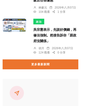
飯店住宿優惠
林獻元
2026年八月07日
104 觀看
1 分享
政治
吳宗憲表示，先談好價錢，再
修法強制。然後告訴你「跟政
府沒關係」
胡月
2026年八月07日
124 觀看
0 分享
更多最新新聞