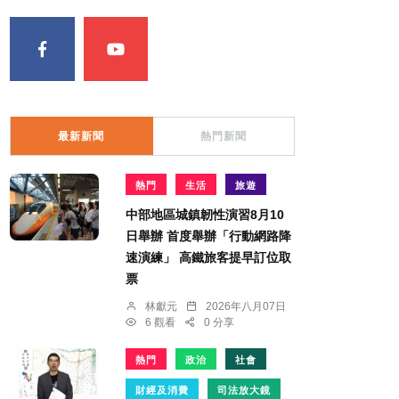
最新新聞
熱門新聞
熱門
生活
旅遊
中部地區城鎮韌性演習8月10
日舉辦 首度舉辦「行動網路降
速演練」 高鐵旅客提早訂位取
票
林獻元
2026年八月07日
6 觀看
0 分享
熱門
政治
社會
財經及消費
司法放大鏡