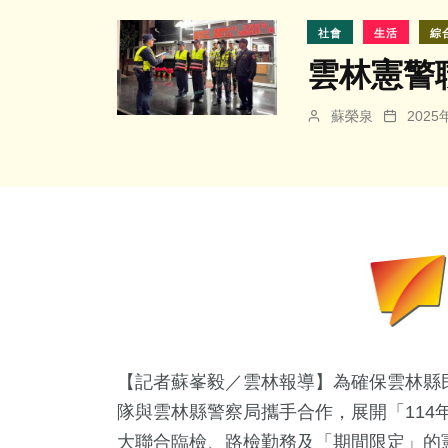
社會
生活
綜
雲林憲警
蘇榮泉
202
【記者蘇峯毅／雲林報導】為確保雲林縣
隊與雲林縣警察局攜手合作，展開「114
大聯合臨檢、路檢勤務及「期間限定」的