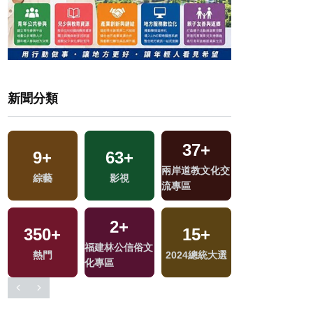
新聞分類
69
+
66
+
1
+
1
+
交
美食
兩岸
2023金鐘獎
兩岸藝苑天地
1651
+
34
+
13
+
504
+
選
生活
2024立委選戰
海峽論壇專區
財經及消費