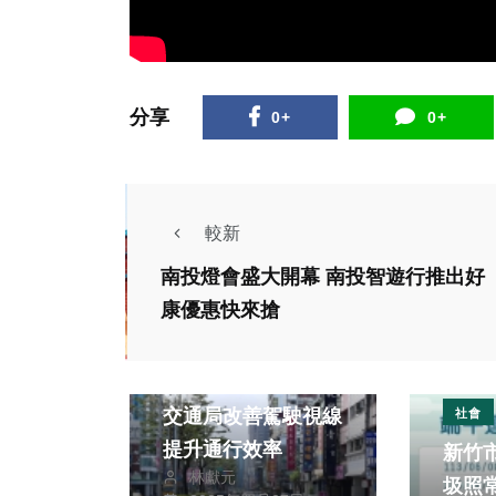
分享
0+
0+
較新
南投燈會盛大開幕 南投智遊行推出好
政治
生活
康優惠快來搶
旅遊
中市中清路車道優化
交通局改善駕駛視線
社會
提升通行效率
新竹
社會
生活
林獻元
圾照
健康及醫療
運動