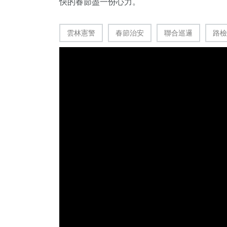
快的春節盡一份心力。
雲林憲警
春節治安
聯合巡邏
路檢