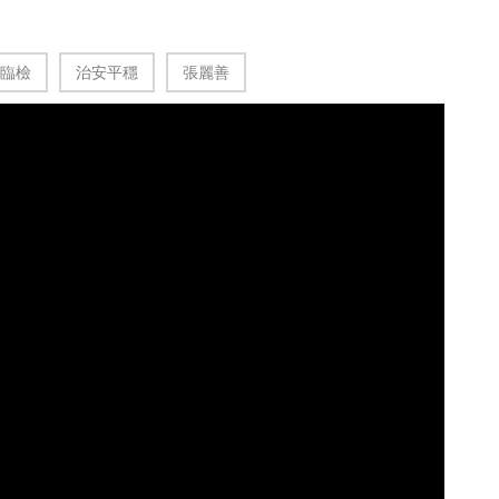
臨檢
治安平穩
張麗善