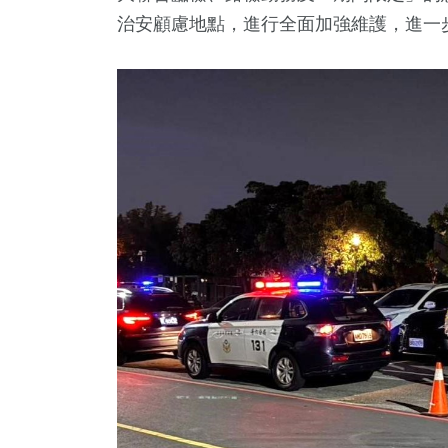
治安顧慮地點，進行全面加強維護，進一
3
+
545
+
1310
+
392
+
659
文
健康及醫療
社會
旅遊
綜合
1
+
169
+
1110
+
教
運動
政治