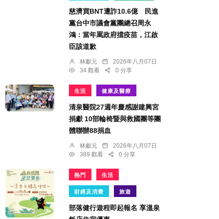
慈濟買BNT遭詐10.6億 民進
黨台中市議會黨團總召周永
鴻：當年罵政府擋疫苗，江啟
臣該道歉
林獻元
2026年八月07日
34 觀看
0 分享
生活
健康及醫療
清泉醫院27週年慶感謝建興宮
捐獻 10部輪椅暨與救國團等團
體聯辦88捐血
林獻元
2026年八月07日
389 觀看
0 分享
熱門
生活
財經及消費
旅遊
部落健行遊程即起報名 享溫泉