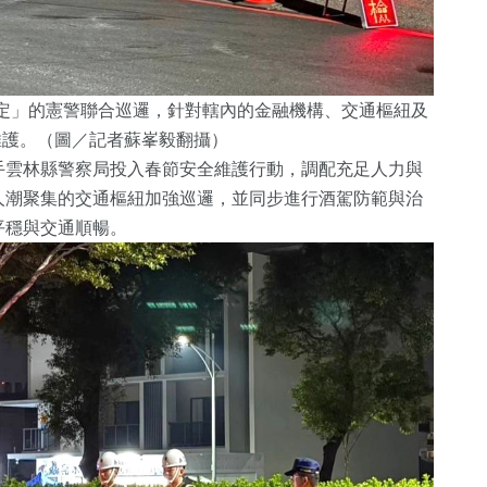
定」的憲警聯合巡邏，針對轄內的金融機構、交通樞紐及
維護。（圖／記者蘇峯毅翻攝）
手雲林縣警察局投入春節安全維護行動，調配充足人力與
人潮聚集的交通樞紐加強巡邏，並同步進行酒駕防範與治
平穩與交通順暢。