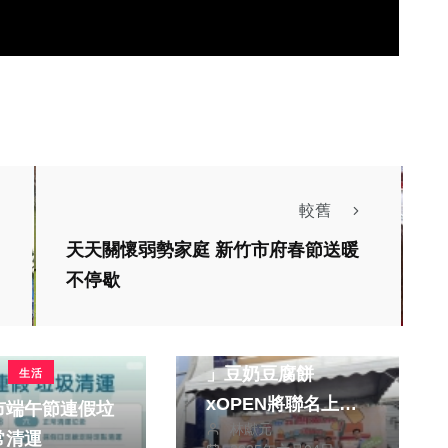
較舊
天天關懷弱勢家庭 新竹市府春節送暖
不停歇
財經及消費
「豆力聯萌 開賣啦!
」豆奶豆腐餅
生活
xOPEN將聯名上市
市端午節連假垃
林獻元
開賣
常清運