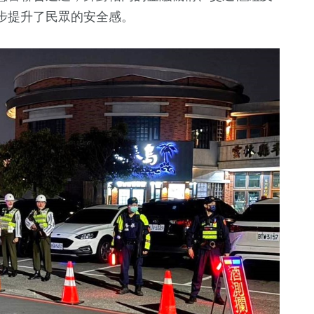
步提升了民眾的安全感。
37
+
+
9
+
63
+
兩岸道教文化
綜藝
影視
流專區
2
+
350
+
15
+
福建林公信俗文
熱門
2024總統大
化專區