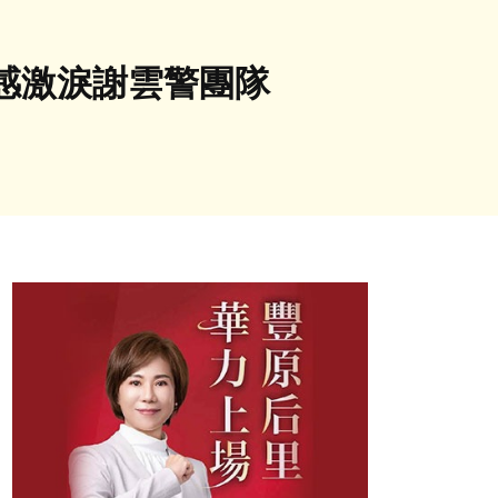
感激淚謝雲警團隊