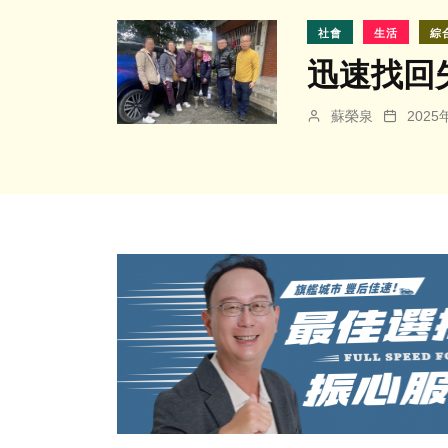
社會
生活
綜
迅速找回
蘇榮泉
202