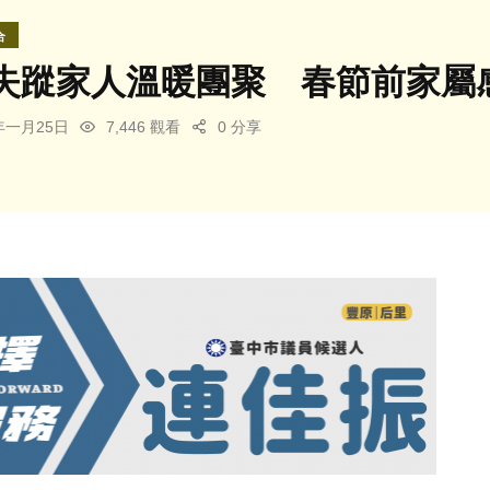
合
失蹤家人溫暖團聚 春節前家屬
5年一月25日
7,446 觀看
0 分享