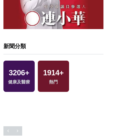
新聞分類
408
+
119
+
8
+
75
+
美食
司法放大鏡
2023金鐘獎
海峽論壇專區
383
+
3722
+
7575
+
84
+
兩岸
文教
社會
2024總統大選