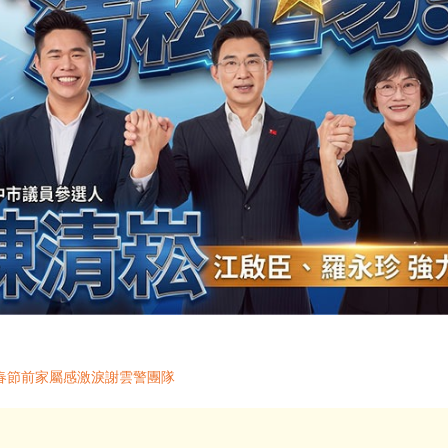
春節前家屬感激淚謝雲警團隊