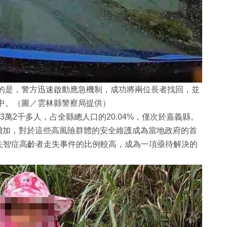
的是，警方迅速啟動應急機制，成功將兩位長者找回，並
中。（圖／雲林縣警察局提供）
3萬2千多人，占全縣總人口的20.04%，僅次於嘉義縣。
增加，對於這些高風險群體的安全維護成為當地政府的首
，失智症高齡者走失事件的比例較高，成為一項亟待解決的