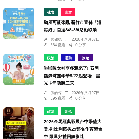
社會
生活
颱風可能來亂 新竹市宣佈「港
港好」首週8/8-8/9活動取消
鄭銘德
2026年八月07日
664 觀看
0 分享
政治
運動
旅遊
啦啦隊女神李多慧來了! 石岡
熱氣球嘉年華8/22起登場 星
光卡司嗨翻三天
張皓傑
2026年八月07日
195 觀看
0 分享
政治
影視
2026金馬經典影展台中場盛大
登場!比利懷德25部名作齊聚台
中 限量好禮回饋影迷