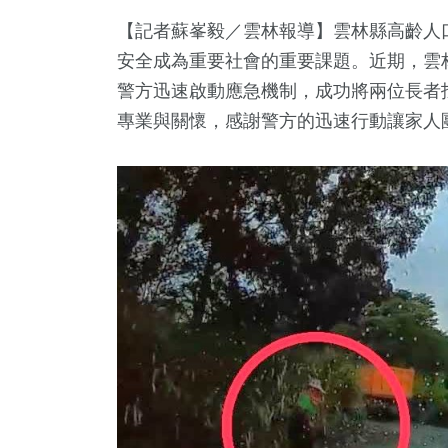
【記者蘇峯毅／雲林報導】雲林縣高齡人
安全成為重要社會的重要課題。近期，雲
警方迅速啟動應急機制，成功將兩位長者
專業與關懷，感謝警方的迅速行動讓家人
26
+
05
+
3881
+
942
+
98
+
兩岸佛教文化交
文
綜合
運動
評論
流專區
13
+
5
+
64
+
368
+
2755
+
福建林公信
藝
演唱會
影視
財經及消費
化專區