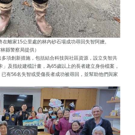
終在離家15公里處的林內砂石場成功尋回失智阿嬤。
雲林縣警察局提供）
出多項創新措施，包括結合科技與社區資源，設立失智共
卡」及指紋建檔計畫，為65歲以上的長者建立身份檔案，
已有56名失智或受傷長者成功被尋回，並幫助他們與家