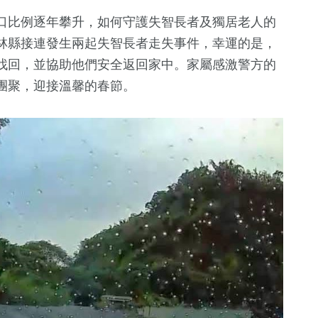
口比例逐年攀升，如何守護失智長者及獨居老人的
林縣接連發生兩起失智長者走失事件，幸運的是，
找回，並協助他們安全返回家中。家屬感激警方的
團聚，迎接溫馨的春節。
6172
+
3206
+
1947
+
政治
健康及醫療
熱門
212
+
俗文
兩岸道教文化交
流專區